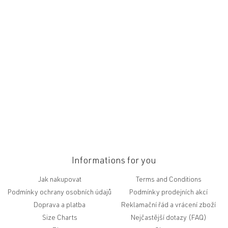
o
o
t
e
r
Informations for you
Jak nakupovat
Terms and Conditions
Podmínky ochrany osobních údajů
Podmínky prodejních akcí
Doprava a platba
Reklamační řád a vrácení zboží
Size Charts
Nejčastější dotazy (FAQ)