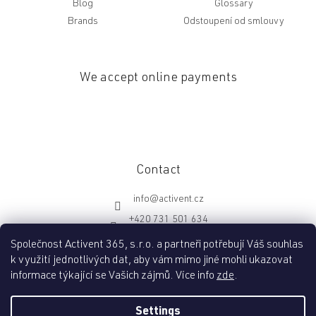
Blog
Glossary
Brands
Odstoupení od smlouvy
We accept online payments
Contact
info
@
activent.cz
+420 731 501 634
http://fb.com/activentcz
Společnost Activent 365, s.r.o. a partneři potřebují Váš souhlas
k využití jednotlivých dat, aby vám mimo jiné mohli ukazovat
informace týkající se Vašich zájmů. Více info
zde
.
Created by Shoptet
Settings