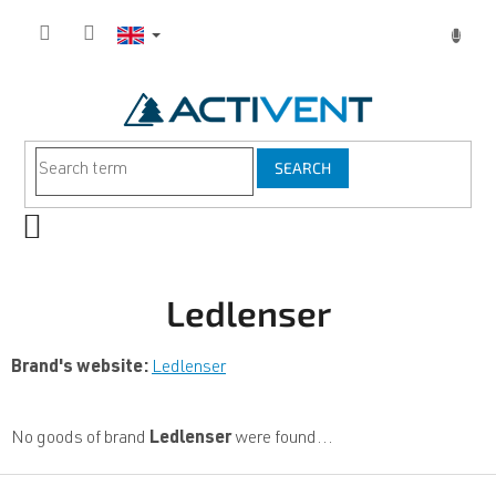
Skip
to
content
SEARCH
SHOPPING
CART
Ledlenser
Brand's website:
Ledlenser
No goods of brand
Ledlenser
were found...
F