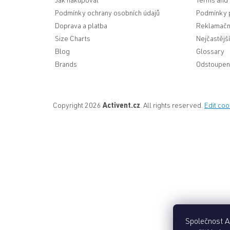
Jak nakupovat
Terms and 
Podmínky ochrany osobních údajů
Podmínky p
Doprava a platba
Reklamační
Size Charts
Nejčastějš
Blog
Glossary
Brands
Odstoupen
Copyright 2026
Activent.cz
. All rights reserved.
Edit coo
Společnost Ac