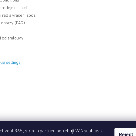
Conditions
rodejních akcí
 řád a vrácení zboží
í dotazy (FAQ)
í od smlouvy
kie settings
tivent 365, s.r.o. a partneři potřebují Váš souhlas k
Reject