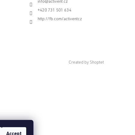
info
@
activent.cz
+420 731 501 634
http://fb.com/activentcz
Created by Shoptet
Accept