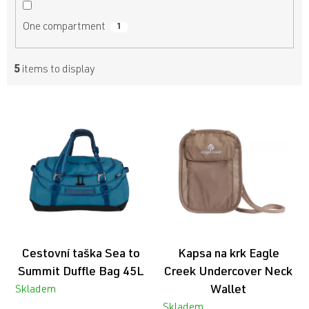
One compartment
1
5
items to display
L
i
s
t
o
f
p
r
o
d
Cestovní taška Sea to
Kapsa na krk Eagle
u
c
Summit Duffle Bag 45L
Creek Undercover Neck
t
Wallet
Skladem
s
Skladem