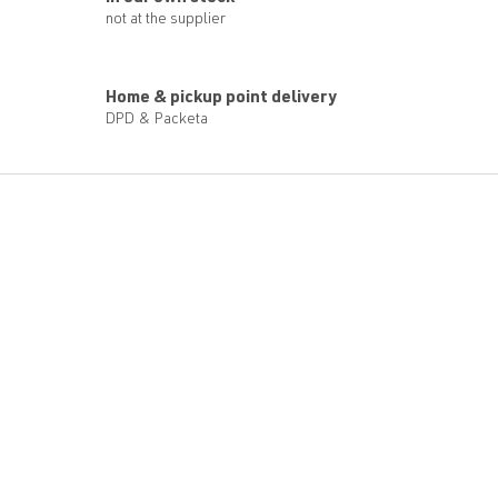
not at the supplier
Home & pickup point delivery
DPD & Packeta
F
o
o
t
e
r