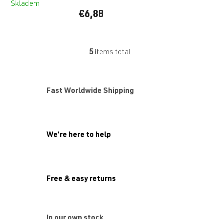
Skladem
€6,88
5
items total
L
i
s
t
Fast Worldwide Shipping
i
n
g
c
o
We’re here to help
n
t
r
o
l
Free & easy returns
s
In our own stock