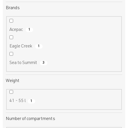
Brands
Acepac
1
Eagle Creek
1
Sea to Summit
3
Weight
41 - 55 l
1
Number of compartments