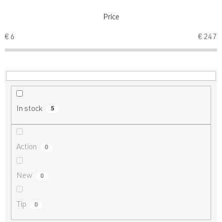
t
s
Price
o
€
6
€
247
r
t
i
n
g
In stock
5
Action
0
New
0
Tip
0