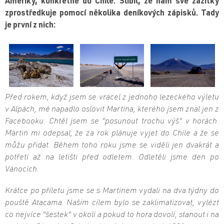
Ameriky, konkrétně do Chile. Slíbil, že nám své zážitky
zprostředkuje pomocí několika deníkových zápisků. Tady
je první z nich:
Před rokem, když jsem se vracel z jednoho lezeckého výletu
v Alpách, mě napadlo oslovit Martina, kterého jsem znal jen z
Facebooku. Chtěl jsem se "posunout trochu výš" v horách.
Martin mi odepsal, že za rok plánuje vyjet do Chile a že se
můžu přidat. Během toho roku jsme se viděli jen dvakrát a
potřetí až na letišti před odletem. Odletěli jsme den po
Vánocích.
Krátce po příletu jsme se s Martinem vydali na dva týdny do
pouště Atacama. Naším cílem bylo se zaklimatizovat, vylézt
co nejvíce "šestek" v okolí a pokud to hora dovolí, stanout i na