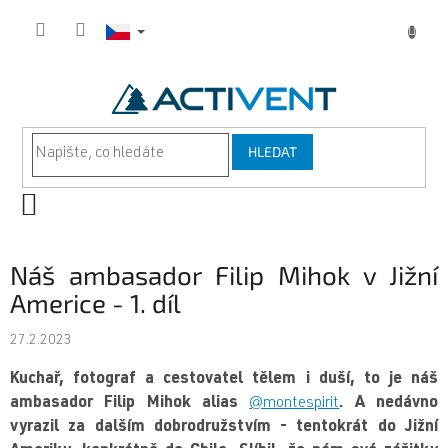
Přejít
na
obsah
HLEDAT
NÁKUPNÍ
KOŠÍK
Náš ambasador Filip Mihok v Jižní
Americe - 1. díl
27.2.2023
Kuchař, fotograf a cestovatel tělem i duší, to je náš
ambasador Filip Mihok alias
@montespirit
. A nedávno
vyrazil za dalším dobrodružstvím - tentokrát do Jižní