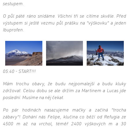
sestupem.
O půl páté ráno snídáme. Všichni tři se cítíme skvěle. Před
výstupem si ještě vezmu půl prášku na "výškovku" a jeden
Ibuprofen.
05:40 - START!!!
Mám trochu obavy, že budu nejpomalejší a budu kluky
zdržovat. Celou dobu se ale držím za Martinem a Lucas jde
poslední. Musíme na něj čekat.
Po pár hodinách nasazujeme mačky a začíná "trocha
zábavy"! Dohání nás Felipe, klučina co běží od Refugia ze
4500 m až na vrchol, téměř 2400 výškových m a 30