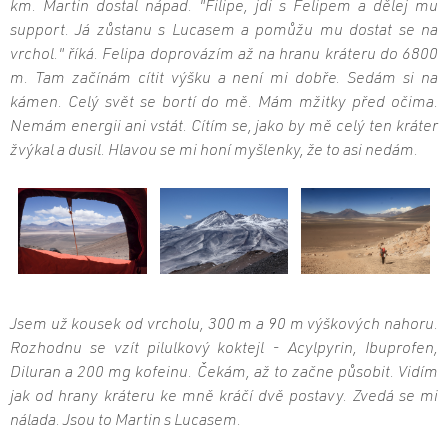
km. Martin dostal nápad. "Filipe, jdi s Felipem a dělej mu
support. Já zůstanu s Lucasem a pomůžu mu dostat se na
vrchol." říká. Felipa doprovázím až na hranu kráteru do 6800
m. Tam začínám cítit výšku a není mi dobře. Sedám si na
kámen. Celý svět se bortí do mě. Mám mžitky před očima.
Nemám energii ani vstát. Cítím se, jako by mě celý ten kráter
žvýkal a dusil. Hlavou se mi honí myšlenky, že to asi nedám.
Jsem už kousek od vrcholu, 300 m a 90 m výškových nahoru.
Rozhodnu se vzít pilulkový koktejl - Acylpyrin, Ibuprofen,
Diluran a 200 mg kofeinu. Čekám, až to začne působit. Vidím
jak od hrany kráteru ke mně kráčí dvě postavy. Zvedá se mi
nálada. Jsou to Martin s Lucasem.