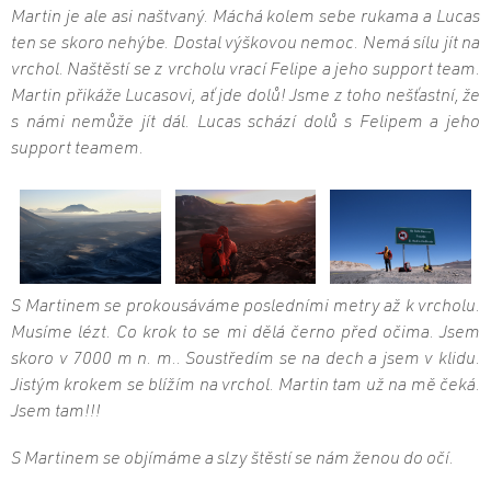
Martin je ale asi naštvaný. Máchá kolem sebe rukama a Lucas
ten se skoro nehýbe. Dostal výškovou nemoc. Nemá sílu jít na
vrchol. Naštěstí se z vrcholu vrací Felipe a jeho support team.
Martin přikáže Lucasovi, ať jde dolů! Jsme z toho nešťastní, že
s námi nemůže jít dál. Lucas schází dolů s Felipem a jeho
support teamem.
S Martinem se prokousáváme posledními metry až k vrcholu.
Musíme lézt. Co krok to se mi dělá černo před očima. Jsem
skoro v 7000 m n. m.. Soustředím se na dech a jsem v klidu.
Jistým krokem se blížím na vrchol. Martin tam už na mě čeká.
Jsem tam!!!
S Martinem se objímáme a slzy štěstí se nám ženou do očí.