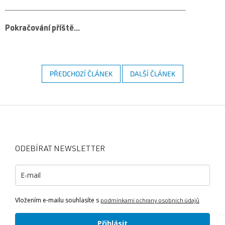
_____________________________________________
Pokračování příště...
PŘEDCHOZÍ ČLÁNEK
DALŠÍ ČLÁNEK
Z
á
p
a
ODEBÍRAT NEWSLETTER
t
í
Vložením e-mailu souhlasíte s
podmínkami ochrany osobních údajů
Přihlásit