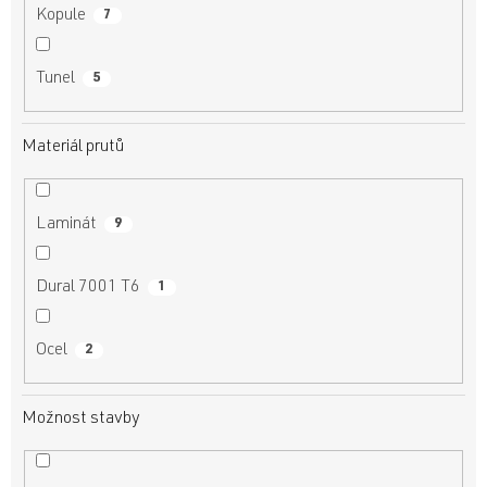
Kopule
7
Tunel
5
Materiál prutů
Laminát
9
Dural 7001 T6
1
Ocel
2
Možnost stavby