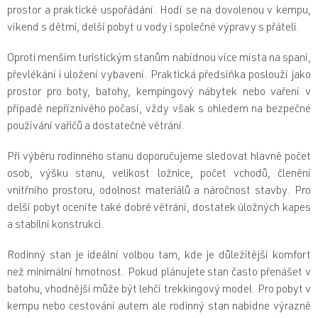
í
prostor a praktické uspořádání. Hodí se na dovolenou v kempu,
p
víkend s dětmi, delší pobyt u vody i společné výpravy s přáteli.
r
v
Oproti menším turistickým stanům nabídnou více místa na spaní,
k
převlékání i uložení vybavení. Praktická předsíňka poslouží jako
y
v
prostor pro boty, batohy, kempingový nábytek nebo vaření v
ý
případě nepříznivého počasí, vždy však s ohledem na bezpečné
p
používání vařičů a dostatečné větrání.
i
s
u
Při výběru rodinného stanu doporučujeme sledovat hlavně počet
osob, výšku stanu, velikost ložnice, počet vchodů, členění
vnitřního prostoru, odolnost materiálů a náročnost stavby. Pro
delší pobyt oceníte také dobré větrání, dostatek úložných kapes
a stabilní konstrukci.
Rodinný stan je ideální volbou tam, kde je důležitější komfort
než minimální hmotnost. Pokud plánujete stan často přenášet v
batohu, vhodnější může být lehčí trekkingový model. Pro pobyt v
kempu nebo cestování autem ale rodinný stan nabídne výrazně