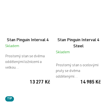
Stan Pinguin Interval 4
Stan Pinguin Interval 4
Steel
Skladem
Skladem
Prostorný stan se dvěma
Průměrné
oddělenými ložnicemi a
hodnocení
Prostorný stan s ocelovými
velkou...
produktu
pruty se dvěma
je
oddělenými...
5,0
13 277 Kč
14 985 Kč
z
5
hvězdiček.
TIP