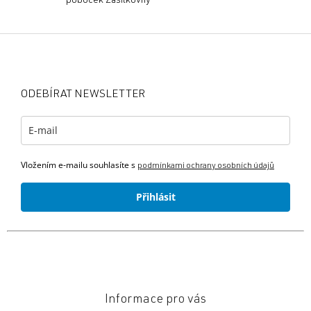
poboček Zásilkovny
Z
á
p
a
ODEBÍRAT NEWSLETTER
t
í
Vložením e-mailu souhlasíte s
podmínkami ochrany osobních údajů
Přihlásit
Informace pro vás