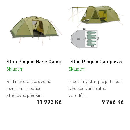
ý
p
i
s
p
r
o
d
u
Stan Pinguin Base Camp
Stan Pinguin Campus 5
k
t
Skladem
Skladem
ů
Rodinný stan se dvěma
Prostorný stan pro pět osob
ložnicemi a jednou
s velkou variabilitou
středovou předsíní
vchodů...
11 993 Kč
9 766 Kč