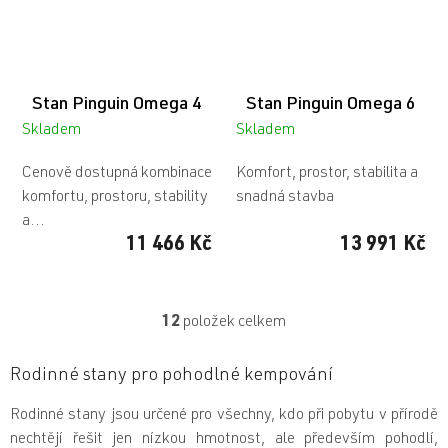
Stan Pinguin Omega 4
Stan Pinguin Omega 6
Skladem
Skladem
Cenově dostupná kombinace
Komfort, prostor, stabilita a
komfortu, prostoru, stability
snadná stavba
a...
11 466 Kč
13 991 Kč
12
položek celkem
O
v
l
Rodinné stany pro pohodlné kempování
á
d
Rodinné stany jsou určené pro všechny, kdo při pobytu v přírodě
a
nechtějí řešit jen nízkou hmotnost, ale především pohodlí,
c