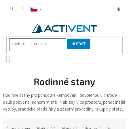
Přejít
na
obsah
HLEDAT
NÁKUPNÍ
KOŠÍK
Rodinné stany
Rodinné stany pro pohodlné kempování, dovolenou v přírodě i
delší pobyt na jednom místě. Nabízejí více prostoru, pohodlnější
vstupy, praktické předsíňky a zázemí pro rodiny i skupiny přátel.
Ř
a