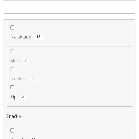
u
k
t
ů
Na skladě
13
Akce
0
Novinka
0
Tip
2
Značky