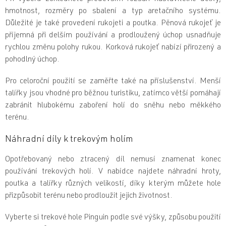
hmotnost, rozměry po sbalení a typ aretačního systému.
Důležité je také provedení rukojeti a poutka. Pěnová rukojeť je
příjemná při delším používání a prodloužený úchop usnadňuje
rychlou změnu polohy rukou. Korková rukojeť nabízí přirozený a
pohodlný úchop.
Pro celoroční použití se zaměřte také na příslušenství. Menší
talířky jsou vhodné pro běžnou turistiku, zatímco větší pomáhají
zabránit hlubokému zaboření holí do sněhu nebo měkkého
terénu.
Náhradní díly k trekovým holím
Opotřebovaný nebo ztracený díl nemusí znamenat konec
používání trekových holí. V nabídce najdete náhradní hroty,
poutka a talířky různých velikostí, díky kterým můžete hole
přizpůsobit terénu nebo prodloužit jejich životnost.
Vyberte si trekové hole Pinguin podle své výšky, způsobu použití