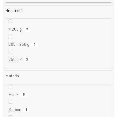
Hmotnost
< 200 g
2
200 - 250 g
3
250 g <
3
Materiál
Hliník
8
Karbon
1