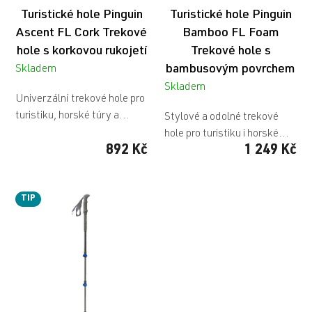
u
Turistické hole Pinguin
Turistické hole Pinguin
k
t
Ascent FL Cork
Trekové
Bamboo FL Foam
ů
hole s korkovou rukojetí
Trekové hole s
bambusovým povrchem
Skladem
Skladem
Univerzální trekové hole pro
turistiku, horské túry a...
Stylové a odolné trekové
hole pro turistiku i horské...
892 Kč
1 249 Kč
TIP