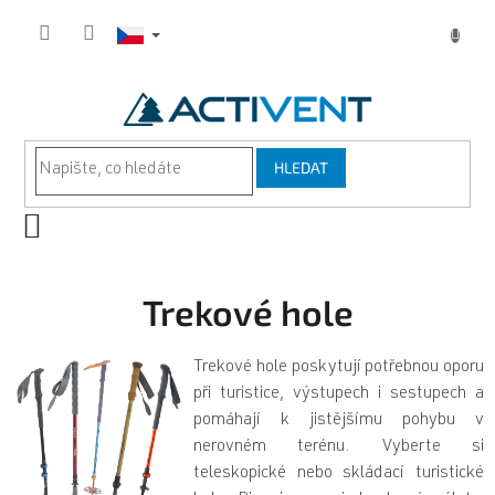
Přejít
na
obsah
HLEDAT
NÁKUPNÍ
KOŠÍK
Trekové hole
Trekové hole poskytují potřebnou oporu
při turistice, výstupech i sestupech a
pomáhají k jistějšímu pohybu v
nerovném terénu. Vyberte si
teleskopické nebo skládací turistické