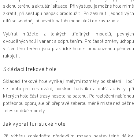
p
sklonu terénu a aktuální situace. Při výstupu je možné hole mírně
i
zkrátit, při sestupu naopak prodloužit. Po zasunutí jednotlivých
s
u
dílů se snadněji připevní k batohu nebo uloží do zavazadla.
Vybírat můžete z lehkých třídílných modelů, pevných
dvoudílných holí i variant s odpružením. Pro časté změny úchopu
v členitém terénu jsou praktické hole s prodlouženou pěnovou
rukojetí.
Skládací trekové hole
Skládací trekové hole vynikají malými rozměry po sbalení. Hodí
se proto pro cestování, horskou turistiku a další aktivity, při
kterých hole část trasy nesete na batohu. Po rozložení nabídnou
potřebnou oporu, ale při přepravě zaberou méně místa než běžné
teleskopické modely.
Jak vybrat turistické hole
Při výběru zohledněte především rozsah nastavitelné délky,