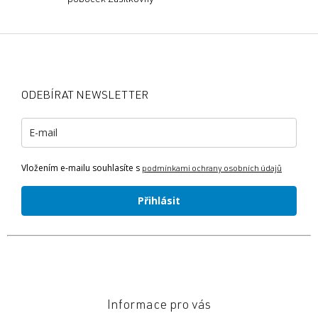
Z
á
p
a
ODEBÍRAT NEWSLETTER
t
í
Vložením e-mailu souhlasíte s
podmínkami ochrany osobních údajů
Přihlásit
Informace pro vás