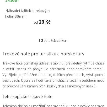
Skladem
Náhradní talířek k trekovým
holím 80mm
23 Kč
od
13
položek celkem
O
v
l
Trekové hole pro turistiku a horské túry
á
d
Trekové hole pomáhají udržet stabilitu, pravidelný rytmus chůze
a
c
a větší jistotu při pohybu v náročném nebo nerovném terénu.
í
Využijete je při běžné turistice, delších přechodech, výstupech i
p
sestupech. Opora se hodí také při chůzi s těžším batohem nebo
r
při překonávání kamenitých, kluzkých a zasněžených úseků.
v
k
y
Teleskopické trekové hole
v
ý
Teleskopické hole umožňují nastavit délku podle výšky postavy,