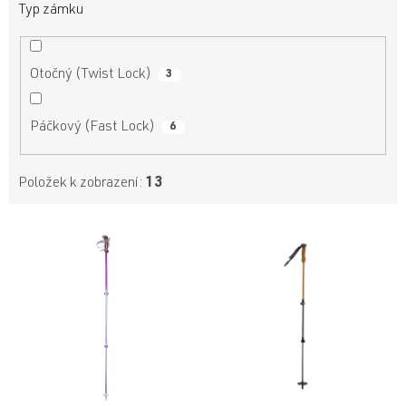
Typ zámku
Otočný (Twist Lock)
3
Páčkový (Fast Lock)
6
Položek k zobrazení:
13
V
ý
p
i
s
p
r
o
d