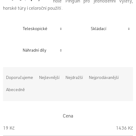
hole Pinguin pro jednodenní výlety,
horské túry i celoroční použití.
Teleskopické
Skládací
Náhradní díly
Ř
a
Doporučujeme
Nejlevnější
Nejdražší
Nejprodávanější
z
e
Abecedně
n
í
p
r
Cena
o
19
Kč
1436
Kč
d