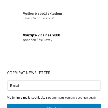
Veškeré zboží skladem
nikoliv "u dodavatele"
Využijte více než 9000
poboček Zásilkovny
Z
á
p
a
ODEBÍRAT NEWSLETTER
t
í
Vložením e-mailu souhlasíte s
podmínkami ochrany osobních údajů