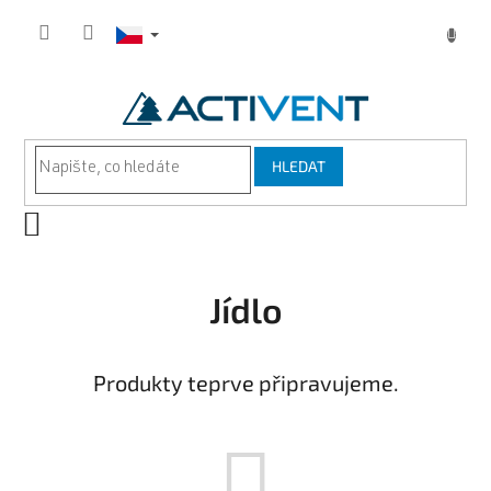
Přejít
na
obsah
HLEDAT
NÁKUPNÍ
KOŠÍK
Jídlo
Produkty teprve připravujeme.