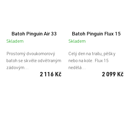
Batoh Pinguin Air 33
Batoh Pinguin Flux 15
Skladem
Skladem
Prostorný dvoukomorový
Celý den na trailu, pěšky
batoh se skvěle odvětraným
nebo na kole. Flux 15
zádovým...
nedělá...
2 116 Kč
2 099 Kč