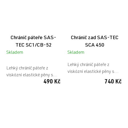
Chránič páteře SAS-
Chránič zad SAS-TEC
TEC SC1/CB-52
SCA 450
Skladem
Skladem
Průměrné
Lehký chránič páteře z
hodnocení
Lehký chránič páteře z
viskózní elastické pěny s...
produktu
viskózní elastické pěny s...
je
490 Kč
740 Kč
5,0
z
5
hvězdiček.