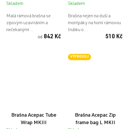
Skladem
Skladem
Malá rámová brašna se
Brašna nejen na duši a
zipovým uzavíráním a
montpáky na horní rámovou
nečekanými...
trubku o...
842 Kč
510 Kč
od
VÝPRODEJ
Brašna Acepac Tube
Brašna Acepac Zip
Wrap MKIII
frame bag L MKII