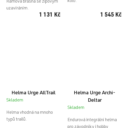
kolo.
Rámová brašna se zipovým
uzavíráním.
1 131 Kč
1 545 Kč
Helma Urge AllTrail
Helma Urge Archi-
Deltar
Skladem
Skladem
Helma vhodná na mnoho
typů trailů.
Endurová integrální helma
pro závodníky i hobby