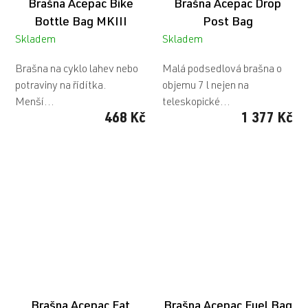
Brašna Acepac Bike
Brašna Acepac Drop
Bottle Bag MKIII
Post Bag
Skladem
Skladem
Brašna na cyklo lahev nebo
Malá podsedlová brašna o
potraviny na řídítka.
objemu 7 l nejen na
Menší...
teleskopické...
468 Kč
1 377 Kč
Brašna Acepac Fat
Brašna Acepac Fuel Bag