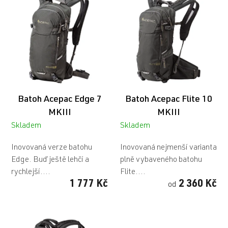
ý
p
i
s
p
r
o
d
u
Batoh Acepac Edge 7
Batoh Acepac Flite 10
k
t
MKIII
MKIII
ů
Skladem
Skladem
Inovovaná verze batohu
Inovovaná nejmenší varianta
Edge. Buď ještě lehčí a
plně vybaveného batohu
rychlejší....
Flite....
1 777 Kč
2 360 Kč
od