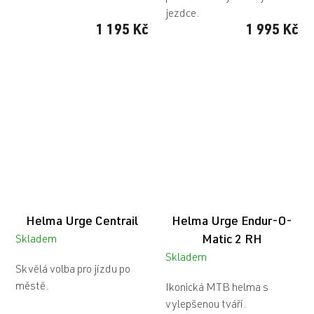
jezdce.
1 195 Kč
1 995 Kč
Helma Urge Centrail
Helma Urge Endur-O-
Matic 2 RH
Skladem
Skladem
Skvělá volba pro jízdu po
městě.
Ikonická MTB helma s
vylepšenou tváří.