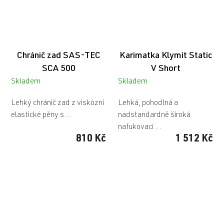
Chránič zad SAS-TEC
Karimatka Klymit Static
SCA 500
V Short
Skladem
Skladem
Lehký chránič zad z viskózní
Lehká, pohodlná a
elastické pěny s...
nadstandardně široká
nafukovací...
810 Kč
1 512 Kč