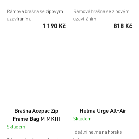
Rámová brašna se zipovým
Rámová brašna se zipovým
uzavíráním.
uzavíráním.
1 190 Kč
818 Kč
Brašna Acepac Zip
Helma Urge All-Air
Frame Bag M MKIII
Skladem
Skladem
Ideální helma na horské