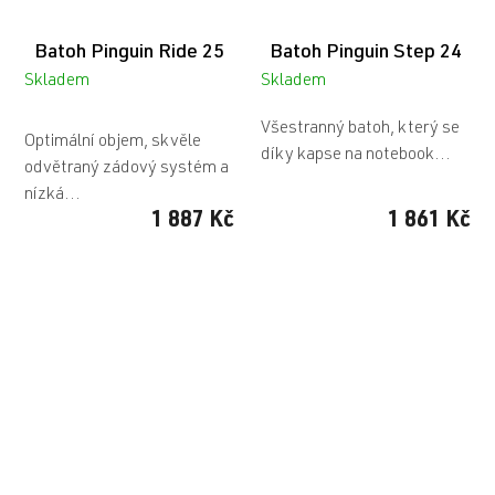
Batoh Pinguin Ride 25
Batoh Pinguin Step 24
Skladem
Skladem
Průměrné
Všestranný batoh, který se
hodnocení
Optimální objem, skvěle
díky kapse na notebook...
produktu
odvětraný zádový systém a
je
nízká...
5,0
1 887 Kč
1 861 Kč
z
5
hvězdiček.