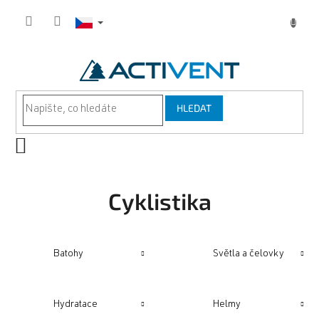
Přejít
na
obsah
HLEDAT
NÁKUPNÍ
KOŠÍK
Cyklistika
Batohy
Světla a čelovky
Hydratace
Helmy