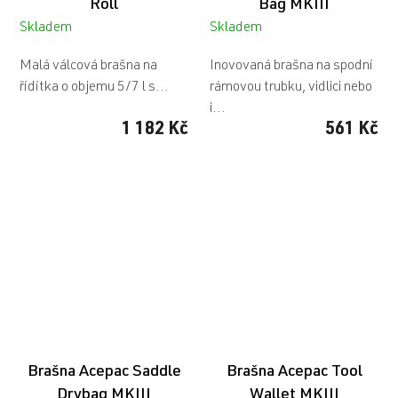
Roll
Bag MKIII
Skladem
Skladem
Malá válcová brašna na
Inovovaná brašna na spodní
řídítka o objemu 5/7 l s...
rámovou trubku, vidlici nebo
i...
1 182 Kč
561 Kč
Brašna Acepac Saddle
Brašna Acepac Tool
Drybag MKIII
Wallet MKIII