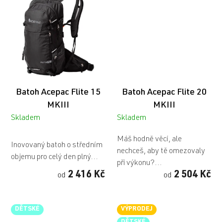
Batoh Acepac Flite 15
Batoh Acepac Flite 20
MKIII
MKIII
Skladem
Skladem
Průměrné
Máš hodně věcí, ale
hodnocení
Inovovaný batoh o středním
nechceš, aby tě omezovaly
produktu
objemu pro celý den plný...
při výkonu?...
je
2 416 Kč
2 504 Kč
od
od
5,0
z
5
DĚTSKÉ
VÝPRODEJ
hvězdiček.