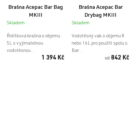
Brašna Acepac Bar Bag
Brašna Acepac Bar
MKIII
Drybag MKIII
Skladem
Skladem
Řídítková brašna o objemu
Vodotěsný vak o objemu 8
5L s vyjímatelnou
nebo 16L pro použití spolu s
vodotěsnou...
Bar...
1 394 Kč
842 Kč
od