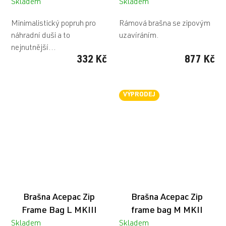
Skladem
Skladem
Minimalistický popruh pro
Rámová brašna se zipovým
náhradní duši a to
uzavíráním.
nejnutnější...
332 Kč
877 Kč
VÝPRODEJ
Brašna Acepac Zip
Brašna Acepac Zip
Frame Bag L MKIII
frame bag M MKII
Skladem
Skladem