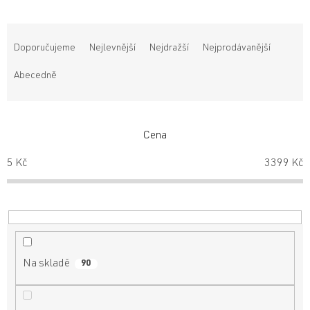
Ř
a
Doporučujeme
Nejlevnější
Nejdražší
Nejprodávanější
z
e
Abecedně
n
í
p
r
Cena
o
5
Kč
3399
Kč
d
u
k
t
ů
Na skladě
90