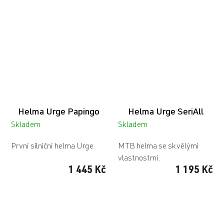
Helma Urge Papingo
Helma Urge SeriAll
Skladem
Skladem
První silniční helma Urge.
MTB helma se skvělými
vlastnostmi.
1 445 Kč
1 195 Kč