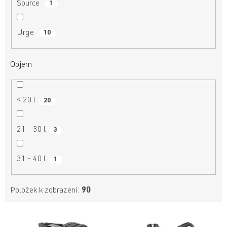
Source
1
Urge
10
Objem
< 20 l
20
21 - 30 l
3
31 - 40 l
1
Položek k zobrazení:
90
V