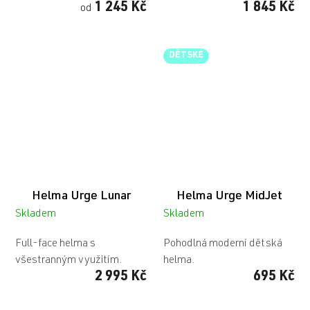
1 245 Kč
1 845 Kč
od
DĚTSKÉ
Helma Urge Lunar
Helma Urge MidJet
Skladem
Skladem
Full-face helma s
Pohodlná moderní dětská
všestranným využitím.
helma.
2 995 Kč
695 Kč