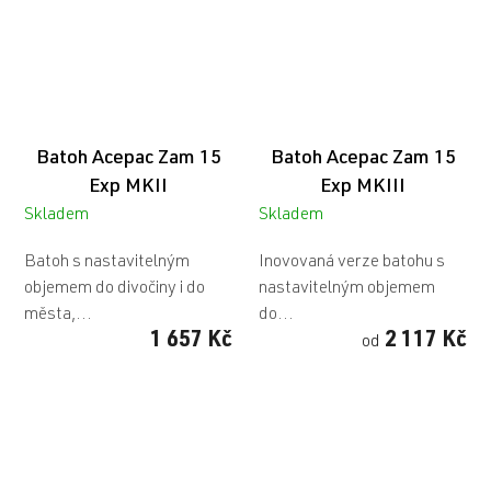
Batoh Acepac Zam 15
Batoh Acepac Zam 15
Exp MKII
Exp MKIII
Skladem
Skladem
Batoh s nastavitelným
Inovovaná verze batohu s
objemem do divočiny i do
nastavitelným objemem
města,...
do...
1 657 Kč
2 117 Kč
od