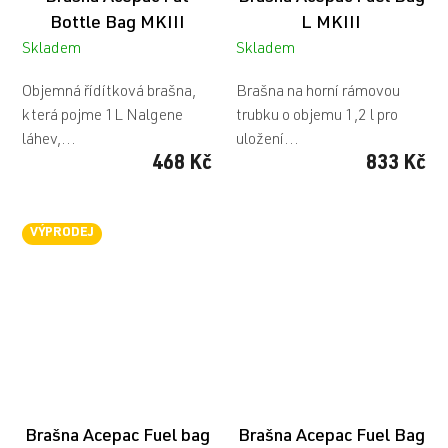
Bottle Bag MKIII
L MKIII
Skladem
Skladem
Objemná řídítková brašna,
Brašna na horní rámovou
která pojme 1L Nalgene
trubku o objemu 1,2 l pro
láhev,...
uložení...
468 Kč
833 Kč
VÝPRODEJ
Brašna Acepac Fuel bag
Brašna Acepac Fuel Bag