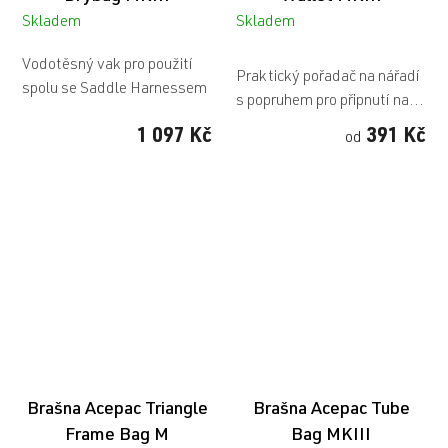
Skladem
Skladem
Průměrné
Vodotěsný vak pro použití
hodnocení
Praktický pořadač na nářadí
spolu se Saddle Harnessem
produktu
s popruhem pro připnutí na...
je
1 097 Kč
391 Kč
od
4,0
z
5
hvězdiček.
Brašna Acepac Triangle
Brašna Acepac Tube
Frame Bag M
Bag MKIII