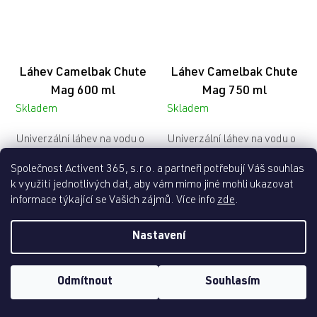
Láhev Camelbak Chute
Láhev Camelbak Chute
Mag 600 ml
Mag 750 ml
Skladem
Skladem
Univerzální láhev na vodu o
Univerzální láhev na vodu o
objemu 0,6 l s chytrým...
objemu 0,75 l s chytrým...
Společnost Activent 365, s.r.o. a partneři potřebují Váš souhlas
361 Kč
449 Kč
k využití jednotlivých dat, aby vám mimo jiné mohli ukazovat
informace týkající se Vašich zájmů. Více info
zde
.
Nastavení
Odmítnout
Souhlasím