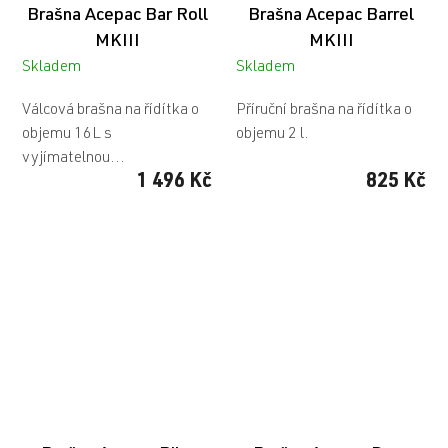
Brašna Acepac Bar Roll
Brašna Acepac Barrel
MKIII
MKIII
Skladem
Skladem
Válcová brašna na řídítka o
Příruční brašna na řídítka o
objemu 16L s
objemu 2 l.
vyjímatelnou...
1 496 Kč
825 Kč