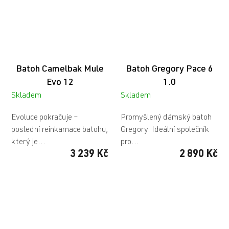
Batoh Camelbak Mule
Batoh Gregory Pace 6
Evo 12
1.0
Skladem
Skladem
Evoluce pokračuje –
Promyšlený dámský batoh
poslední reinkarnace batohu,
Gregory. Ideální společník
který je...
pro...
3 239 Kč
2 890 Kč