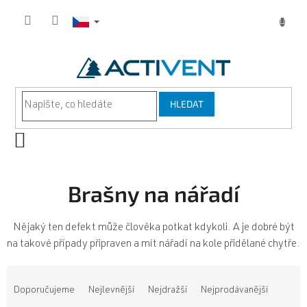
Přejít
na
obsah
HLEDAT
NÁKUPNÍ
KOŠÍK
Brašny na nářadí
Nějaký ten defekt může člověka potkat kdykoli. A je dobré být
na takové případy připraven a mít nářadí na kole přidělané chytře.
Ř
a
Doporučujeme
Nejlevnější
Nejdražší
Nejprodávanější
z