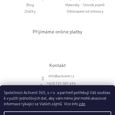
Blog
Slovník pojmů
Značky
Odstoupení od smlouvy
Přijímáme online platby
Kontakt
info
@
activent.cz
+420 731 501 634
http://fb.com/activentcz
Společnost Activent 365, s.r.o. a partneři potřebují Váš souhlas
k využití jednotlivých dat, aby vám mimo jiné mohli ukazovat
informace týkající se Vašich zájmů. Více info
zde
.
Vytvořil Shoptet