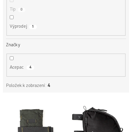
Tip
0
Výprodej
1
Značky
Acepac
4
Položek k zobrazení:
4
V
ý
p
i
s