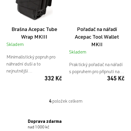
Brašna Acepac Tube
Pořadač na nářadí
Wrap MKIII
Acepac Tool Wallet
MKII
Skladem
Skladem
Minimalistický popruh pro
náhradní duši a to
Praktický pořadač na nářadí
nejnutnější...
s popruhem pro připnutí na...
332 Kč
345 Kč
4
položek celkem
O
v
l
á
Doprava zdarma
d
nad 1000 kč