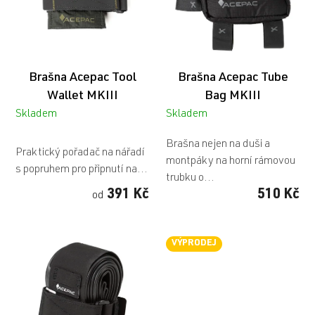
p
r
o
d
u
Brašna Acepac Tool
Brašna Acepac Tube
k
t
Wallet MKIII
Bag MKIII
ů
Skladem
Skladem
Průměrné
Brašna nejen na duši a
hodnocení
Praktický pořadač na nářadí
montpáky na horní rámovou
produktu
s popruhem pro připnutí na...
trubku o...
je
391 Kč
510 Kč
od
4,0
z
5
VÝPRODEJ
hvězdiček.