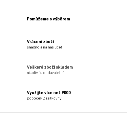
a
c
í
p
Pomůžeme s výběrem
r
v
k
y
Vrácení zboží
v
snadno a na náš účet
ý
p
i
s
Veškeré zboží skladem
u
nikoliv "u dodavatele"
Využijte více než 9000
poboček Zásilkovny
Z
á