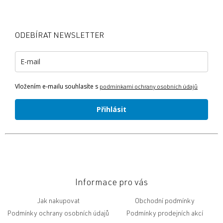
á
p
a
ODEBÍRAT NEWSLETTER
t
í
Vložením e-mailu souhlasíte s
podmínkami ochrany osobních údajů
Přihlásit
Informace pro vás
Jak nakupovat
Obchodní podmínky
Podmínky ochrany osobních údajů
Podmínky prodejních akcí