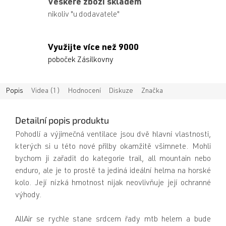
Veškeré zboží skladem
nikoliv "u dodavatele"
Využijte více než 9000
poboček Zásilkovny
Popis
Videa (1)
Hodnocení
Diskuze
Značka
Detailní popis produktu
Pohodlí a výjimečná ventilace jsou dvě hlavní vlastnosti,
kterých si u této nové přilby okamžitě všimnete. Mohli
bychom ji zařadit do kategorie trail, all mountain nebo
enduro, ale je to prostě ta jediná ideální helma na horské
kolo. Její nízká hmotnost nijak neovlivňuje její ochranné
výhody.
AllAir se rychle stane srdcem řady mtb helem a bude