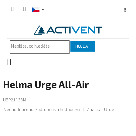
Přejít
na
obsah
HLEDAT
NÁKUPNÍ
KOŠÍK
Helma Urge All-Air
UBP21133M
Průměrné
Neohodnoceno
Podrobnosti hodnocení
Značka:
Urge
hodnocení
produktu
je