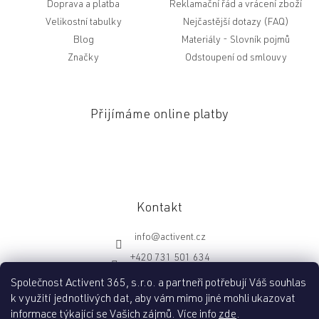
Doprava a platba
Reklamační řád a vrácení zboží
Velikostní tabulky
Nejčastější dotazy (FAQ)
Blog
Slovník pojmů
Značky
Odstoupení od smlouvy
Přijímáme online platby
Kontakt
info
@
activent.cz
+420 731 501 634
http://fb.com/activentcz
Společnost Activent 365, s.r.o. a partneři potřebují Váš souhlas
k využití jednotlivých dat, aby vám mimo jiné mohli ukazovat
informace týkající se Vašich zájmů. Více info
zde
.