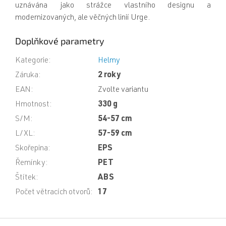
uznávána jako strážce vlastního designu a
modernizovaných, ale věčných linií Urge.
Doplňkové parametry
Kategorie
:
Helmy
Záruka
:
2 roky
EAN
:
Zvolte variantu
Hmotnost
:
330 g
S/M
:
54-57 cm
L/XL
:
57-59 cm
Skořepina
:
EPS
Řemínky
:
PET
Štítek
:
ABS
Počet větracích otvorů
:
17
Z