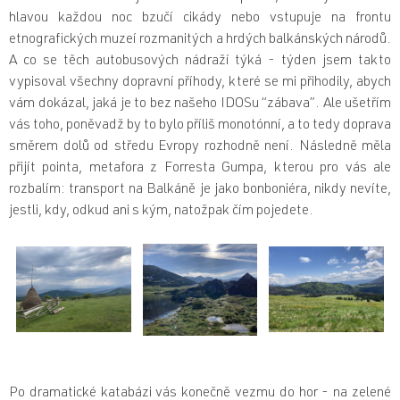
hlavou každou noc bzučí cikády nebo vstupuje na frontu
etnografických muzeí rozmanitých a hrdých balkánských národů.
A co se těch autobusových nádraží týká - týden jsem takto
vypisoval všechny dopravní příhody, které se mi přihodily, abych
vám dokázal, jaká je to bez našeho IDOSu “zábava”. Ale ušetřím
vás toho, poněvadž by to bylo příliš monotónní, a to tedy doprava
směrem dolů od středu Evropy rozhodně není. Následně měla
přijít pointa, metafora z Forresta Gumpa, kterou pro vás ale
rozbalím: transport na Balkáně je jako bonboniéra, nikdy nevíte,
jestli, kdy, odkud ani s kým, natožpak čím pojedete.
Po dramatické katabázi vás konečně vezmu do hor - na zelené