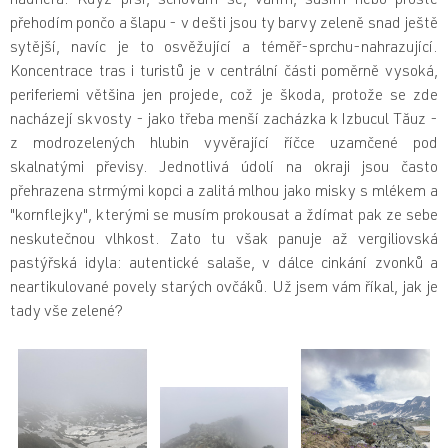
nádhera. Když prší, schovám se, vařím, suším nebo prostě
přehodím pončo a šlapu - v dešti jsou ty barvy zeleně snad ještě
sytější, navíc je to osvěžující a téměř-sprchu-nahrazující.
Koncentrace tras i turistů je v centrální části poměrně vysoká,
periferiemi většina jen projede, což je škoda, protože se zde
nacházejí skvosty - jako třeba menší zacházka k Izbucul Tăuz -
z modrozelených hlubin vyvěrající říčce uzamčené pod
skalnatými převisy. Jednotlivá údolí na okraji jsou často
přehrazena strmými kopci a zalitá mlhou jako misky s mlékem a
"kornflejky", kterými se musím prokousat a ždímat pak ze sebe
neskutečnou vlhkost. Zato tu však panuje až vergiliovská
pastýřská idyla: autentické salaše, v dálce cinkání zvonků a
neartikulované povely starých ovčáků. Už jsem vám říkal, jak je
tady vše zelené?