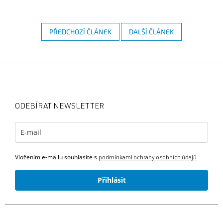
PŘEDCHOZÍ ČLÁNEK
DALŠÍ ČLÁNEK
Z
á
p
a
ODEBÍRAT NEWSLETTER
t
í
Vložením e-mailu souhlasíte s
podmínkami ochrany osobních údajů
Přihlásit