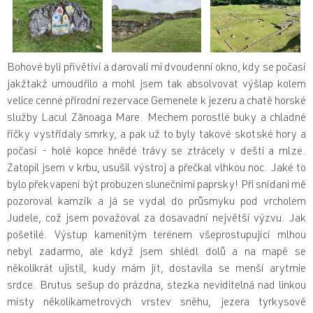
Bohové byli přívětiví a darovali mi dvoudenní okno, kdy se počasí
jakžtakž umoudřilo a mohl jsem tak absolvovat výšlap kolem
velice cenné přírodní rezervace Gemenele k jezeru a chatě horské
služby Lacul Zănoaga Mare. Mechem porostlé buky a chladné
říčky vystřídaly smrky, a pak už to byly takové skotské hory a
počasí - holé kopce hnědé trávy se ztrácely v dešti a mlze.
Zatopil jsem v krbu, usušil výstroj a přečkal vlhkou noc. Jaké to
bylo překvapení být probuzen slunečními paprsky! Při snídani mě
pozoroval kamzík a já se vydal do průsmyku pod vrcholem
Judele, což jsem považoval za dosavadní největší výzvu. Jak
pošetilé. Výstup kamenitým terénem všeprostupující mlhou
nebyl zadarmo, ale když jsem shlédl dolů a na mapě se
několikrát ujistil, kudy mám jít, dostavila se menší arytmie
srdce. Brutus sešup do prázdna, stezka neviditelná nad linkou
místy několikametrových vrstev sněhu, jezera tyrkysově