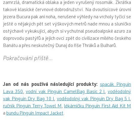
zamrzlá, dramatická oblaka a jeden vyrušený rosomák. Zkrátka
takové klasické červnové dobrodružství. Na dvoutisícové úrovni
jezera Bucura pak ani noha, nerušené výhledy na vrcholy tyčící se
ještě o nějakých pět set výškových metrů nade mnou a sluníčko
ostýchavě vykukující, abych si vychutnal pseudoalpské azuro za
doprovodu pastýřů a jejich ovcí zpět do civilizace milého českého
Banátu a přes neskutečný Dunaj do říše Thráků a Bulharů.
Pokračování příště...
Jan od nás používá následující produkty:
spacák Pinguin
Lava 350
,
vodní vak Pinguin CamelBag Basic 2 l
,
voděodolný
vak Pinguin Dry Bag 10 l
,
voděodolný vak Pinguin Dry Bag 5 l
,
ručník Pinguin Terry Towel M
,
lékárničku Pinguin First Aid Kit M
a
bundu Pinguin Impact Jacket
.