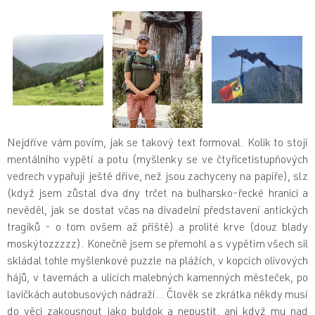
Nejdříve vám povím, jak se takový text formoval. Kolik to stojí
mentálního vypětí a potu (myšlenky se ve čtyřicetistupňových
vedrech vypařují ještě dříve, než jsou zachyceny na papíře), slz
(když jsem zůstal dva dny trčet na bulharsko-řecké hranici a
nevěděl, jak se dostat včas na divadelní představení antických
tragiků - o tom ovšem až příště) a prolité krve (douz blady
moskýtozzzzz). Konečně jsem se přemohl a s vypětím všech sil
skládal tohle myšlenkové puzzle na plážích, v kopcích olivových
hájů, v tavernách a ulicích malebných kamenných městeček, po
lavičkách autobusových nádraží… Člověk se zkrátka někdy musí
do věci zakousnout jako buldok a nepustit, ani když mu nad