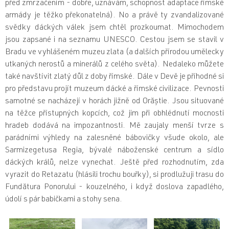
před zmrzačením - dobře, uznávám, schopnost adaptace římské
armády je těžko překonatelná). No a právě ty zvandalizované
svědky dáckých válek jsem chtěl prozkoumat. Mimochodem
jsou zapsané i na seznamu UNESCO. Cestou jsem se stavil v
Bradu ve vyhlášeném muzeu zlata (a dalších přírodou umělecky
utkaných nerostů a minerálů z celého světa). Nedaleko
můžete
také navštívit zlatý důl z doby římské. Dále v Devě je příhodné si
pro představu projít muzeum dácké a římské civilizace. Pevnosti
samotné se nacházejí v horách jižně od Orăștie. Jsou situované
na těžce přístupných kopcích, což jim při obhlédnutí mocnosti
hradeb dodává na impozantnosti. Mě zaujaly menší tvrze s
parádními výhledy na zalesněné bábovičky všude okolo, ale
Sarmizegetusa Regia, bývalé náboženské centrum a sídlo
dáckých králů, nelze vynechat. Ještě před rozhodnutím, zda
vyrazit do Retazatu (hlásili trochu bouřky), si prodlužuji trasu do
Fundătura Ponorului - kouzelného, i když doslova zapadlého,
údolí s pár babičkami a stohy sena.