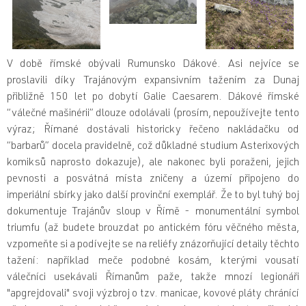
V době římské obývali Rumunsko Dákové. Asi nejvíce se
proslavili díky Trajánovým expansivním tažením za Dunaj
přibližně 150 let po dobytí Galie Caesarem. Dákové římské
“válečné mašinérii”
dlouze odolávali (prosím, nepoužívejte tento
výraz; Římané dostávali historicky řečeno nakládačku od
“barbarů” docela pravidelně, což důkladné studium Asterixových
komiksů naprosto dokazuje)
, ale nakonec byli poraženi, jejich
pevnosti a posvátná místa zničeny a území připojeno do
imperiální sbírky jako další provinční exemplář.
Že to byl tuhý boj
dokumentuje Trajánův sloup v Římě - monumentální symbol
triumfu (až budete brouzdat po antickém fóru věčného města,
vzpomeňte si a podívejte se na reliéfy znázorňující detaily těchto
tažení: například meče podobné kosám, kterými vousatí
válečníci usekávali Římanům paže, takže mnozí legionáři
"apgrejdovali" svoji výzbroj o tzv. manicae, kovové pláty chránící