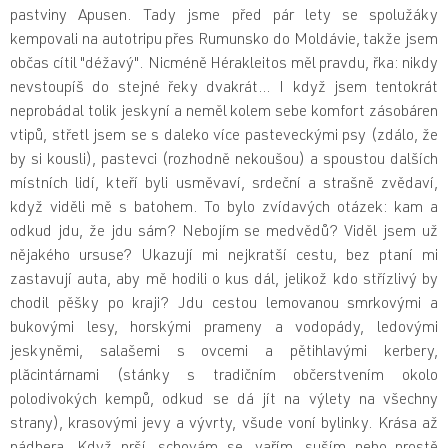
pastviny Apusen. Tady jsme před pár lety se spolužáky
kempovali na autotripu přes Rumunsko do Moldávie, takže jsem
občas cítil "
déžavý"
. Nicméně Hérakleitos měl pravdu, řka: nikdy
nevstoupíš do stejné řeky dvakrát… I když jsem tentokrát
neprobádal tolik jeskyní a neměl kolem sebe komfort zásobáren
vtipů, střetl jsem se s daleko více pasteveckými psy (zdálo, že
by si kousli), pastevci (rozhodně nekoušou) a spoustou dalších
místních lidí, kteří byli usměvaví, srdeční a strašně zvědaví,
když viděli mě s batohem. To bylo zvídavých otázek: kam a
odkud jdu, že jdu sám? Nebojím se medvědů? Viděl jsem už
nějakého ursuse? Ukazují mi nejkratší cestu, bez ptaní mi
zastavují auta, aby mě hodili o kus dál, jelikož kdo střízlivý by
chodil pěšky po kraji? Jdu cestou lemovanou smrkovými a
bukovými lesy, horskými prameny a vodopády, ledovými
jeskyněmi, salašemi s ovcemi a pětihlavými kerbery,
plăcintárnami (stánky s tradičním občerstvením okolo
polodivokých kempů, odkud se dá jít na výlety na všechny
strany), krasovými jevy a vývrty, všude voní bylinky. Krása až