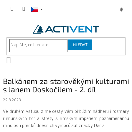
Přejít
na
obsah
HLEDAT
NÁKUPNÍ
KOŠÍK
Balkánem za starověkými kulturami
s Janem Doskočilem - 2. díl
29.8.2023
Ve druhém vstupu z mé cesty vám přiblížím nádheru i rozmary
rumunských hor a střety s římským impériem poznamenanou
minulostí předků dnešních výrobců aut značky Dacia.