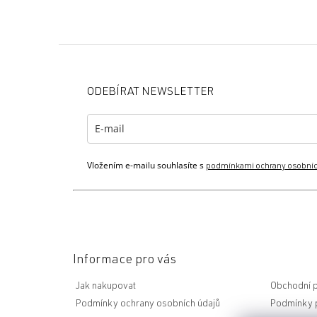
Z
á
p
ODEBÍRAT NEWSLETTER
a
t
í
Vložením e-mailu souhlasíte s
podmínkami ochrany osobníc
Informace pro vás
Jak nakupovat
Obchodní 
Podmínky ochrany osobních údajů
Podmínky p