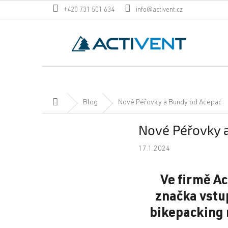
Přejít
+420 731 501 634
info@activent.cz
na
obsah
Domů
Blog
Nové Péřovky a Bundy od Acepac
Nové Péřovky 
17.1.2024
Ve firmě Ac
značka vstu
bikepacking n