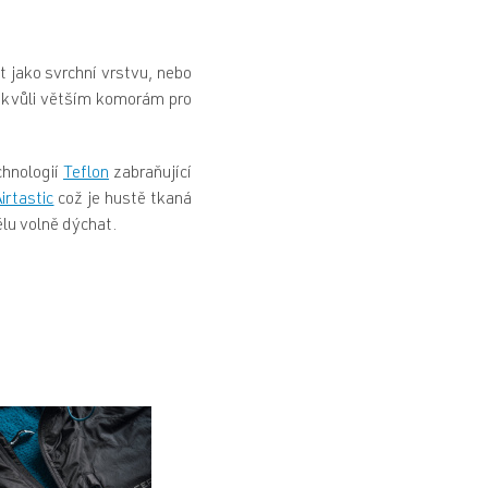
 jako svrchní vrstvu, nebo
 kvůli větším komorám pro
chnologií
Teflon
zabraňující
irtastic
což je hustě tkaná
ělu volně dýchat.