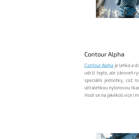
Contour Alpha
Contour Alpha
je lehká a d
udrží teplo, ale zároveň r
speciální jednotky, což r
ultralehkou nylonovou tka
Hodí se na jakékoli více i 