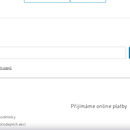
h údajů
Přijímáme online platby
podmínky
rodejních akcí