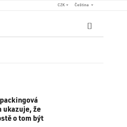
CZK
Čeština
NÁKUPNÍ
KOŠÍK
kepackingová
 ukazuje, že
ostě o tom být