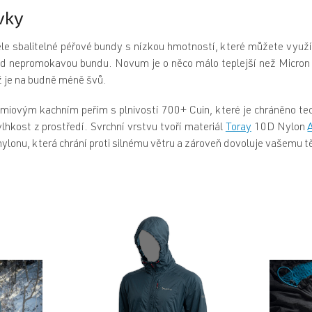
vky
le sbalitelné péřové bundy s nízkou hmotností, které můžete využít
pod nepromokavou bundu. Novum je o něco málo teplejší než Micron
ž je na budně méně švů.
miovým kachním peřím s plnivostí 700+ Cuin, které je chráněno te
lhkost z prostředí. Svrchní vrstvu tvoří materiál
Toray
10D Nylon
A
ylonu, která chrání proti silnému větru a zároveň dovoluje vašemu t