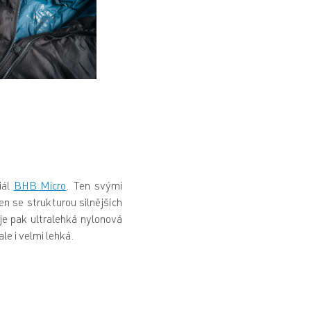
iál
BHB Micro
. Ten svými
n se strukturou silnějších
 je pak ultralehká nylonová
le i velmi lehká.