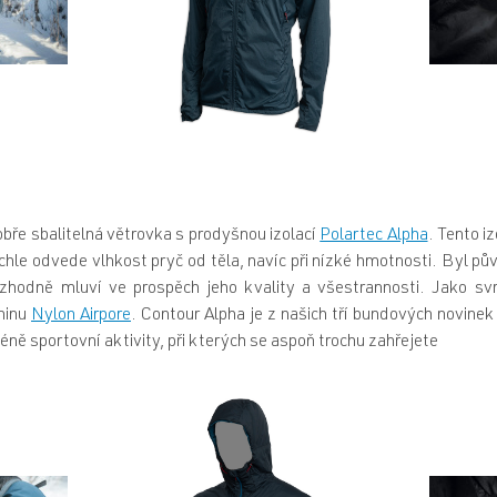
obře sbalitelná větrovka s prodyšnou izolací
Polartec Alpha
. Tento i
ychle odvede vlhkost pryč od těla, navíc při nízké hmotnosti. Byl p
ozhodně mluví ve prospěch jeho kvality a všestrannosti. Jako svr
ninu
Nylon Airpore
. Contour Alpha je z našich tří bundových novinek 
méně sportovní aktivity, při kterých se aspoň trochu zahřejete