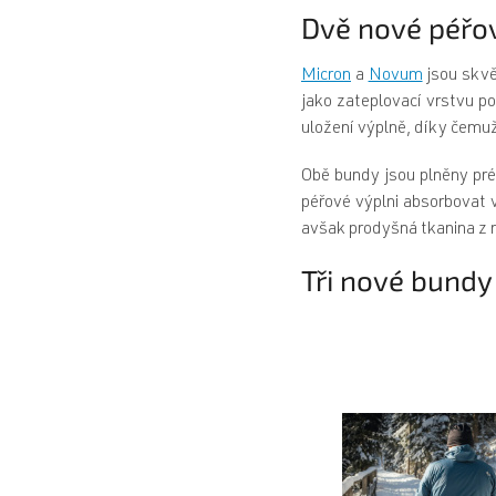
Dvě nové péřo
Micron
a
Novum
jsou skvě
jako zateplovací vrstvu 
uložení výplně, díky čemu
Obě bundy jsou plněny pré
péřové výplni absorbovat v
avšak prodyšná tkanina z n
Tři nové bundy