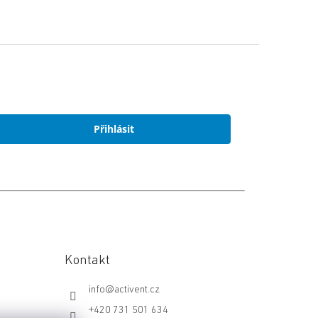
Přihlásit
Kontakt
info
@
activent.cz
+420 731 501 634