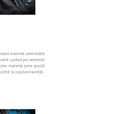
zolační materiál velmi dobře
ůvodně vyvinut pro americké
chní materiál jsme použili
určitě ta nejvšestrannější.