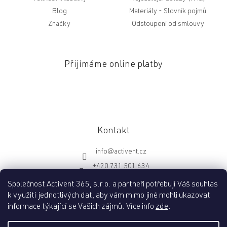
Blog
Slovník pojmů
Značky
Odstoupení od smlouvy
Přijímáme online platby
Kontakt
info
@
activent.cz
+420 731 501 634
http://fb.com/activentcz
Společnost Activent 365, s.r.o. a partneři potřebují Váš souhlas
k využití jednotlivých dat, aby vám mimo jiné mohli ukazovat
informace týkající se Vašich zájmů. Více info
zde
.
Vytvořil Shoptet