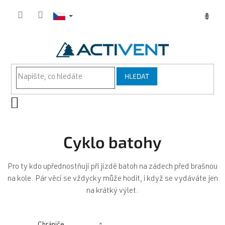
Přejít
na
obsah
HLEDAT
NÁKUPNÍ
KOŠÍK
Cyklo batohy
Pro ty kdo upřednostňují při jízdě batoh na zádech před brašnou
na kole. Pár věcí se vždycky může hodit, i když se vydáváte jen
na krátký výlet.
Chrániče