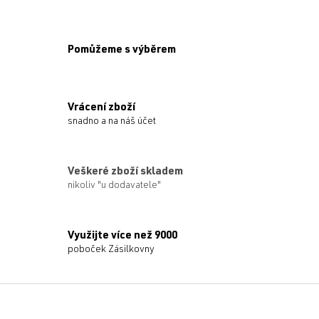
Pomůžeme s výběrem
Vrácení zboží
snadno a na náš účet
Veškeré zboží skladem
nikoliv "u dodavatele"
Využijte více než 9000
poboček Zásilkovny
Z
á