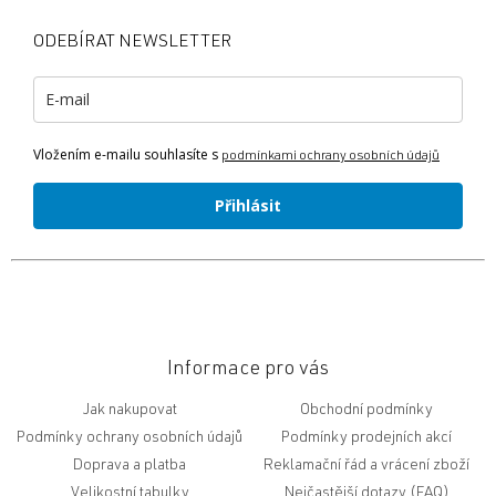
p
a
ODEBÍRAT NEWSLETTER
t
í
Vložením e-mailu souhlasíte s
podmínkami ochrany osobních údajů
Přihlásit
Informace pro vás
Jak nakupovat
Obchodní podmínky
Podmínky ochrany osobních údajů
Podmínky prodejních akcí
Doprava a platba
Reklamační řád a vrácení zboží
Velikostní tabulky
Nejčastější dotazy (FAQ)