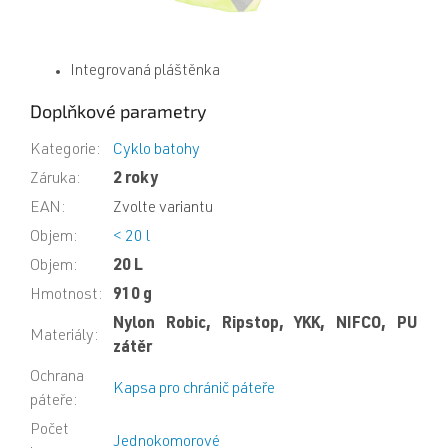
Integrovaná pláštěnka
Doplňkové parametry
Kategorie
:
Cyklo batohy
Záruka
:
2 roky
EAN
:
Zvolte variantu
Objem
:
< 20 l
Objem
:
20 L
Hmotnost
:
910 g
Nylon Robic, Ripstop, YKK, NIFCO, PU
Materiály
:
zátěr
Ochrana
Kapsa pro chránič páteře
páteře
:
Počet
Jednokomorové