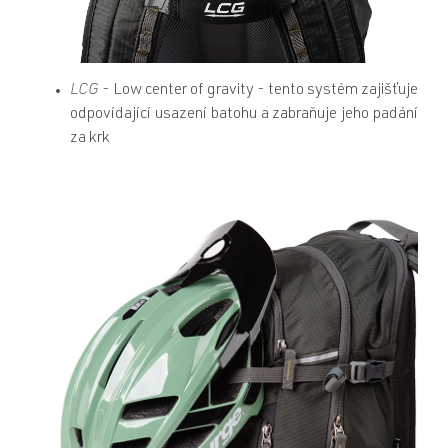
LCG
- Low center of gravity - tento systém zajišťuje
odpovídající usazení batohu a zabraňuje jeho padání
za krk