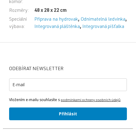
komor
:
Rozměry
:
48 x 28 x 22 cm
Speciální
Příprava na hydrovak
,
Odnímatelná ledvinka
,
výbava
:
Integrovaná pláštěnka
,
Integrovaná píšťalka
Z
á
p
a
ODEBÍRAT NEWSLETTER
t
í
Vložením e-mailu souhlasíte s
podmínkami ochrany osobních údajů
Přihlásit