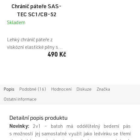
Chránič páteře SAS-
TEC SC1/CB-52
Skladem
Průměrné
hodnocení
Lehký chránič páteře z
produktu
viskózní elastické pěny s...
je
490 Kč
5,0
z
5
hvězdiček.
Popis
Podobné (16)
Hodnocení
Diskuze
Značka
Ostatní informace
Detailní popis produktu
Novinky:
2v1 – batoh má oddělitelný bederní pás
s možností jej samostatně využít jako ledvinku se třemi