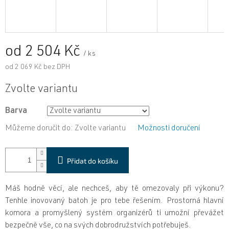
od
2 504 Kč
/ ks
od
2 069 Kč
bez DPH
Měrná
Zvolte variantu
cena:
Barva
Můžeme doručit do:
Zvolte variantu
Možnosti doručení
Přidat do košíku
Máš hodně věcí, ale nechceš, aby tě omezovaly při výkonu?
Tenhle inovovaný batoh je pro tebe řešením. Prostorná hlavní
komora a promyšlený systém organizérů ti umožní převážet
bezpečně vše, co na svých dobrodružstvích potřebuješ.