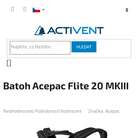
Přejít
na
obsah
HLEDAT
NÁKUPNÍ
KOŠÍK
Batoh Acepac Flite 20 MKIII
Průměrné
Neohodnoceno
Podrobnosti hodnocení
Značka:
Acepac
hodnocení
produktu
je