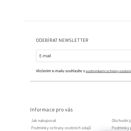
Z
á
p
ODEBÍRAT NEWSLETTER
a
t
í
Vložením e-mailu souhlasíte s
podmínkami ochrany osobní
Informace pro vás
Jak nakupovat
Obchodní 
Podmínky ochrany osobních údajů
Podmínky p