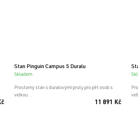
Stan Pinguin Campus 5 Duralu
St
Skladem
Sk
Prostorný stan s duralovými pruty pro pět osob s
Pro
velkou...
vel
Kč
11 891 Kč