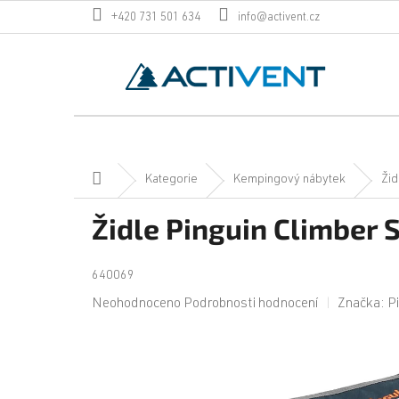
Přejít
+420 731 501 634
info@activent.cz
na
obsah
Domů
Kategorie
Kempingový nábytek
Žid
Židle Pinguin Climber 
640069
Průměrné
Neohodnoceno
Podrobnosti hodnocení
Značka:
P
hodnocení
produktu
je
0,0