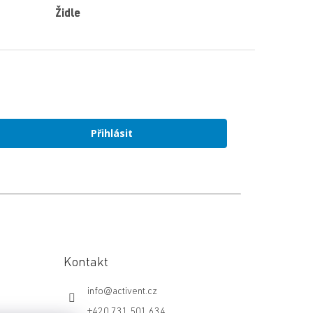
Židle
Přihlásit
Kontakt
info
@
activent.cz
+420 731 501 634