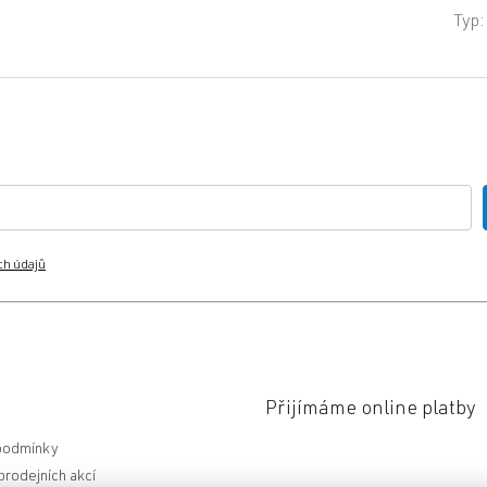
Typ
:
ch údajů
Přijímáme online platby
podmínky
rodejních akcí