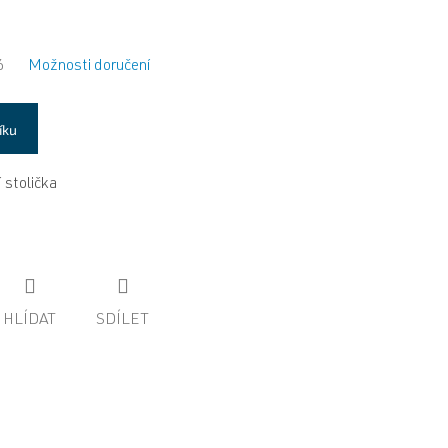
6
Možnosti doručení
íku
 stolička
HLÍDAT
SDÍLET