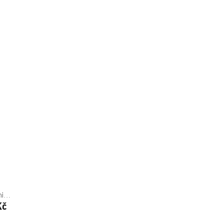
i...
Kč