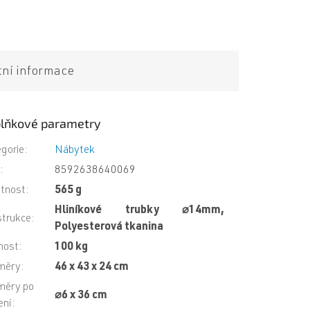
tní informace
lňkové parametry
gorie
:
Nábytek
N
:
8592638640069
tnost
:
565 g
Hliníkové trubky ⌀14mm,
trukce
:
Polyesterová tkanina
nost
:
100 kg
měry
:
46 x 43 x 24 cm
měry po
⌀6 x 36 cm
ení
: