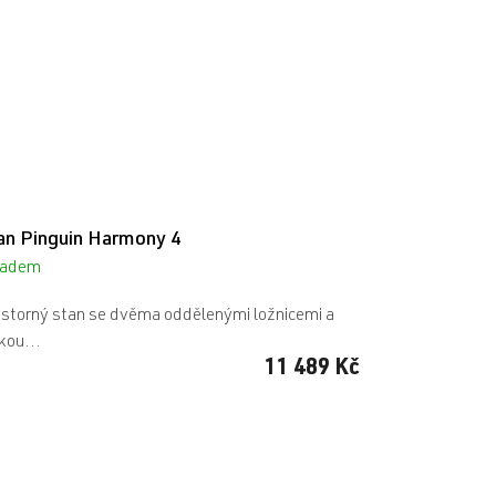
an Pinguin Harmony 4
ladem
storný stan se dvěma oddělenými ložnicemi a
kou...
11 489 Kč