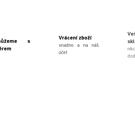
Ve
Vrácení zboží
můžeme s
sk
snadno a na náš
ěrem
n
účet
dod