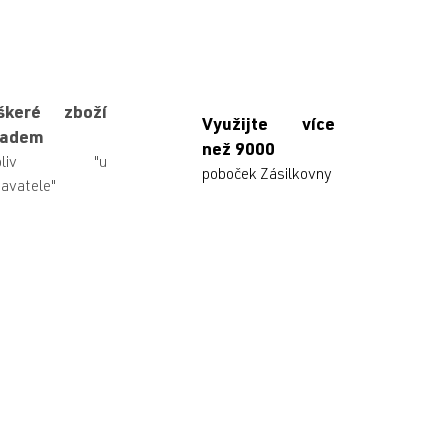
škeré zboží
Využijte více
ladem
než 9000
ikoliv "u
poboček Zásilkovny
avatele"