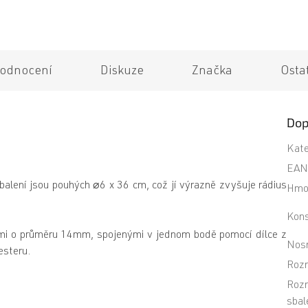
odnocení
Diskuze
Značka
Osta
Dop
Kate
EA
balení jsou pouhých ⌀6 x 36 cm, což jí výrazně zvyšuje rádius
Hmo
Kons
bkami o průměru 14mm, spojenými v jednom bodě pomocí dílce z
Nos
esteru.
Roz
Roz
sbal