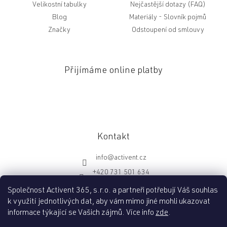
Velikostní tabulky
Nejčastější dotazy (FAQ)
Blog
Slovník pojmů
Značky
Odstoupení od smlouvy
Přijímáme online platby
Kontakt
info
@
activent.cz
+420 731 501 634
http://fb.com/activentcz
Společnost Activent 365, s.r.o. a partneři potřebují Váš souhlas
k využití jednotlivých dat, aby vám mimo jiné mohli ukazovat
informace týkající se Vašich zájmů. Více info
zde
.