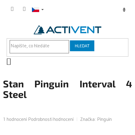
Přejít
na
obsah
HLEDAT
NÁKUPNÍ
KOŠÍK
Stan Pinguin Interval 4
Steel
Průměrné
1 hodnocení
Podrobnosti hodnocení
Značka:
Pinguin
hodnocení
produktu