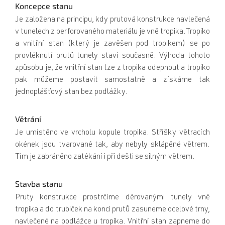
Koncepce stanu
Je založena na principu, kdy prutová konstrukce navlečená
v tunelech z perforovaného materiálu je vně tropika.Tropiko
a vnitřní stan (který je zavěšen pod tropikem) se po
provléknutí prutů tunely staví současně. Výhoda tohoto
způsobu je, že vnitřní stan lze z tropika odepnout a tropiko
pak můžeme postavit samostatně a získáme tak
jednoplášťový stan bez podlážky.
Větrání
Je umístěno ve vrcholu kopule tropika. Stříšky větracích
okének jsou tvarované tak, aby nebyly sklápěné větrem.
Tím je zabráněno zatékání i při dešti se silným větrem.
Stavba stanu
Pruty konstrukce prostrčíme děrovanými tunely vně
tropika a do trubiček na konci prutů zasuneme ocelové trny,
navlečené na podlážce u tropika. Vnitřní stan zapneme do