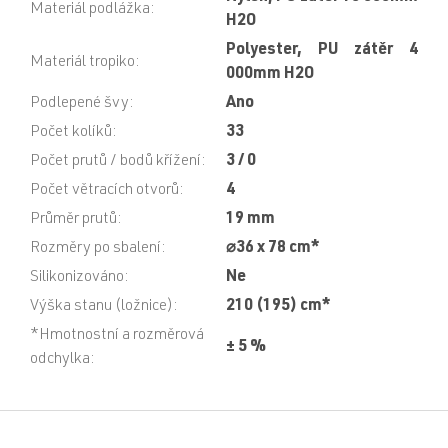
Materiál podlážka
:
H2O
Polyester, PU zátěr 4
Materiál tropiko
:
000mm H2O
Podlepené švy
:
Ano
Počet kolíků
:
33
Počet prutů / bodů křížení
:
3 / 0
Počet větracích otvorů
:
4
Průměr prutů
:
19 mm
Rozměry po sbalení
:
⌀36 x 78 cm*
Silikonizováno
:
Ne
Výška stanu (ložnice)
:
210 (195) cm*
*Hmotnostní a rozměrová
± 5 %
odchylka
:
Z
á