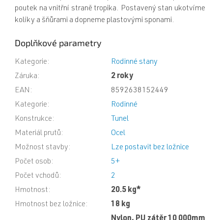
poutek na vnitřní straně tropika. Postavený stan ukotvíme
kolíky a šňůrami a dopneme plastovými sponami.
Doplňkové parametry
Kategorie
:
Rodinné stany
Záruka
:
2 roky
EAN
:
8592638152449
Kategorie
:
Rodinné
Konstrukce
:
Tunel
Materiál prutů
:
Ocel
Možnost stavby
:
Lze postavit bez ložnice
Počet osob
:
5+
Počet vchodů
:
2
Hmotnost
:
20.5 kg*
Hmotnost bez ložnice
:
18 kg
Nylon, PU zátěr 10 000mm