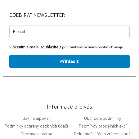
p
a
ODEBÍRAT NEWSLETTER
t
í
Vložením e-mailu souhlasíte s
podmínkami ochrany osobních údajů
Přihlásit
Informace pro vás
Jak nakupovat
Obchodní podmínky
Podmínky ochrany osobních údajů
Podmínky prodejních akcí
Doprava a platba
Reklamační řád a vrácení zboží