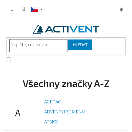
Přejít
na
obsah
HLEDAT
NÁKUPNÍ
KOŠÍK
Všechny značky A-Z
ACEPAC
A
ADVENTURE MENU
ATSKO