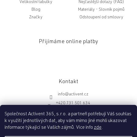
Velikostní tabulky
Nejčastější dotazy (FAQ)
Blog
Slovník pojmů
Značky
Odstoupení od smlouvy
Přijímáme online platby
Kontakt
info
@
activent.cz
+420 731 501 634
http://fb.com/activentcz
Společnost Activent 365, s.r.o. a partneři potřebují Váš souhlas
k využití jednotlivých dat, aby vám mimo jiné mohli ukazovat
informace týkající se Vašich zájmů. Více info
zde
.