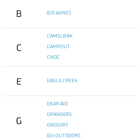
B
BIG AGNES
CAMELBAK
C
CAMPOUT
CNOC
E
EAGLE CREEK
GEAR AID
GRANGERS
G
GREGORY
GSI OUTDOORS