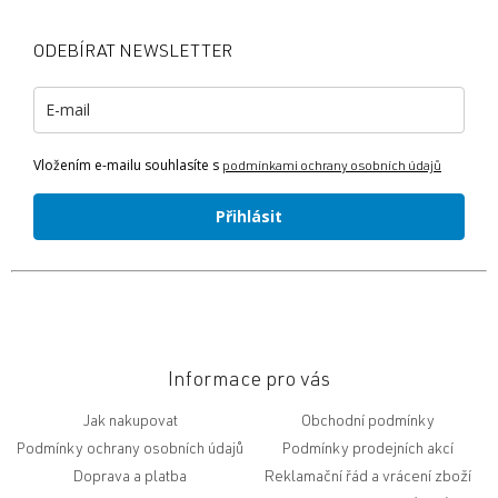
p
a
ODEBÍRAT NEWSLETTER
t
í
Vložením e-mailu souhlasíte s
podmínkami ochrany osobních údajů
Přihlásit
Informace pro vás
Jak nakupovat
Obchodní podmínky
Podmínky ochrany osobních údajů
Podmínky prodejních akcí
Doprava a platba
Reklamační řád a vrácení zboží