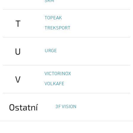
SRM
TOPEAK
T
TREKSPORT
U
URGE
VICTORINOX
V
VOLKAFE
Ostatní
3F VISION
Z
á