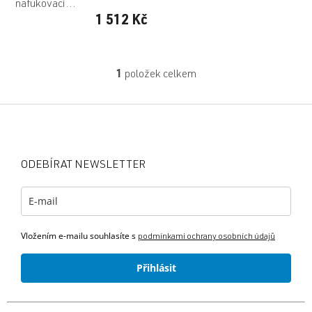
nafukovací...
1 512 Kč
1
položek celkem
O
v
l
Z
á
á
d
p
a
a
c
ODEBÍRAT NEWSLETTER
t
í
p
í
r
v
k
Vložením e-mailu souhlasíte s
y
podmínkami ochrany osobních údajů
v
ý
Přihlásit
p
i
s