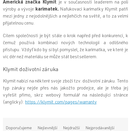
Americká značka Klymit
je v současnosti leaderem na poli
výroby a vývoje
karimatek.
Nafukovací karimatky Klymit patří
mezi jedny z nejodolnějších a nejlehčích na světě, a to za velmi
přijatelnou cenu.
Cílem společnosti je být stále o krok napřed před konkurencí, k
čemuž používá kombinaci nových technologií a odlišného
přístupu. Vždyť kdo by si byl pomyslel, že karimatka, ve které je
víc děr než materiálu se může stát bestsellerem.
Klymit doživotní záruka
Klymit nabízí na některé svoje zboží tzv
. doživotní záruku. Tento
typ záruky nejde přes nás jakožto prodejce, ale je třeba jej
vyřešit přímo, skrz webový formulář na následující stránce
(anglicky):
https://klymit.com/pages/warranty
Ř
a
Doporučujeme
Nejlevnější
Nejdražší
Nejprodávanější