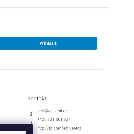
Přihlásit
Kontakt
info
@
activent.cz
+420 731 501 634
http://fb.com/activentcz