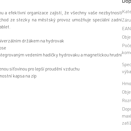
Dop
Kate
u a efektivní organizace zajistí, že všechny vaše nezbytnosti
echod ze stezky na městský provoz umožňuje speciální zadní
Záru
ablet.
EA
Obj
univerzálním držákem na hydrovak
Poč
apse
kom
integrovaným vedením hadičky hydrovaku a magnetickou hrudní
Spec
enou síťovinou pro lepší proudění vzduchu
výb
čnostní kapsa na zip
Hmo
Obj
Roz
Dop
maxi
zatí