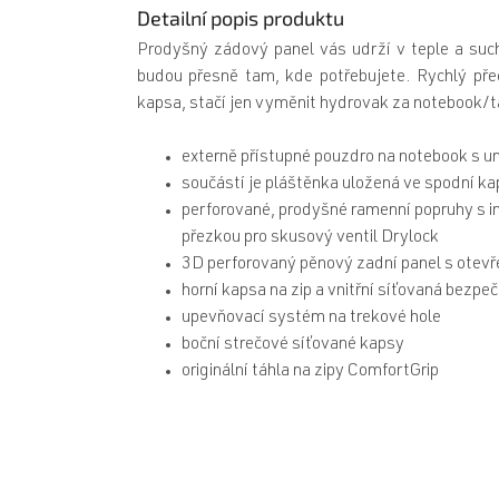
Detailní popis produktu
Prodyšný zádový panel vás udrží v teple a such
budou přesně tam, kde potřebujete. Rychlý př
kapsa, stačí jen vyměnit hydrovak za notebook/t
externě přístupné pouzdro na notebook s 
součástí je pláštěnka uložená ve spodní k
perforované, prodyšné ramenní popruhy s 
přezkou pro skusový ventil Drylock
3D perforovaný pěnový zadní panel s otevř
horní kapsa na zip a vnitřní síťovaná bezpe
upevňovací systém na trekové hole
boční strečové síťované kapsy
originální táhla na zipy ComfortGrip