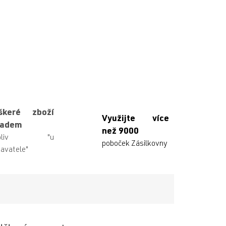
škeré zboží
Využijte více
ladem
než 9000
ikoliv "u
poboček Zásilkovny
avatele"