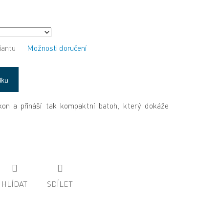
iantu
Možnosti doručení
íku
kon a přináší tak kompaktní batoh, který dokáže
HLÍDAT
SDÍLET