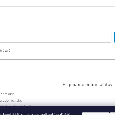
h údajů
Přijímáme online platby
podmínky
rodejních akcí
 řád a vrácení zboží
í dotazy (FAQ)