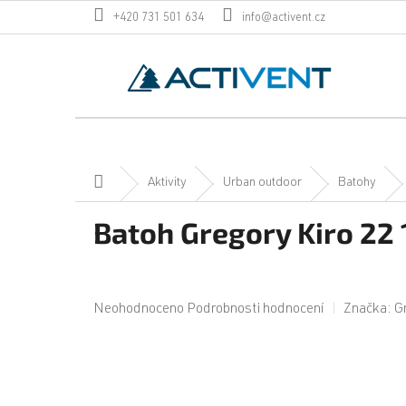
Přejít
+420 731 501 634
info@activent.cz
na
obsah
Domů
Aktivity
Urban outdoor
Batohy
Batoh Gregory Kiro 22 
Průměrné
Neohodnoceno
Podrobnosti hodnocení
Značka:
G
hodnocení
produktu
je
0,0