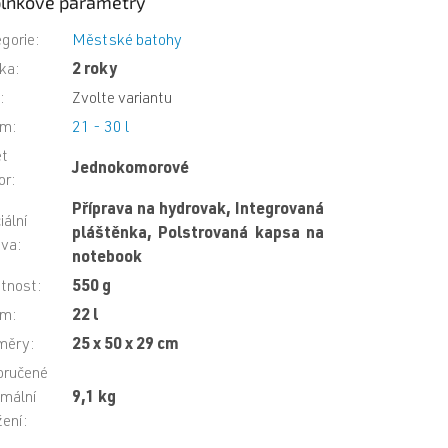
lňkové parametry
gorie
:
Městské batohy
ka
:
2 roky
N
:
Zvolte variantu
em
:
21 - 30 l
et
Jednokomorové
or
:
Příprava na hydrovak, Integrovaná
iální
pláštěnka, Polstrovaná kapsa na
ava
:
notebook
tnost
:
550 g
em
:
22 l
měry
:
25 x 50 x 29 cm
oručené
mální
9,1 kg
žení
: