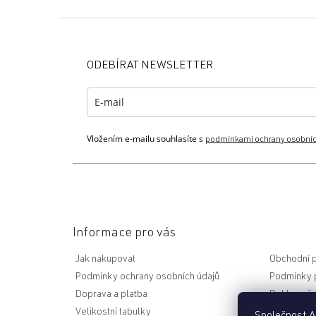
Z
á
p
ODEBÍRAT NEWSLETTER
a
t
í
Vložením e-mailu souhlasíte s
podmínkami ochrany osobníc
Informace pro vás
Jak nakupovat
Obchodní 
Podmínky ochrany osobních údajů
Podmínky p
Doprava a platba
Reklamační
Velikostní tabulky
Nejčastějš