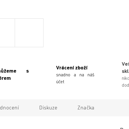
Ve
Vrácení zboží
můžeme s
sk
snadno a na náš
ěrem
n
účet
dod
dnocení
Diskuze
Značka