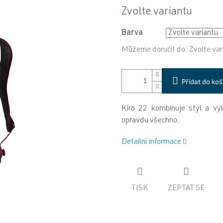
Měrná
Zvolte variantu
cena:
Barva
Můžeme doručit do:
Zvolte var
Přidat do koš
Kiro 22 kombinuje styl a vý
opravdu všechno.
Detailní informace
TISK
ZEPTAT SE