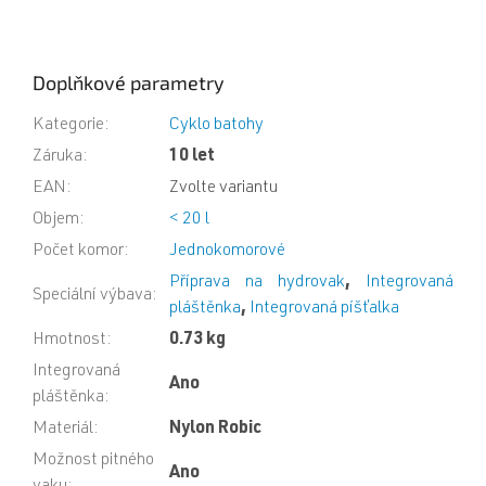
Doplňkové parametry
Kategorie
:
Cyklo batohy
Záruka
:
10 let
EAN
:
Zvolte variantu
Objem
:
< 20 l
Počet komor
:
Jednokomorové
Příprava na hydrovak
,
Integrovaná
Speciální výbava
:
pláštěnka
,
Integrovaná píšťalka
Hmotnost
:
0.73 kg
Integrovaná
Ano
pláštěnka
:
Materiál
:
Nylon Robic
Možnost pitného
Ano