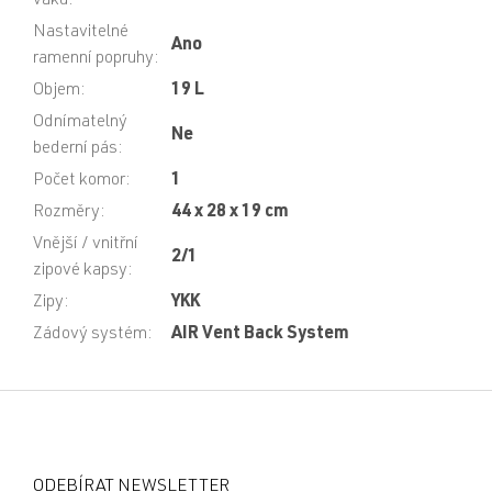
vaku
:
Nastavitelné
Ano
ramenní popruhy
:
Objem
:
19 L
Odnímatelný
Ne
bederní pás
:
Počet komor
:
1
Rozměry
:
44 x 28 x 19 cm
Vnější / vnitřní
2/1
zipové kapsy
:
Zipy
:
YKK
Zádový systém
:
AIR Vent Back System
Z
á
p
a
ODEBÍRAT NEWSLETTER