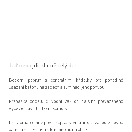
Jeď nebo jdi, klidně celý den
Bederní popruh s centrálními křidélky pro pohodlné
usazení batohu na zádech a eliminaci jeho pohybu.
Přepážka oddělující vodní vak od dalšího převáženého
vybavení uvnitř hlavní komory.
Prostorná čelní zipová kapsa s vnitřní síťovanou zipovou
kapsou na cennosti s karabinkou na klíče.