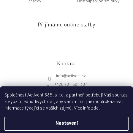
Značky
Odstoupení od smlouvy
Přijímáme online platby
Kontakt
info
@
activent.cz
+420 731 501 634
http://fb.com/activentcz
Společnost Activent 365, s.r.o. a partneři potřebují Váš souhlas
k využití jednotlivých dat, aby vám mimo jiné mohli ukazovat
informace týkající se Vašich zájmů. Více info
zde
.
Vytvořil Shoptet
Nastavení