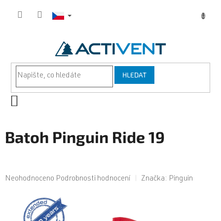
Přejít
na
obsah
HLEDAT
NÁKUPNÍ
KOŠÍK
Batoh Pinguin Ride 19
Průměrné
Neohodnoceno
Podrobnosti hodnocení
Značka:
Pinguin
hodnocení
produktu
je