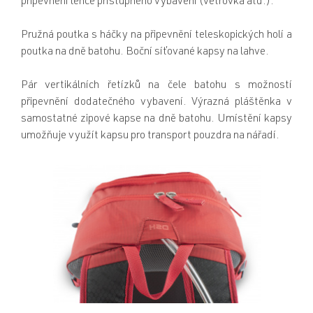
připevnění lehce přístupného vybavení (větrovka atd.).
Pružná poutka s háčky na připevnění teleskopických holí a
poutka na dně batohu. Boční síťované kapsy na lahve.
Pár vertikálních řetízků na čele batohu s možností
připevnění dodatečného vybavení. Výrazná pláštěnka v
samostatné zipové kapse na dně batohu. Umístění kapsy
umožňuje využít kapsu pro transport pouzdra na nářadí.