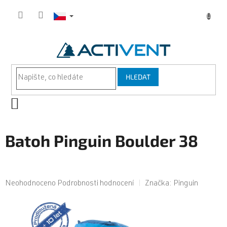
Přejít
na
obsah
HLEDAT
NÁKUPNÍ
KOŠÍK
Batoh Pinguin Boulder 38
Průměrné
Neohodnoceno
Podrobnosti hodnocení
Značka:
Pinguin
hodnocení
produktu
je