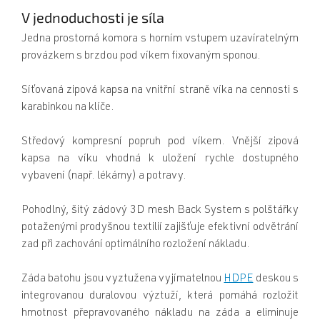
V jednoduchosti je síla
Jedna prostorná komora s horním vstupem uzavíratelným
provázkem s brzdou pod víkem fixovaným sponou.
Síťovaná zipová kapsa na vnitřní straně víka na cennosti s
karabinkou na klíče.
Středový kompresní popruh pod víkem. Vnější zipová
kapsa na víku vhodná k uložení rychle dostupného
vybavení (např. lékárny) a potravy.
Pohodlný, šitý zádový 3D mesh Back System s polštářky
potaženými prodyšnou textilií zajišťuje efektivní odvětrání
zad při zachování optimálního rozložení nákladu.
Záda batohu jsou vyztužena vyjímatelnou
HDPE
deskou s
integrovanou duralovou výztuží, která pomáhá rozložit
hmotnost přepravovaného nákladu na záda a eliminuje