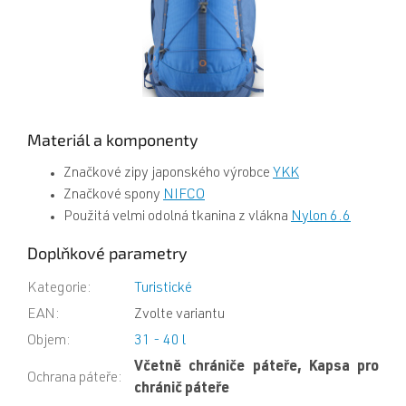
Materiál a komponenty
Značkové zipy japonského výrobce
YKK
Značkové spony
NIFCO
Použitá velmi odolná tkanina z vlákna
Nylon 6.6
Doplňkové parametry
Kategorie
:
Turistické
EAN
:
Zvolte variantu
Objem
:
31 - 40 l
Včetně chrániče páteře, Kapsa pro
Ochrana páteře
:
chránič páteře