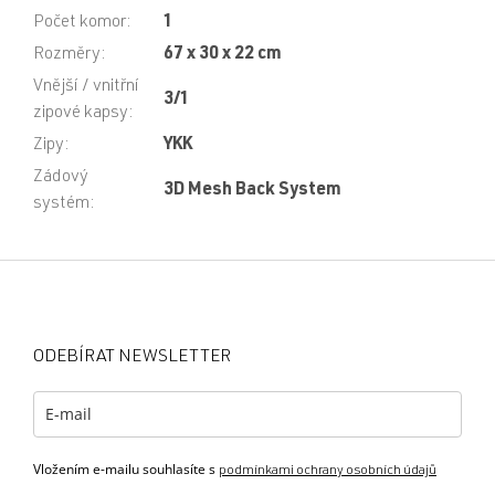
Počet komor
:
1
Rozměry
:
67 x 30 x 22 cm
Vnější / vnitřní
3/1
zipové kapsy
:
Zipy
:
YKK
Zádový
3D Mesh Back System
systém
:
Z
á
p
a
ODEBÍRAT NEWSLETTER
t
í
Vložením e-mailu souhlasíte s
podmínkami ochrany osobních údajů