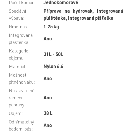
Počet komor
:
Jednokomorové
Speciální
Příprava na hydrovak, Integrovaná
výbava
:
pláštěnka, Integrovaná píšťalka
Hmotnost
:
1.25 kg
Integrovaná
Ano
pláštěnka
:
Kategorie
31L - 50L
objemu
:
Materiál
:
Nylon 6.6
Možnost
Ano
pitného vaku
:
Nastavitelné
ramenní
Ano
popruhy
:
Objem
:
38 L
Odnímatelný
Ano
bederní pás
: