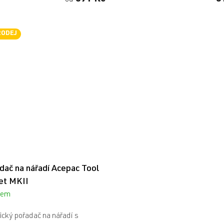
od
4,0
z
5
RODEJ
hvězdiček.
dač na nářadí Acepac Tool
et MKII
dem
ický pořadač na nářadí s