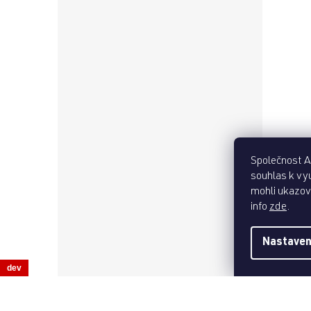
Společnost Ac
souhlas k vyu
mohli ukazova
info
zde
.
Nastaven