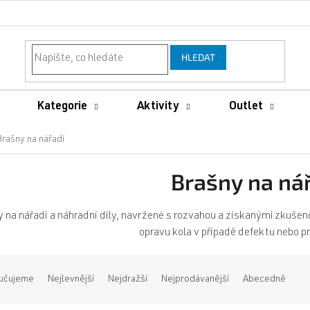
HLEDAT
Kategorie
Aktivity
Outlet
Brašny na nářadí
Brašny na ná
 na nářadí a náhradní díly, navržené s rozvahou a získanými zkušen
opravu kola v případě defektu nebo p
učujeme
Nejlevnější
Nejdražší
Nejprodávanější
Abecedně