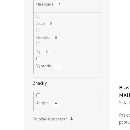
a
n
Na skladě
V
4
n
í
ý
e
p
p
l
r
Akce
i
0
o
s
d
p
Novinka
0
u
r
k
o
Tip
0
t
d
ů
u
Výprodej
1
k
t
ů
Značky
Braš
MKII
Skla
Acepac
4
Prakt
Položek k zobrazení:
4
popru