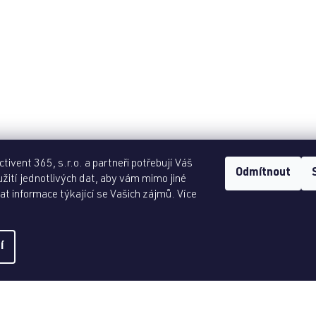
tivent 365, s.r.o. a partneři potřebují Váš
Odmítnout
žití jednotlivých dat, aby vám mimo jiné
t informace týkající se Vašich zájmů. Více
í