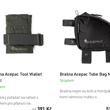
na Acepac Tool Wallet
Brašna Acepac Tube Bag 
I
Skladem
dem
Průměrné
Brašna nejen na duši a montpá
hodnocení
horní rámovou trubku o...
ický pořadač na nářadí s
produktu
hem pro připnutí na...
je
391 Kč
5