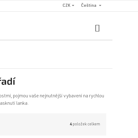
CZK
Čeština
NÁKUPNÍ
KOŠÍK
řadí
ostmi, pojmou vaše nejnutnější vybavení na rychlou
rasknutí lanka.
4
položek celkem