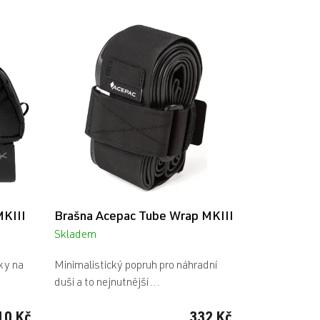
MKIII
Brašna Acepac Tube Wrap MKIII
Skladem
ky na
Minimalistický popruh pro náhradní
duši a to nejnutnější...
10 Kč
332 Kč