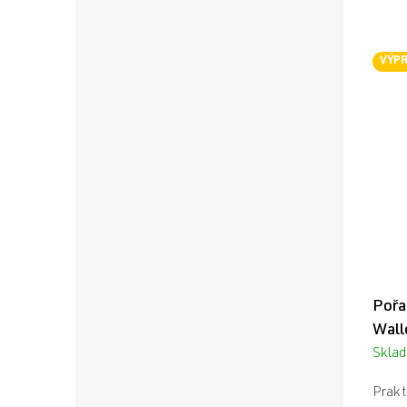
VÝP
Pořa
Wall
Skla
Prakt