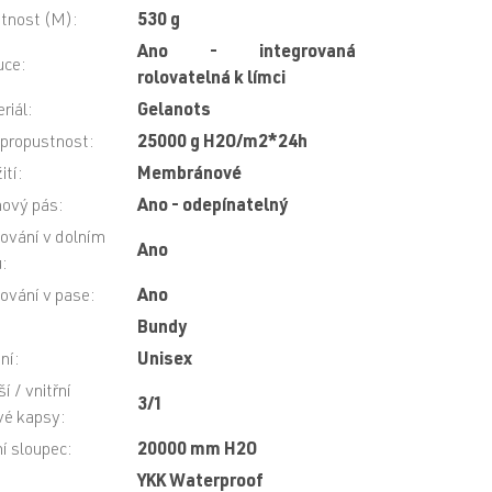
tnost (M)
:
530 g
Ano - integrovaná
uce
:
rolovatelná k límci
riál
:
Gelanots
propustnost
:
25000 g H2O/m2*24h
ití
:
Membránové
ový pás
:
Ano - odepínatelný
ování v dolním
Ano
u
:
ování v pase
:
Ano
Bundy
ní
:
Unisex
í / vnitřní
3/1
vé kapsy
:
í sloupec
:
20000 mm H2O
:
YKK Waterproof