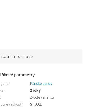
statní informace
lňkové parametry
gorie
:
Pánské bundy
ka
:
2 roky
N
:
Zvolte variantu
upné velikosti
:
S - XXL