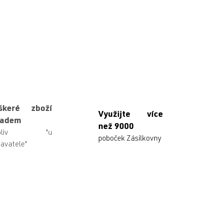
škeré zboží
Využijte více
ladem
než 9000
ikoliv "u
poboček Zásilkovny
avatele"