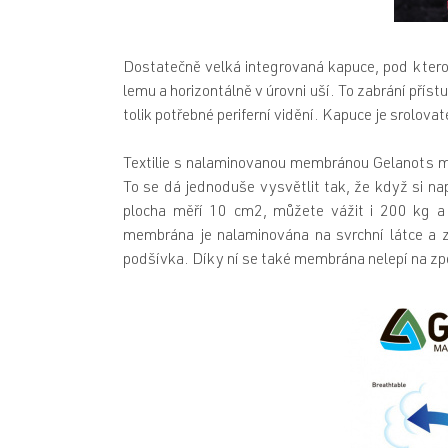
Dostatečně velká integrovaná kapuce, pod ktero
lemu a horizontálně v úrovni uší. To zabrání pří
tolik potřebné periferní vidění. Kapuce je srolovat
Textilie s nalaminovanou membránou Gelanots
To se dá jednoduše vysvětlit tak, že když si na
plocha měří 10 cm2, můžete vážit i 200 kg 
membrána je nalaminována na svrchní látce a z
podšívka. Díky ní se také membrána nelepí na zp