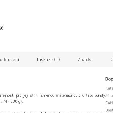
Kč
odnocení
Diskuze (1)
Značka
O
Dop
Kate
řejností pro její střih. Změnou materiálů bylo u této bundy
Záru
l. M - 530 g).
EA
Dost