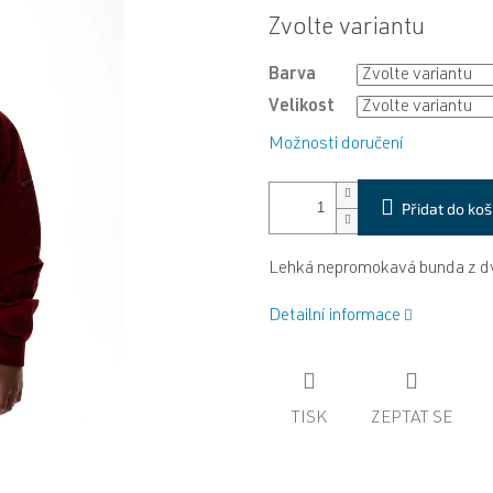
Měrná
Zvolte variantu
cena:
Barva
Velikost
Možnosti doručení
Přidat do koš
Lehká nepromokavá bunda z dv
Detailní informace
TISK
ZEPTAT SE