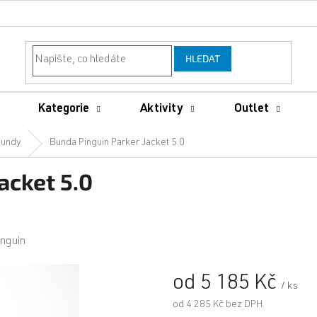
HLEDAT
Kategorie
Aktivity
Outlet
undy
Bunda Pinguin Parker Jacket 5.0
acket 5.0
inguin
od
5 185 Kč
/ ks
od
4 285 Kč
bez DPH