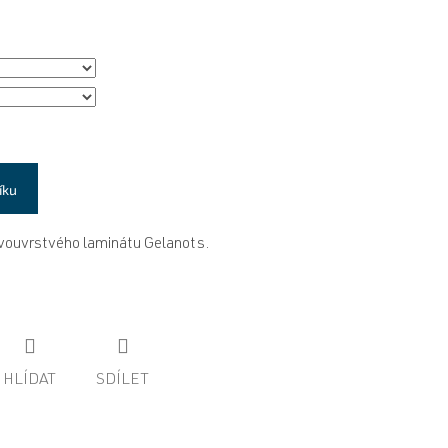
íku
ouvrstvého laminátu Gelanots.
HLÍDAT
SDÍLET