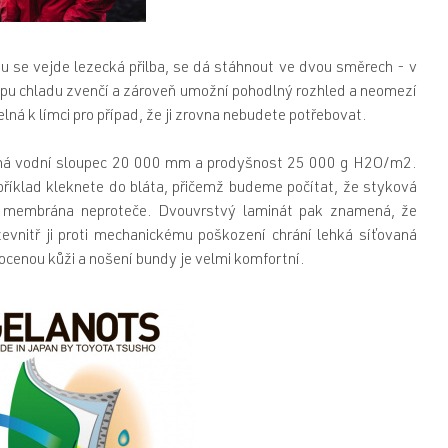
u se vejde lezecká přilba, se dá stáhnout ve dvou směrech - v
stupu chladu zvenčí a zároveň umožní pohodlný rozhled a neomezí
elná k límci pro případ, že ji zrovna nebudete potřebovat.
 má vodní sloupec 20 000 mm a prodyšnost 25 000 g H2O/m2.
příklad kleknete do bláta, přičemž budeme počítat, že styková
a membrána neproteče. Dvouvrstvý laminát pak znamená, že
evnitř ji proti mechanickému poškození chrání lehká síťovaná
ocenou kůži a nošení bundy je velmi komfortní.