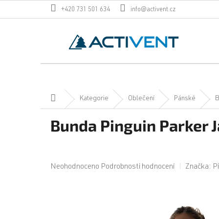
Přejít
+420 731 501 634
info@activent.cz
na
obsah
Domů
Kategorie
Oblečení
Pánské
B
Bunda Pinguin Parker J
Průměrné
Neohodnoceno
Podrobnosti hodnocení
Značka:
P
hodnocení
produktu
je
0,0