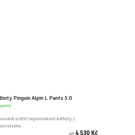
lhoty Pinguin Alpin L Pants 5.0
ladem
vované a lehčí nepromokavé kalhoty z
uvrstvého...
4 530 Kč
od