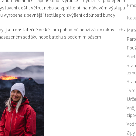
bránou Gelanots japonského výrobce Toyota s podlepením
Hmo
ystaveni dešti, větru, nebo se zpotíte při namáhavém výstupu.
 vyrobena z pevnější textilie pro zvýšení odolnosti bundy.
Kap
py, jsou dostatečně velké i pro pohodlné používání v rukavicích a
Mate
při nasazeném sedáku nebo batohu s bederním pásem.
Paro
Použ
Sněh
Stah
lem
Stah
Typ
:
Urče
Vnějš
zipo
Vodn
Zipy