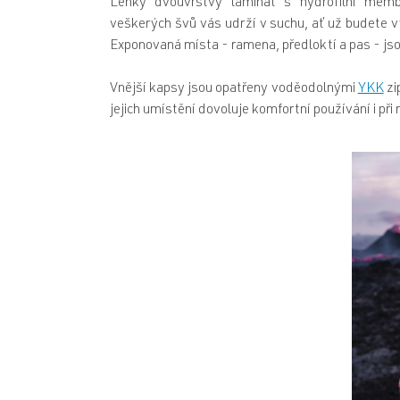
Lehký dvouvrstvý laminát s hydrofilní mem
veškerých švů vás udrží v suchu, ať už budete v
Exponovaná místa - ramena, předloktí a pas - jsou
Vnější kapsy jsou opatřeny voděodolnými
YKK
zi
jejich umístění dovoluje komfortní používání i 