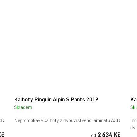
Kalhoty Pinguin Alpin S Pants 2019
Ka
Skladem
Sk
CD
Nepromokavé kalhoty z dvouvrstvého laminátu ACD
Ino
dvo
Kč
2 634 Kč
od