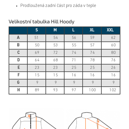
Prodloužená zadní část pro záda v teple
Velikostní tabulka Hill Hoody
S
M
L
XL
XXL
A
51
54
56
59
62
B
50
53
55
57
60
C
69
72
74
74
80
D
64
68
71
78
76
E
23
23
25
25
26
F
15
15
16
16
16
G
9
9
9
9
9
H
89
93
97
100
102