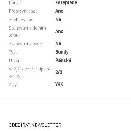
Použití
:
Zateplené
Přepravní obal
:
Ano
Sněhový pás
:
Ne
Stahování v dolním
Ano
lemu
:
Stahování v pase
:
Ne
Typ
:
Bundy
Určení
:
Pánské
Vnější / vnitřní zipové
2/2
kapsy
:
Zipy
:
YKK
Z
á
p
a
ODEBÍRAT NEWSLETTER
t