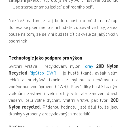
zateplení jakékoli. A proto jsme vytvořili inovovanou bundu
Hill se starou známou izolací z přírodního peří.
Nezáleží na tom, zda ji budete nosit do města na nákup,
do lesa se psem nebo s ní budete zdolávat vrcholy, záleží
pouze na tom, že se v ní budete cítit skvěle za jakýchkoliv
podmínek.
Technologie jako podpora pro výkon
Svrchní vrstva - recyklovaný nylon
Toray
20D Nylon
Recycled
RipStop
DWR
- je hustě tkaná, avšak velmi
lehká a prodyšná tkanina z nylonu s nepáravou a
voděodpudivou úpravou (DWR). Právě díky hustě tkaným
vláknům zastaví i velmi silný vítr, ale zároveň dovolí
vašemu tělu volně dýchat. Vnitřní vrstvu pak tvoří
20D
Nylon recycled
. Přidanou hodnotu jistě dělá to, že jsou
tkaniny vyrobeny z recyklovaných materiálů.