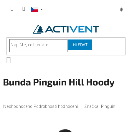
Přejít
na
obsah
HLEDAT
NÁKUPNÍ
KOŠÍK
Bunda Pinguin Hill Hoody
Průměrné
Neohodnoceno
Podrobnosti hodnocení
Značka:
Pinguin
hodnocení
produktu
je