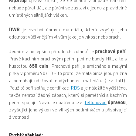
RipStop
úprava zajistí, že se bunda v případě natržení
nebude párat dál, ale párání se zastaví o jedno z pravidelně
umístěných silnějších vláken.
DWR
je svrchní úprava materiálu, která zvyšuje jeho
odolnost vůči vnějším vlivům jako je vlhkost nebo prach.
Jedním z nejlepších přírodních izolantů je
prachové peří
.
Právě kachním prachovým peřím plníme bundy Hill, a to s
hustotou
650 cuin
. Prachové peří je smícháno s malými
pírky v poměru 90/10 - to proto, že malá pírka jsou pružná
a pomáhají udržovat nadýchanost materiálu (tzv. loft).
Použité peří splňuje certifikaci
RDS
a je náležitě vyčištěno,
takže nehrozí žádný zápach, který si pamětníci s kachním
peřím spojují. Navíc je opatřeno tzv.
teflonovou
úpravou
,
zvyšující jeho výkon ve vlhkých podmínkách a přispívající
životnosti.