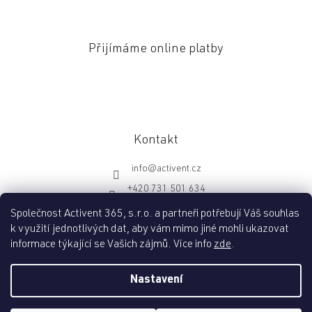
Přijímáme online platby
Kontakt
info
@
activent.cz
+420 731 501 634
http://fb.com/activentcz
Společnost Activent 365, s.r.o. a partneři potřebují Váš souhlas
k využití jednotlivých dat, aby vám mimo jiné mohli ukazovat
informace týkající se Vašich zájmů. Více info
zde
.
Vytvořil Shoptet
Nastavení