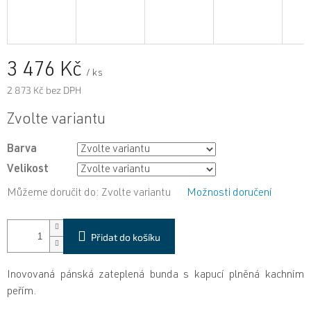
3 476 Kč
/ ks
2 873 Kč bez DPH
Měrná
Zvolte variantu
cena:
Barva
Velikost
Můžeme doručit do:
Zvolte variantu
Možnosti doručení
Přidat do košíku
Inovovaná pánská zateplená bunda s kapucí plněná kachním
peřím.