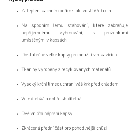
Rychlý přehled:
Zateplení kachním peřím s plnivostí 650 cuin
Na spodním lemu stahování, které zabraňuje
nepříjemnému vyhrnování, s pruženkami
umístěnými v kapsách
Dostatečně velké kapsy pro použití v rukavicích
Tkaniny vyrobeny z recyklovaných materiálů
Vysoký krční límec uchrání váš krk před chladem
Velmi lehká a dobře sbalitelná
Dvě vnitřní náprsní kapsy
Zkrácená přední část pro pohodlnější chůzi