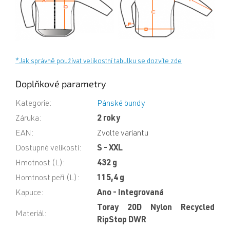
*Jak správně používat velikostní tabulku se dozvíte zde
Doplňkové parametry
Kategorie
:
Pánské bundy
Záruka
:
2 roky
EAN
:
Zvolte variantu
Dostupné velikosti
:
S - XXL
Hmotnost (L)
:
432 g
Homtnost peří (L)
:
115,4 g
Kapuce
:
Ano - Integrovaná
Toray 20D Nylon Recycled
Materiál
:
RipStop DWR