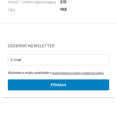
Vnější / vnitřní zipové kapsy
:
2/0
Zipy
:
YKK
Z
á
p
a
ODEBÍRAT NEWSLETTER
t
í
Vložením e-mailu souhlasíte s
podmínkami ochrany osobních údajů
Přihlásit