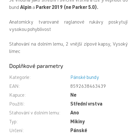
Je vhodná jako střední i svrchní vrstva a lze ji vepnout do
bund
Alpin
a
Parker 2019
(ne Parker 5.0).
Anatomicky tvarované raglanové rukávy poskytují
vysokou pohyblivost
Stahování na dolním lemu, 2 vnější zipové kapsy, Vysoký
límec
Doplňkové parametry
Kategorie
:
Pánské bundy
EAN
:
8592638463439
Kapuce
:
Ne
Použití
:
Střední vrstva
Stahování v dolním lemu
:
Ano
Typ
:
Mikiny
Určení
:
Pánské