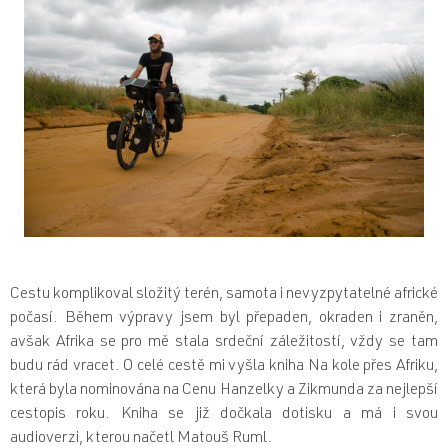
Cestu komplikoval složitý terén, samota i nevyzpytatelné africké
počasí. Během výpravy jsem byl přepaden, okraden i zraněn,
avšak Afrika se pro mě stala srdeční záležitostí, vždy se tam
budu rád vracet. O celé cestě mi vyšla kniha Na kole přes Afriku,
která byla nominována na Cenu Hanzelky a Zikmunda za nejlepší
cestopis roku. Kniha se již dočkala dotisku a má i svou
audioverzi, kterou načetl Matouš Ruml.