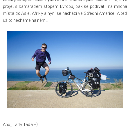
začal postupem času vydávat do vzdálenějších oblastí. Nejprve
projel s kamarádem stopem Evropu, pak se podíval i na mnohá
místa do Asie, Afriky a nyní se nachází ve Střední Americe. A teď
už to necháme na něm...
Ahoj, tady Táda =)