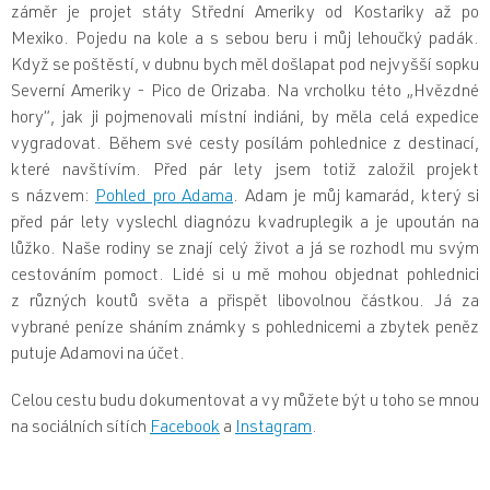
záměr je projet státy Střední Ameriky od Kostariky až po
Mexiko. Pojedu na kole a s sebou beru i můj lehoučký padák.
Když se poštěstí, v dubnu bych měl došlapat pod nejvyšší sopku
Severní Ameriky - Pico de Orizaba. Na vrcholku této „Hvězdné
hory“, jak ji pojmenovali místní indiáni, by měla celá expedice
vygradovat. Během své cesty posílám pohlednice z destinací,
které navštívím. Před pár lety jsem totiž založil projekt
s názvem:
Pohled pro Adama
. Adam je můj kamarád, který si
před pár lety vyslechl diagnózu kvadruplegik a je upoután na
lůžko. Naše rodiny se znají celý život a já se rozhodl mu svým
cestováním pomoct. Lidé si u mě mohou objednat pohlednici
z různých koutů světa a přispět libovolnou částkou. Já za
vybrané peníze sháním známky s pohlednicemi a zbytek peněz
putuje Adamovi na účet.
Celou cestu budu dokumentovat a vy můžete být u toho se mnou
na sociálních sítích
Facebook
a
Instagram
.