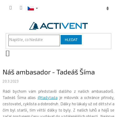
Přejít
na
obsah
HLEDAT
NÁKUPNÍ
KOŠÍK
Náš ambasador - Tadeáš Šíma
20.3.2023
Rádi bychom vám představili dalšího z našich ambasadorů.
Tadeáš Šíma alias
@tadytada
je milovník a ochránce přírody,
cestovatel, cyklista a dobrodruh. Dálky ho lákaly už od dětství a
čím byl starší, tím větší dálky to byly. Z našich luhů a hájů se