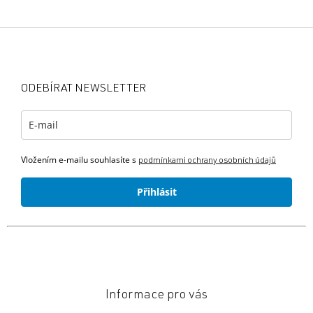
Z
á
p
a
ODEBÍRAT NEWSLETTER
t
í
Vložením e-mailu souhlasíte s
podmínkami ochrany osobních údajů
Přihlásit
Informace pro vás