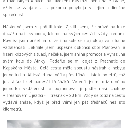
v rakouských Alpách, na divokém Kavkazu nebo na Balkáně,
vždy se zaujatě a s pokorou pohybuju v jejich jedinečné
společnosti.
Následně jsem si pořídil kolo. Zjistil jsem, že právě na kole
dokážu najít svobodu, kterou na svých cestách vždy hledám.
Rovněž jsem přišel na to, že i na kole se dají ukrajovat dlouhé
vzdálenosti. Jakmile jsem úspěšně dokončil obor Plánování a
řízení krizových situací, nečekal jsem ani na promoce a vyrazil na
svém kole do Afriky. Podařilo se mi dojet z Prachatic do
Kapského Města. Celá cesta měla spoustu nástrah a nebyla
jednoduchá. Africká etapa měřila přes třináct tisíc kilometrů, což
je asi šest set padesát třešňáků. Vytvořil jsem totiž umělou
jednotku vzdálenosti a pojmenoval ji podle naší chalupy
v Třešňovém Újezdci - 1 třešňák = 20 km. Vždy se totiž na cestu
vydává snáze, když je před vámi jen pět třešňáků než sto
kilometrů.