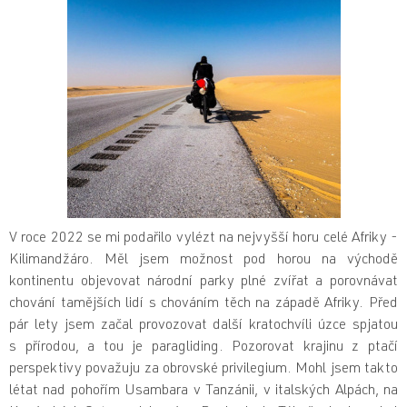
V roce 2022 se mi podařilo vylézt na nejvyšší horu celé Afriky -
Kilimandžáro. Měl jsem možnost pod horou na východě
kontinentu objevovat národní parky plné zvířat a porovnávat
chování tamějších lidí s chováním těch na západě Afriky. Před
pár lety jsem začal provozovat další kratochvíli úzce spjatou
s přírodou, a tou je paragliding. Pozorovat krajinu z ptačí
perspektivy považuju za obrovské privilegium. Mohl jsem takto
létat nad pohořím Usambara v Tanzánii, v italských Alpách, na