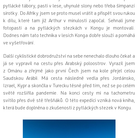
pytlácké tábory, pasti v lese, uhynulé slony nebo třeba šimpanzí
sirotky. Do Afriky jsem se proto musel vrátit a přispět svou rukou
k dílu, které tam již Arthur v minulosti započal. Sehnali jsme
fotopasti a na pytláckých stezkách v Kongu je montovali.
Dodnes nám tato technika v lesích Konga dobře slouží a pomáhá
ve vyšetřování.
Další cyklistické dobrodružství na sebe nenechalo dlouho čekat a
já se vypravil na cestu přes Arabský poloostrov. Vyrazil jsem
z Ománu a zřejmě jako první Čech jsem na kole přejel celou
Saudskou Arábii. Má cesta následně vedla přes Jordánsko,
Izrael, Kypr a skončila v Turecku těsně před tím, než se po celém
světě rozšířila pandemie. Na konci cesty mi na tachometru
svítilo přes dvě stě třešňáků. O této expedici vzniká nová kniha,
která bude doplněna o zkušenosti z pytláckých stezek v Kongu.