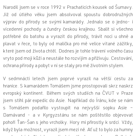
Narodil jsem se v roce 1992 v Prachaticích kousek od Šumavy.
Již od útlého věku jsem absolvoval spoustu dobrodružných
výprav do přírody se svými kamarády. Jednalo se o jedno- i
vícedenní pochody a čundry českou krajinou. Sbalit si všechno
potřebné do batohu a vyrazit do přírody, trávit noci u ohně a
plavat v řece, to byly od malička pro mě velice vítané zážitky,
které jsem od života chtěl. Dodnes je tohle trávení volného času
vryto pod moji kůži a neustále ho rozvíjím a přiživuju. Cestování,
ochrana přírody a pobyt v ní se staly pro mě životním stylem.
V sedmnácti letech jsem poprvé vyrazil na větší cestu za
hranice. S kamarádem Tomášem jsme prostopovali skrz naskrz
evropský kontinent. Během svých studiích na ČVUT v Praze
jsem stihl pár expedic do Asie. Například do Íránu, kde se nám
s Tomášem podařilo vystoupit na nejvyšší sopku Asie –
Damávand - a v Kyrgyzstánu se nám poštěstilo objevovat
pohoří Ťan-Šan s jeho vrcholky. Hory mi přirostly k srdci. Vždy,
když byla možnost, vyrazil jsem mezi ně. Ať už to bylo za humny