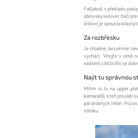
Falljokull v překladu pada
obrovský ledovec tlačí pře
ledovci je spousta krásných
Za rozbřesku
Je chladné, bezvětrné rán
vychází. Vítejte v zimě n
nadšení z blížícího se dob
Najít tu správnou s
Mířím si to na upper pla
kamarádů, kteří provádí s
pár drobných trhlin. Pozor
stěnku.