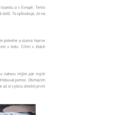
a Islandu a v Evropě. Tento
á dolů. To způsobuje, že na
de poledne a slunce teprve
ení v ledu. Cítím v žilách
stu nahoru míjím pár mých
potřeboval pomoc. Obcházím
e až si vylezu dnešní první