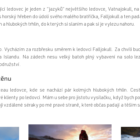
jící ledovec je jeden z “jazyků” největšího ledovce, Vatnajokull, n
s horský hřeben do údolí svého malého bratříčka, Falljokull a ten pad
 a hlubokých trhlin, do kterých si slaním a pak si je vylezu nahoru.
o. Vycházím za rozbřesku směrem k ledovci Falljokull. Za chvíli bu
a Islandu. Na zádech nesu velký batoh plný vybavení na solo lez
rodružství.
těnu
teau ledovce, kde se nachází pár kolmých hlubokých trhlin. Ce
vé klienty po ledovci. Mám u sebe pro jistotu vysílačku, když bych 
uji vzdálené séraky po mé pravé straně, které občas padají a těším s