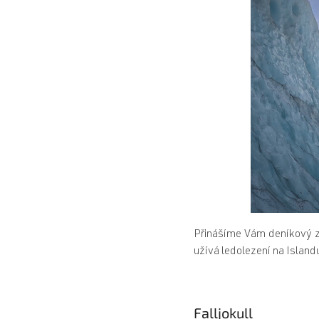
Přinášíme Vám deníkový zá
užívá ledolezení na Island
Falljokull