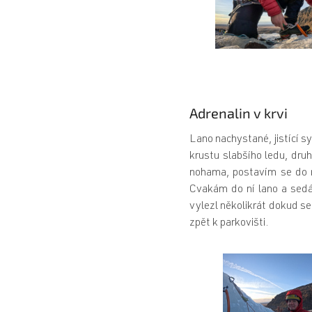
Adrenalin v krvi
Lano nachystané, jistící s
krustu slabšího ledu, dru
nohama, postavím se do m
Cvakám do ní lano a sedám
vylezl několikrát dokud se 
zpět k parkovišti.