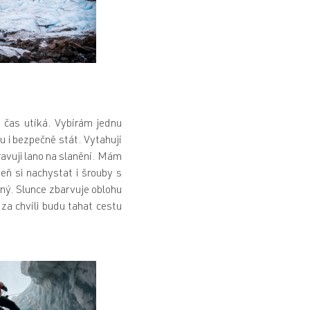
a čas utíká. Vybírám jednu
u i bezpečně stát. Vytahují
avuji lano na slanění. Mám
veň si nachystat i šrouby s
rný. Slunce zbarvuje oblohu
 za chvíli budu tahat cestu