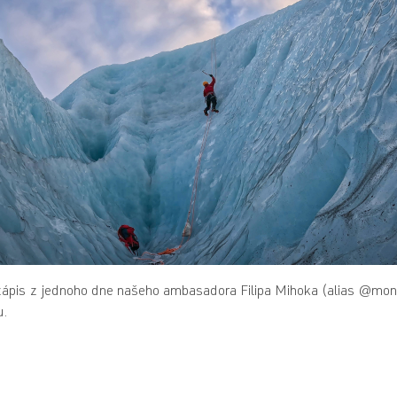
pis z jednoho dne našeho ambasadora Filipa Mihoka (alias @monte
u.