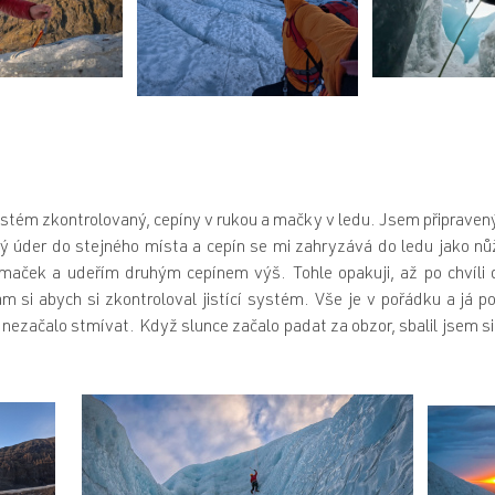
ystém zkontrolovaný, cepíny v rukou a mačky v ledu. Jsem připravený.
hý úder do stejného místa a cepín se mi zahryzává do ledu jako 
aček a udeřím druhým cepínem výš. Tohle opakuji, až po chvíli 
 si abych si zkontroloval jistící systém. Vše je v pořádku a já po
nezačalo stmívat. Když slunce začalo padat za obzor, sbalil jsem si 