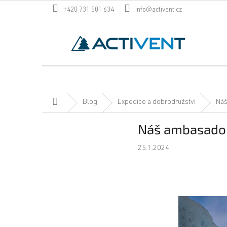
Přejít
+420 731 501 634
info@activent.cz
na
obsah
Domů
Blog
Expedice a dobrodružství
Náš
Náš ambasador 
25.1.2024