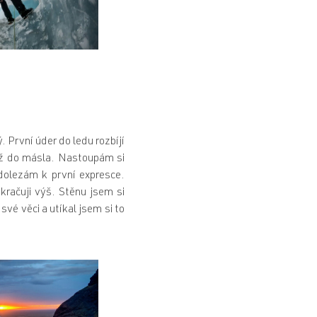
 První úder do ledu rozbíjí
nůž do másla. Nastoupám si
dolezám k první expresce.
kračuji výš. Stěnu jsem si
své věci a utíkal jsem si to