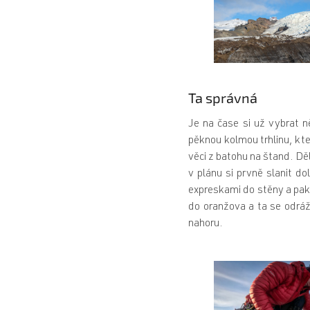
Ta správná
Je na čase si už vybrat n
pěknou kolmou trhlinu, kte
věci z batohu na štand. D
v plánu si prvně slanit do
expreskami do stěny a pak 
do oranžova a ta se odráží
nahoru.