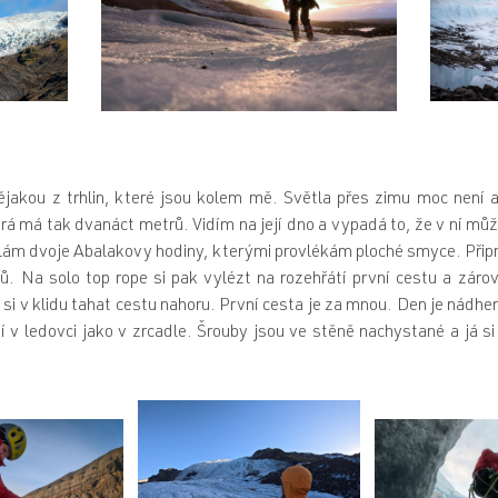
ějakou z trhlin, které jsou kolem mě. Světla přes zimu moc není 
rá má tak dvanáct metrů. Vidím na její dno a vypadá to, že v ní můž
ělám dvoje Abalakovy hodiny, kterými provlékám ploché smyce. Připr
lů. Na solo top rope si pak vylézt na rozehřátí první cestu a záro
si v klidu tahat cestu nahoru. První cesta je za mnou. Den je nádhe
 v ledovci jako v zrcadle. Šrouby jsou ve stěně nachystané a já si