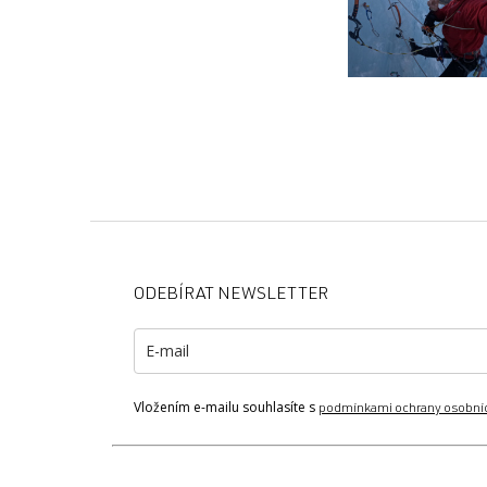
Z
á
p
ODEBÍRAT NEWSLETTER
a
t
í
Vložením e-mailu souhlasíte s
podmínkami ochrany osobní