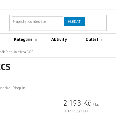
HLEDAT
Kategorie
Aktivity
Outlet
cák Pinguin Micra CCS
CCS
načka:
Pinguin
2 193 Kč
/ ks
1 812 Kč bez DPH