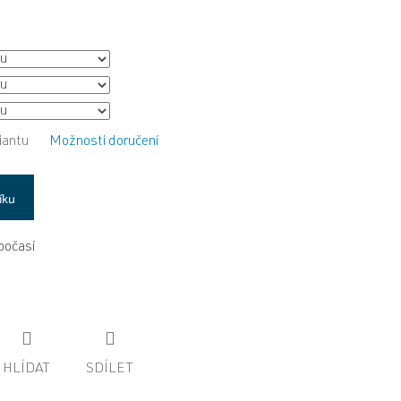
iantu
Možnosti doručení
íku
 počasí
HLÍDAT
SDÍLET