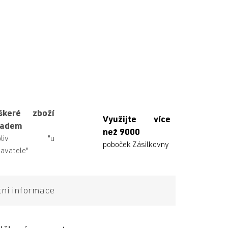
škeré zboží
Využijte více
ladem
než 9000
ikoliv "u
poboček Zásilkovny
avatele"
tní informace