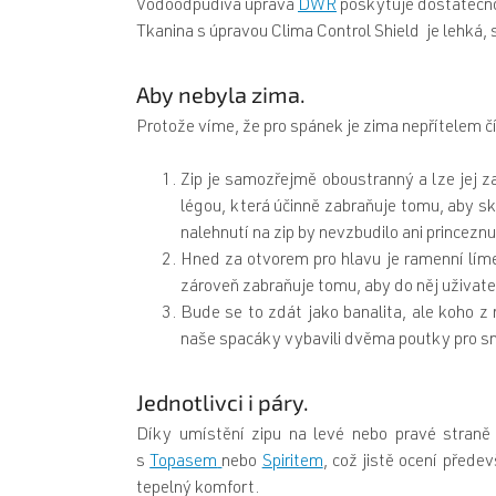
Vodoodpudivá úprava
DWR
poskytuje dostatečno
Tkanina s úpravou Clima Control Shield je lehká, 
Aby nebyla zima.
Protože víme, že pro spánek je zima nepřítelem č
Zip je samozřejmě oboustranný a lze jej zap
légou, která účinně zabraňuje tomu, aby sk
nalehnutí na zip by nevzbudilo ani princezn
Hned za otvorem pro hlavu je ramenní líme
zároveň zabraňuje tomu, aby do něj uživate
Bude se to zdát jako banalita, ale koho z
naše spacáky vybavili dvěma poutky pro sna
Jednotlivci i páry.
Díky umístění zipu na levé nebo pravé straně
s
Topasem
nebo
Spiritem
, což jistě ocení přede
tepelný komfort.