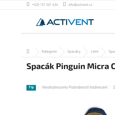
Přejít
+420 731 501 634
info@activent.cz
na
obsah
Domů
Kategorie
Spacáky
Letní
Spa
Spacák Pinguin Micra 
Průměrné
Neohodnoceno
Podrobnosti hodnocení
Z
Tip
hodnocení
produktu
je
0,0