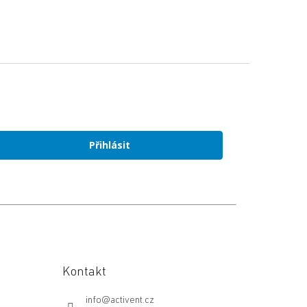
Přihlásit
Kontakt
info
@
activent.cz