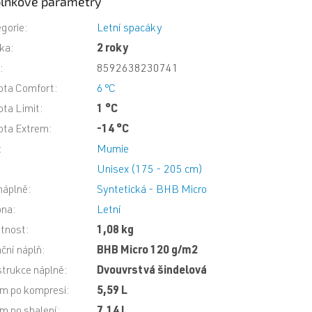
lňkové parametry
gorie
:
Letní spacáky
ka
:
2 roky
N
:
8592638230741
ota Comfort
:
6 °C
ota Limit
:
1 °C
ota Extrem
:
-14 °C
:
Mumie
Unisex (175 - 205 cm)
náplně
:
Syntetická - BHB Micro
óna
:
Letní
tnost
:
1,08 kg
ační náplň
:
BHB Micro 120 g/m2
trukce náplně
:
Dvouvrstvá šindelová
m po kompresi
:
5,59 L