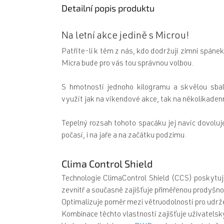
Detailní popis produktu
Na letní akce jedině s Microu!
Patříte-li k těm z nás, kdo dodržují zimní spánek
Micra bude pro vás tou správnou volbou.
S hmotností jednoho kilogramu a skvělou sba
využít jak na víkendové akce, tak na několikadenn
Tepelný rozsah tohoto spacáku jej navíc dovoluje 
počasí, i na jaře a na začátku podzimu.
Clima Control Shield
Technologie ClimaControl Shield (CCS) poskytuj
zevnitř a současně zajišťuje přiměřenou prodyšno
Optimalizuje poměr mezi větruodolností pro udrže
Kombinace těchto vlastností zajišťuje uživatelský