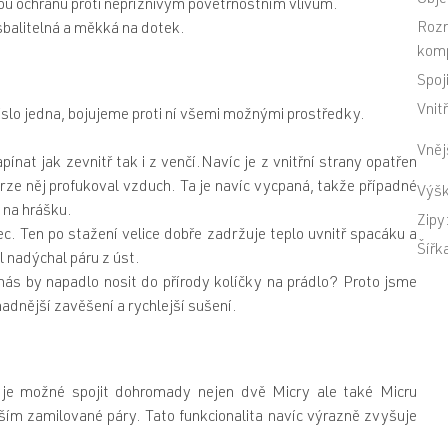
Obje
u ochranu proti nepříznivým povětrnostním vlivům.
Rozm
sbalitelná a měkká na dotek.
komp
Spoj
Vnit
íslo jedna, bojujeme proti ní všemi možnými prostředky.
Vněj
ínat jak zevnitř tak i z venčí.Navíc je z vnitřní strany opatřen
rze něj profukoval vzduch. Ta je navíc vycpaná, takže případné
Výšk
u na hrášku.
Zipy
c. Ten po stažení velice dobře zadržuje teplo uvnitř spacáku a
Šířk
l nadýchal páru z úst.
 nás by napadlo nosit do přírody kolíčky na prádlo? Proto jsme
dnější zavěšení a rychlejší sušení.
 je možné spojit dohromady nejen dvě Micry ale také Micru
vším zamilované páry. Tato funkcionalita navíc výrazně zvyšuje