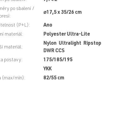
m po sbalení
:
7,14 L
ěry po sbalení /
⌀17,5 x 35/26 cm
resi
:
itelnost (P+L)
:
Ano
řní materiál
:
Polyester Ultra-Lite
Nylon Ultralight Ripstop
ší materiál
:
DWR CCS
a postavy
:
175/185/195
:
YKK
a (max/min)
:
82/55 cm