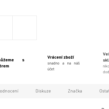
Ve
Vrácení zboží
můžeme s
sk
snadno a na náš
ěrem
n
účet
dod
odnocení
Diskuze
Značka
Osta