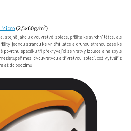
(2,5x60g/m
)
2
 Micro
a, stejně jako u dvouvrstvé izolace, přišita ke svrchní látce, ale
řišity jednou stranou ke vnitřní látce a druhou stranou zase ke
ně povrchu spacáku tři překrývající se vrstvy izolace a na zbylé
ý mezistupeň mezi dvouvrstvou a třívrstvou izolací, což vytváří z
ara až do podzimu.