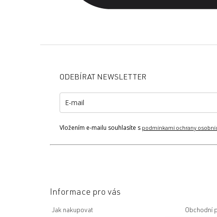
Z
á
p
ODEBÍRAT NEWSLETTER
a
t
í
Vložením e-mailu souhlasíte s
podmínkami ochrany osobní
Informace pro vás
Jak nakupovat
Obchodní 