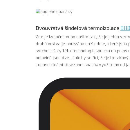
Dvouvrstvá šindelová termoizolace
BHB
Zde je izolační rouno našito tak, že je jedna vrstv
druhá vrstva je nařezána na šindele, které jsou p
svrchní. Díky této technologii jsou cca na polovi
polovině jsou dvě. Dalo by se říci, že je to takov
Topasu ideální třísezonní spacák využitelný od j