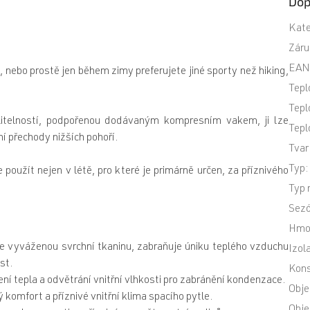
Dop
Kate
Záru
EA
, nebo prostě jen během zimy preferujete jiné sporty než hiking,
Tepl
Tepl
litelností, podpořenou dodávaným kompresním vakem, ji lze
Tepl
í přechody nižších pohoří.
Tvar
Typ
:
použít nejen v létě, pro které je primárně určen, za příznivého
Typ 
Sez
Hmo
e vyváženou svrchní tkaninu, zabraňuje úniku teplého vzduchu
Izol
st.
Kons
ní tepla a odvětrání vnitřní vlhkosti pro zabránění kondenzace.
Obje
 komfort a příznivé vnitřní klima spacího pytle.