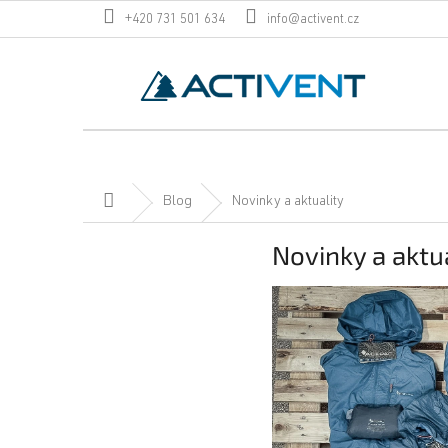
Přejít
+420 731 501 634
info@activent.cz
na
obsah
Domů
Blog
Novinky a aktuality
Novinky a aktu
V
ý
p
i
s
č
l