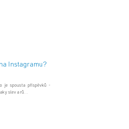
í na Instagramu?
o je spousta příspěvků -
aky slev a rů...