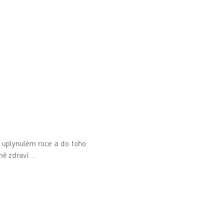
 uplynulém roce a do toho
ě zdraví...