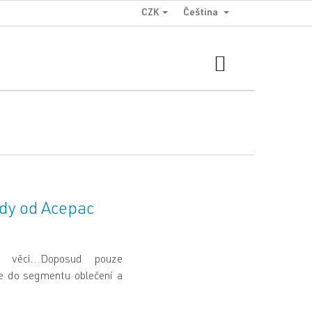
CZK
Čeština
NÁKUPNÍ
KOŠÍK
dy od Acepac
věci...Doposud pouze
e do segmentu oblečení a