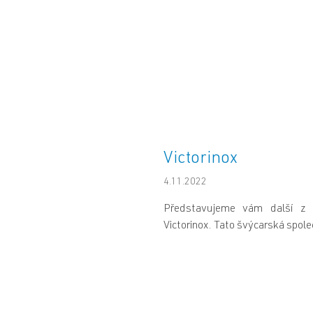
Victorinox
4.11.2022
Představujeme vám další z 
Victorinox. Tato švýcarská spole