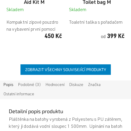
Aid Kit M
Toilet bag M
Skladem
Skladem
Kompaktní zipové pouzdro
Toaletní taška s pořadačem
na vybavení první pomoci
450 Kč
399 Kč
od
ZOBRAZIT VŠECHNY SOUVISEJÍCÍ PRODUKTY
Popis
Podobné (3)
Hodnocení
Diskuze
Značka
Ostatní informace
Detailní popis produktu
Pláštěnka na batohy vyrobená z Polyesteru s PU zátěrem,
který ji dodává vodní sloupec 1 500mm. Upínání na batoh