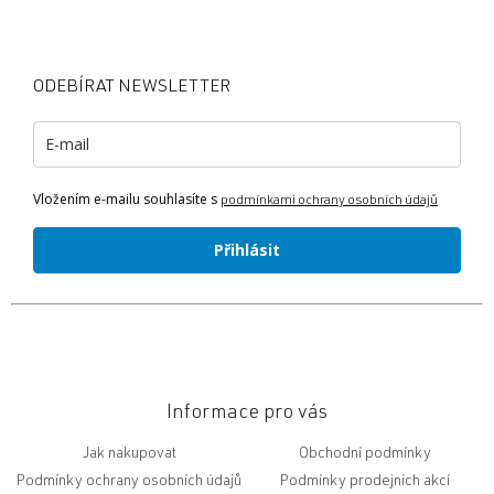
Z
á
p
a
ODEBÍRAT NEWSLETTER
t
í
Vložením e-mailu souhlasíte s
podmínkami ochrany osobních údajů
Přihlásit
Informace pro vás
Jak nakupovat
Obchodní podmínky
Podmínky ochrany osobních údajů
Podmínky prodejních akcí