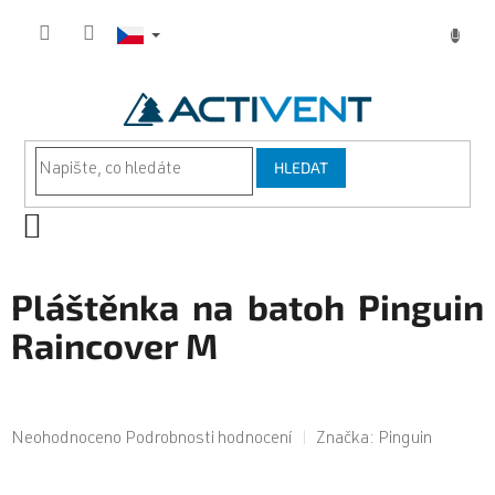
Přejít
na
obsah
HLEDAT
NÁKUPNÍ
KOŠÍK
Pláštěnka na batoh Pinguin
Raincover M
Průměrné
Neohodnoceno
Podrobnosti hodnocení
Značka:
Pinguin
hodnocení
produktu