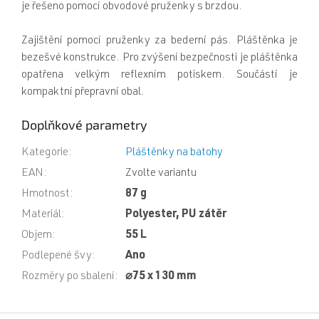
je řešeno pomocí obvodové pruženky s brzdou.
Zajištění pomocí pruženky za bederní pás. Pláštěnka je
bezešvé konstrukce. Pro zvýšení bezpečnosti je pláštěnka
opatřena velkým reflexním potiskem. Součástí je
kompaktní přepravní obal.
Doplňkové parametry
Kategorie
:
Pláštěnky na batohy
EAN
:
Zvolte variantu
Hmotnost
:
87 g
Materiál
:
Polyester, PU zátěr
Objem
:
55 L
Podlepené švy
:
Ano
Rozměry po sbalení
:
⌀75 x 130 mm