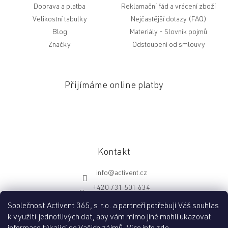
Doprava a platba
Reklamační řád a vrácení zboží
Velikostní tabulky
Nejčastější dotazy (FAQ)
Blog
Slovník pojmů
Značky
Odstoupení od smlouvy
Přijímáme online platby
Kontakt
info
@
activent.cz
+420 731 501 634
http://fb.com/activentcz
Společnost Activent 365, s.r.o. a partneři potřebují Váš souhlas
k využití jednotlivých dat, aby vám mimo jiné mohli ukazovat