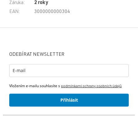
Záruka
:
2 roky
EAN
:
3000000000304
Z
á
p
a
ODEBÍRAT NEWSLETTER
t
í
Vložením e-mailu souhlasíte s
podmínkami ochrany osobních údajů
Přihlásit