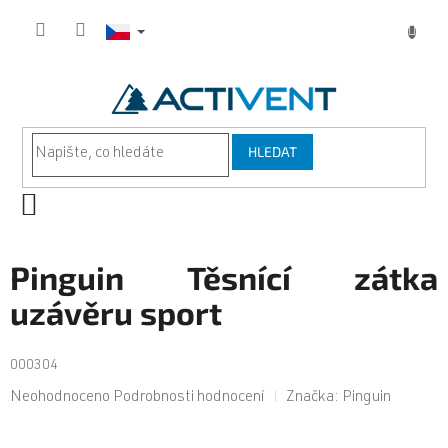
Přejít
na
obsah
HLEDAT
NÁKUPNÍ
KOŠÍK
Pinguin Těsnící zátka
uzávěru sport
000304
Průměrné
Neohodnoceno
Podrobnosti hodnocení
Značka:
Pinguin
hodnocení
produktu