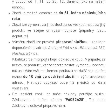
v období
od 1. 11. do 23. 12. daného roku
na našem
eshopu.
Zboží je možné vyměnit
až
do 31. ledna následujícího
roku
.
Zboží lze vyměnit za jinou dostupnou velikost nebo za jiný
produkt ve stejné či vyšší hodnotě (případný rozdíl
doplatíte).
Výměnu zboží lze provést
přepravní službou
- zasílejte
doporučeně na adresu
Activent 365 s.r.o., Běloveská 187,
Náchod 547 01
.
K balíku prosím připojte kopii dokladu o koupi. V případě, že
nezvolíte produkt, který chcete zaslat výměnou, hodnotu
nákupu Vám vrátíme formou poukazu na další nákup přes
eshop
do 10 dnů po obdržení zboží
na výše uvedenou
adresu. Platnost poukazu bude 12 měsíců od data
vystavení.
Pro zaslání zboží na naše náklady použijte službu
Zásilkovna s naším kódem "
96082425
". Tak bude
Zásilkovna účtovat přepravu nám.