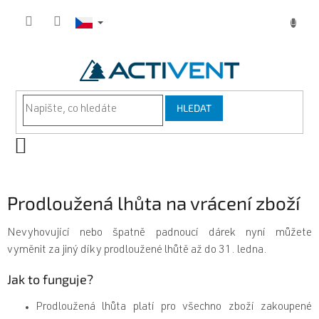
Přejít
na
obsah
HLEDAT
NÁKUPNÍ
KOŠÍK
Prodloužená lhůta na vrácení zboží
Nevyhovující nebo špatně padnoucí dárek nyní můžete
vyměnit za jiný díky prodloužené lhůtě až do 31. ledna.
Jak to funguje?
Prodloužená lhůta platí pro všechno zboží zakoupené