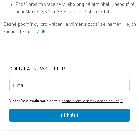
Zboží prosím vracejte v jeho originálním obalu, nepoužité,
nepoškozené, včetně veškerého příslušenství.
Běžné podmínky pro vrácení a výměnu zboží se nemění, jejich
znění naleznete
ZDE
.
Z
á
p
a
ODEBÍRAT NEWSLETTER
t
í
Vložením e-mailu souhlasíte s
podmínkami ochrany osobních údajů
Přihlásit