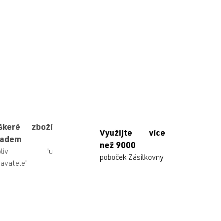
škeré zboží
Využijte více
ladem
než 9000
ikoliv "u
poboček Zásilkovny
avatele"