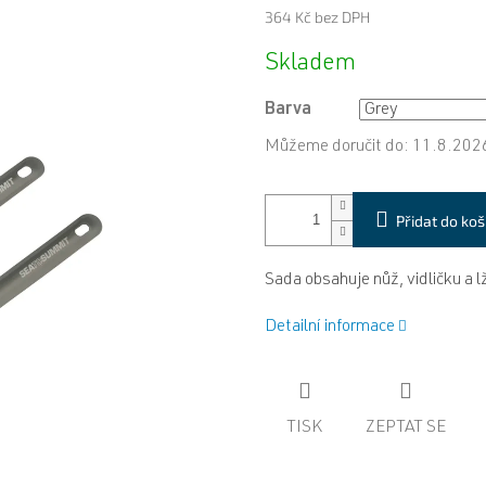
364 Kč bez DPH
Měrná
Skladem
cena:
Barva
Můžeme doručit do:
11.8.202
Přidat do koš
Sada obsahuje nůž, vidličku a 
Detailní informace
TISK
ZEPTAT SE