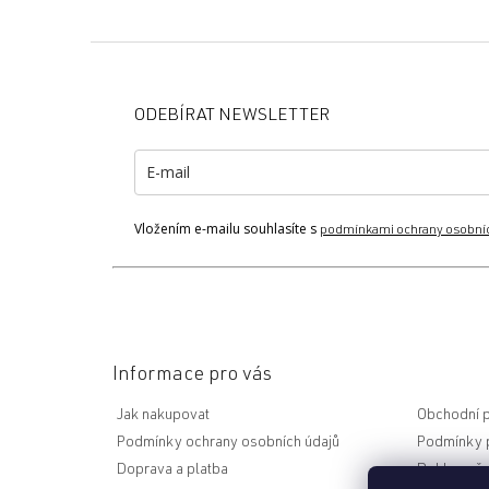
Z
á
p
ODEBÍRAT NEWSLETTER
a
t
í
Vložením e-mailu souhlasíte s
podmínkami ochrany osobní
Informace pro vás
Jak nakupovat
Obchodní 
Podmínky ochrany osobních údajů
Podmínky p
Doprava a platba
Reklamační