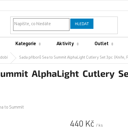
HLEDAT
Kategorie
Aktivity
Outlet
dobí
Sada příborů Sea to Summit AlphaLight Cutlery Set 3pc (Knife,
ummit AlphaLight Cutlery Se
ea to Summit
440 Kč
/ ks