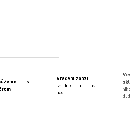
Ve
Vrácení zboží
můžeme s
sk
snadno a na náš
ěrem
n
účet
dod