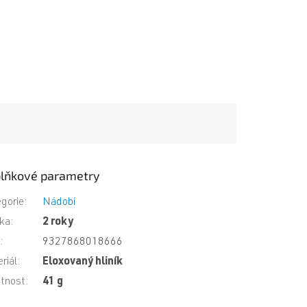
lňkové parametry
gorie
:
Nádobí
ka
:
2 roky
N
:
9327868018666
riál
:
Eloxovaný hliník
tnost
:
41 g