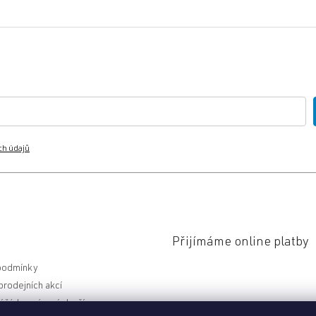
ch údajů
Přijímáme online platby
podmínky
rodejních akcí
 řád a vrácení zboží