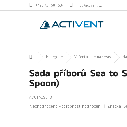
Přejít
+420 731 501 634
info@activent.cz
na
obsah
Domů
Kategorie
Vaření a jídlo na cesty
Ná
Sada příborů Sea to S
Spoon)
ACUTALSET3
Průměrné
Neohodnoceno
Podrobnosti hodnocení
Značka:
S
hodnocení
produktu