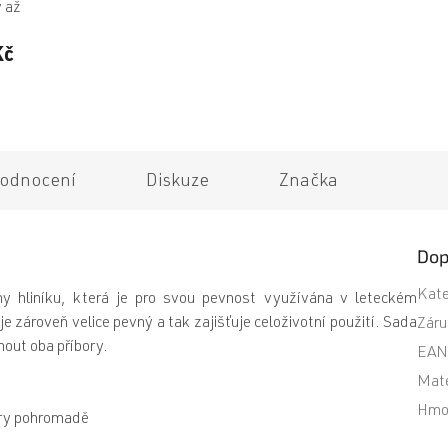
 až
Kč
odnocení
Diskuze
Značka
Dop
Kate
iny hliníku, která je pro svou pevnost využívána v leteckém
zároveň velice pevný a tak zajišťuje celoživotní použití. Sada
Záru
out oba příbory.
EA
Mate
Hmo
ory pohromadě