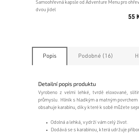
Samoohřevná kapsle od Adventure Menu pro ohřev
dvou jídel
55 
Popis
Podobné (16)
H
Detailní popis produktu
Vyrobeno z velmi lehké, tvrdě eloxované, slit
průmyslu. Hliník s hladkým a matným povrchem je 
obsahuje karabinu, díky které k sobě můžete sepn
Odolná a lehká, vydrží vám celý život.
Dodává se s karabinou, která udržuje příb