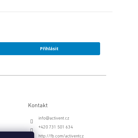
Přihlásit
Kontakt
info
@
activent.cz
+420 731 501 634
http://fb.com/activentcz