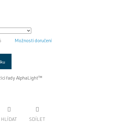
6
Možnosti doručení
íku
lžíci řady AlphaLight™
HLÍDAT
SDÍLET