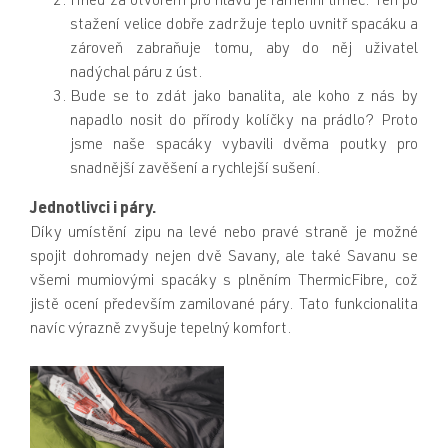
Hned za otvorem pro hlavu je ramenní límec. Ten po
stažení velice dobře zadržuje teplo uvnitř spacáku a
zároveň zabraňuje tomu, aby do něj uživatel
nadýchal páru z úst.
Bude se to zdát jako banalita, ale koho z nás by
napadlo nosit do přírody kolíčky na prádlo? Proto
jsme naše spacáky vybavili dvěma poutky pro
snadnější zavěšení a rychlejší sušení.
Jednotlivci i páry.
Díky umístění zipu na levé nebo pravé straně je možné
spojit dohromady nejen dvě Savany, ale také Savanu se
všemi mumiovými spacáky s plněním ThermicFibre, což
jistě ocení především zamilované páry. Tato funkcionalita
navíc výrazně zvyšuje tepelný komfort.