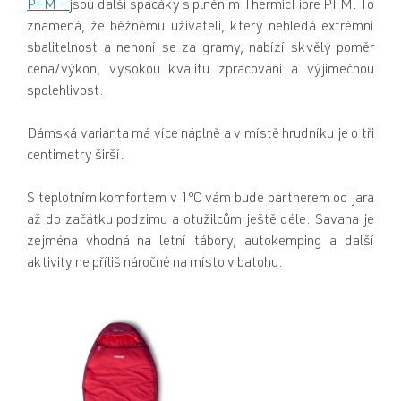
PFM
-
jsou další spacáky s plněním ThermicFibre PFM. To
znamená, že běžnému uživateli, který nehledá extrémní
sbalitelnost a nehoní se za gramy, nabízí skvělý poměr
cena/výkon, vysokou kvalitu zpracování a výjimečnou
spolehlivost.
Dámská varianta má více náplně a v místě hrudníku je o tři
centimetry širší.
S teplotním komfortem v 1°C vám bude partnerem od jara
až do začátku podzimu a otužilcům ještě déle. Savana je
zejména vhodná na letní tábory, autokemping a další
aktivity ne příliš náročné na místo v batohu.