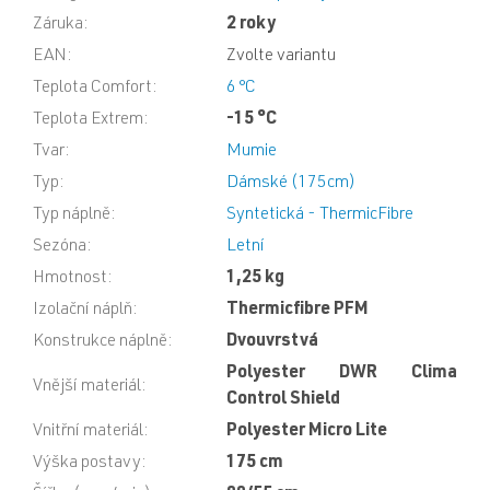
Záruka
:
2 roky
EAN
:
Zvolte variantu
Teplota Comfort
:
6 °C
Teplota Extrem
:
-15 °C
Tvar
:
Mumie
Typ
:
Dámské (175cm)
Typ náplně
:
Syntetická - ThermicFibre
Sezóna
:
Letní
Hmotnost
:
1,25 kg
Izolační náplň
:
Thermicfibre PFM
Konstrukce náplně
:
Dvouvrstvá
Polyester DWR Clima
Vnější materiál
:
Control Shield
Vnitřní materiál
:
Polyester Micro Lite
Výška postavy
:
175 cm