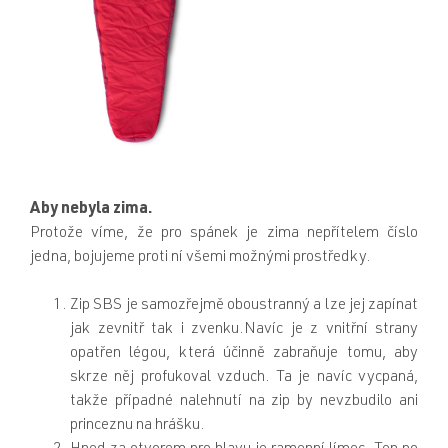
Aby nebyla zima.
Protože víme, že pro spánek je zima nepřítelem číslo
jedna, bojujeme proti ní všemi možnými prostředky.
Zip SBS je samozřejmě oboustranný a lze jej zapínat
jak zevnitř tak i zvenku.Navíc je z vnitřní strany
opatřen légou, která účinně zabraňuje tomu, aby
skrze něj profukoval vzduch. Ta je navíc vycpaná,
takže případné nalehnutí na zip by nevzbudilo ani
princeznu na hrášku.