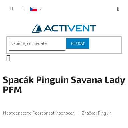
Přejít
na
obsah
HLEDAT
NÁKUPNÍ
KOŠÍK
Spacák Pinguin Savana Lady
PFM
Průměrné
Neohodnoceno
Podrobnosti hodnocení
Značka:
Pinguin
hodnocení
produktu