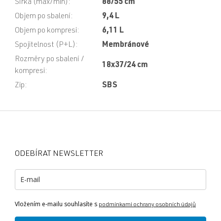
Šířka (max/min)
:
88/55 cm
Objem po sbalení
:
9,4 L
Objem po kompresi
:
6,11 L
Spojitelnost (P+L)
:
Membránové
Rozměry po sbalení /
18x37/24 cm
kompresi
:
Zip
:
SBS
Z
á
p
a
ODEBÍRAT NEWSLETTER
t
í
Vložením e-mailu souhlasíte s
podmínkami ochrany osobních údajů