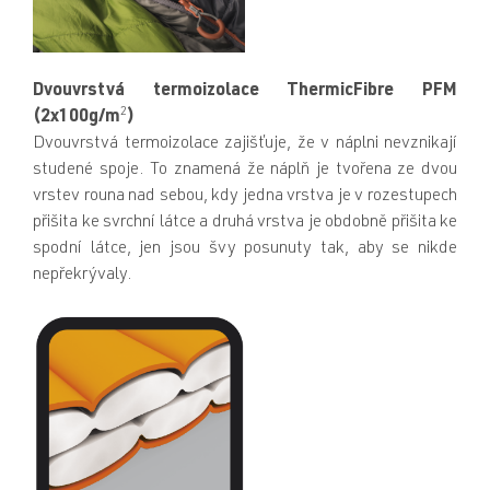
Dvouvrstvá termoizolace ThermicFibre PFM
2
(2x100g/m
)
Dvouvrstvá termoizolace zajišťuje, že v náplni nevznikají
studené spoje. To znamená že náplň je tvořena ze dvou
vrstev rouna nad sebou, kdy jedna vrstva je v rozestupech
přišita ke svrchní látce a druhá vrstva je obdobně přišita ke
spodní látce, jen jsou švy posunuty tak, aby se nikde
nepřekrývaly.