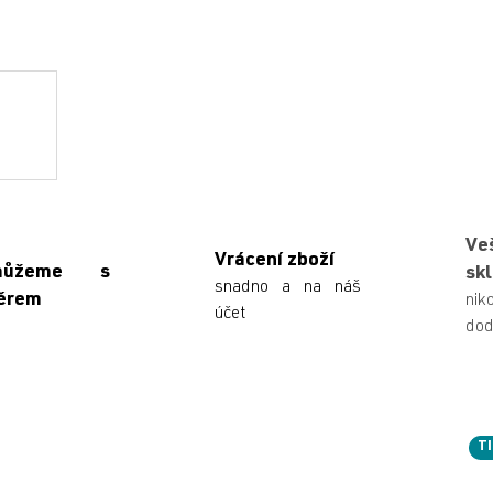
Ve
Vrácení zboží
můžeme s
sk
snadno a na náš
ěrem
n
účet
dod
TI