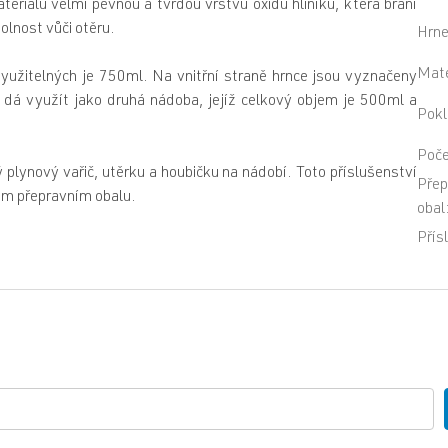
eriálu velmi pevnou a tvrdou vrstvu oxidu hliníku, která brání
olnost vůči otěru.
Hrn
Mate
yužitelných je 750ml. Na vnitřní straně hrnce jsou vyznačeny
 dá využít jako druhá nádoba, jejíž celkový objem je 500ml a
Pokl
Poče
 plynový vařič, utěrku a houbičku na nádobí. Toto příslušenství
Přep
ném přepravním obalu.
obal
Přís