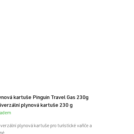
ynová kartuše Pinguin Travel Gas 230g
iverzální plynová kartuše 230 g
ladem
Průměrné
hodnocení
verzální plynová kartuše pro turistické vařiče a
produktu
né...