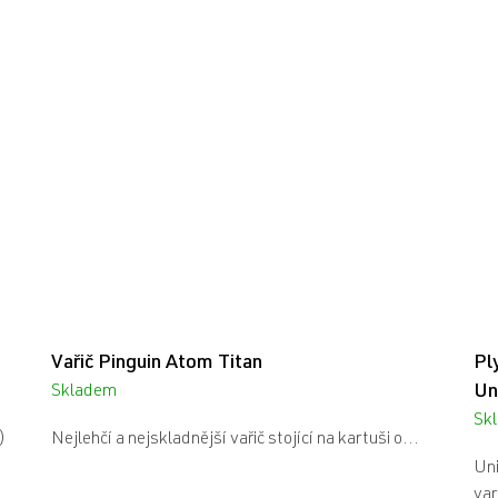
Vařič Pinguin Atom Titan
Pl
Un
Skladem
Sk
m)
Nejlehčí a nejskladnější vařič stojící na kartuši o...
Uni
var