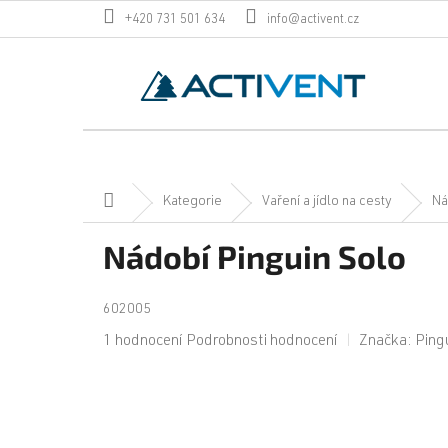
Přejít
+420 731 501 634
info@activent.cz
na
obsah
Domů
Kategorie
Vaření a jídlo na cesty
Ná
Nádobí Pinguin Solo
602005
Průměrné
1 hodnocení
Podrobnosti hodnocení
Značka:
Ping
hodnocení
produktu
je
5,0