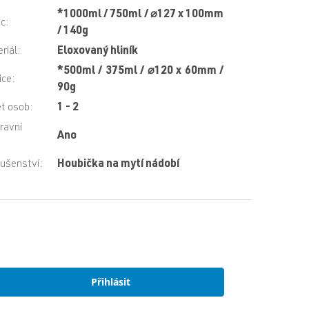
*1000ml / 750ml / ⌀127 x 100mm
ec
:
/ 140g
riál
:
Eloxovaný hliník
*500ml / 375ml / ⌀120 x 60mm /
ice
:
90g
t osob
:
1 - 2
ravní
Ano
:
lušenství
:
Houbička na mytí nádobí
Přihlásit