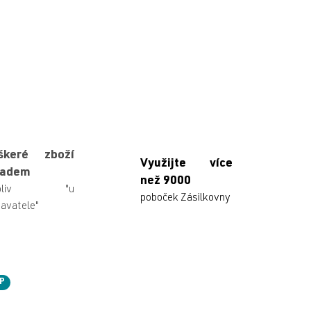
škeré zboží
Využijte více
ladem
než 9000
ikoliv "u
poboček Zásilkovny
avatele"
P