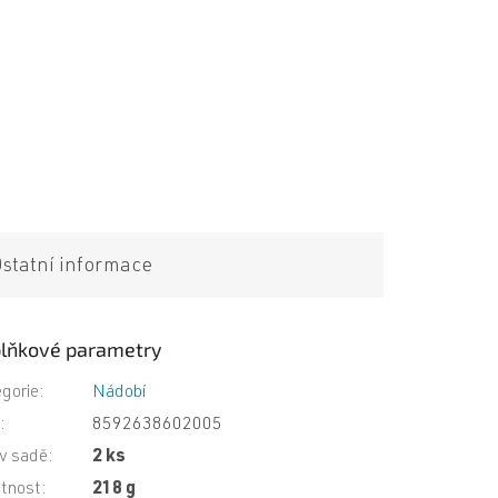
statní informace
lňkové parametry
gorie
:
Nádobí
N
:
8592638602005
 v sadě
:
2 ks
tnost
:
218 g