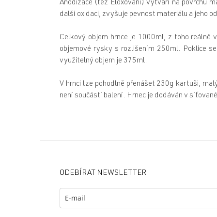
Anodizace (též Eloxování) vytváří na povrchu mat
další oxidaci, zvyšuje pevnost materiálu a jeho od
Celkový objem hrnce je 1000ml, z toho reálně v
objemové rysky s rozlišením 250ml. Poklice se
využitelný objem je 375ml.
V hrnci lze pohodlně přenášet 230g kartuši, malý
není součástí balení. Hrnec je dodáván v síťova
Z
á
p
ODEBÍRAT NEWSLETTER
a
t
í