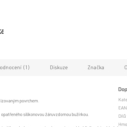
Průměrné
hodnocení
produktu
Kč
je
5,0
z
5
hvězdiček.
odnocení (1)
Diskuze
Značka
O
Dop
Kate
nodizovaným povrchem.
EA
, opatřeného silikonovou žáruvzdornou bužírkou.
Dílů
Hmo