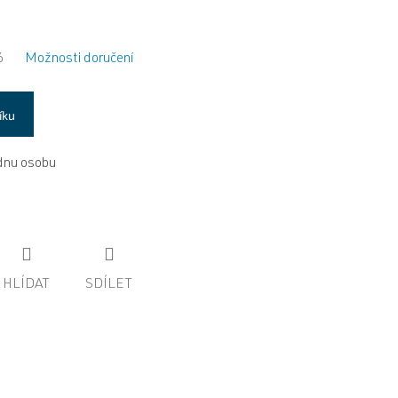
6
Možnosti doručení
íku
ednu osobu
HLÍDAT
SDÍLET