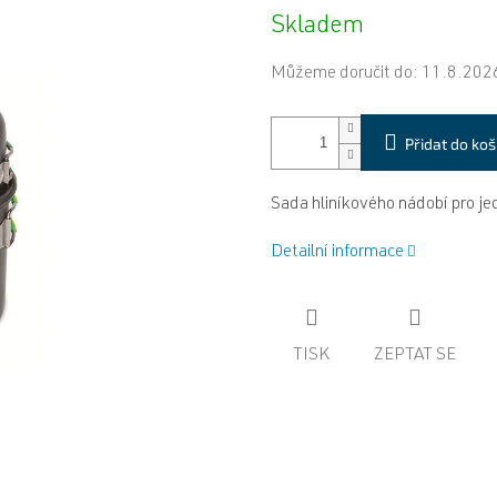
Měrná
Skladem
cena:
Můžeme doručit do:
11.8.202
Přidat do koš
Sada hliníkového nádobí pro j
Detailní informace
TISK
ZEPTAT SE