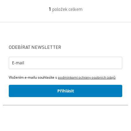
l
á
1
položek celkem
O
n
v
k
l
Z
ů
á
á
d
p
a
a
c
ODEBÍRAT NEWSLETTER
t
í
p
í
r
v
k
Vložením e-mailu souhlasíte s
y
podmínkami ochrany osobních údajů
v
ý
Přihlásit
p
i
s
u