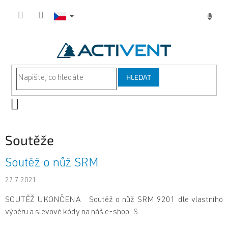
Přejít
na
obsah
HLEDAT
NÁKUPNÍ
KOŠÍK
Soutěže
V
Soutěž o nůž SRM
ý
p
27.7.2021
i
SOUTĚŽ UKONČENA Soutěž o nůž SRM 9201 dle vlastního
s
výběru a slevové kódy na náš e-shop. S...
č