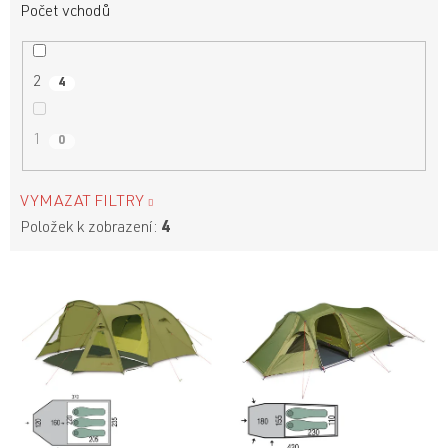
Počet vchodů
2
4
1
0
VYMAZAT FILTRY
Položek k zobrazení:
4
V
ý
p
i
s
p
r
o