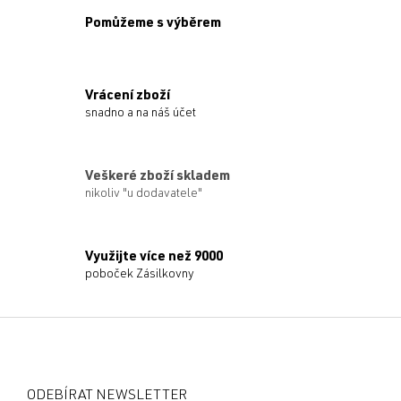
Pomůžeme s výběrem
Vrácení zboží
snadno a na náš účet
Veškeré zboží skladem
nikoliv "u dodavatele"
Využijte více než 9000
poboček Zásilkovny
Z
á
p
a
ODEBÍRAT NEWSLETTER