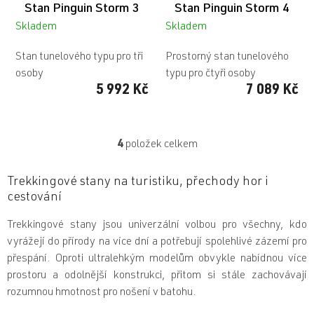
Stan Pinguin Storm 3
Stan Pinguin Storm 4
Skladem
Skladem
Stan tunelového typu pro tři
Prostorný stan tunelového
osoby
typu pro čtyři osoby
5 992 Kč
7 089 Kč
4
položek celkem
O
v
l
Trekkingové stany na turistiku, přechody hor i
á
cestování
d
a
Trekkingové stany jsou univerzální volbou pro všechny, kdo
c
í
vyrážejí do přírody na více dní a potřebují spolehlivé zázemí pro
p
přespání. Oproti ultralehkým modelům obvykle nabídnou více
r
prostoru a odolnější konstrukci, přitom si stále zachovávají
v
rozumnou hmotnost pro nošení v batohu.
k
y