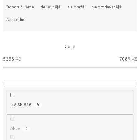
a
Doporučujeme
Nejlevnější
Nejdražší
Nejprodávanější
z
e
Abecedně
n
í
p
r
Cena
o
5253
Kč
7089
Kč
d
u
k
t
ů
Na skladě
4
Akce
0