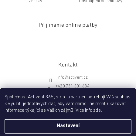
Značky
Odstoupení od smlouvy
Přijímáme online platby
Kontakt
info
@
activent.cz
+420 731 501 634
http://fb.com/activentcz
Společnost Activent 365, s.r.o. a partneři potřebují Váš souhlas
k využití jednotlivých dat, aby vám mimo jiné mohli ukazovat
informace týkající se Vašich zájmů. Více info
zde
.
Vytvořil Shoptet
Nastavení