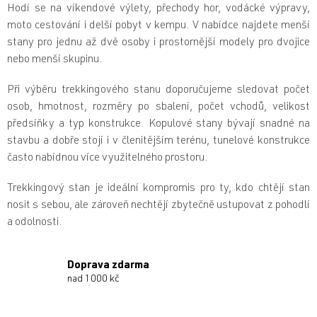
v
Hodí se na víkendové výlety, přechody hor, vodácké výpravy,
ý
moto cestování i delší pobyt v kempu. V nabídce najdete menší
p
stany pro jednu až dvě osoby i prostornější modely pro dvojice
i
nebo menší skupinu.
s
u
Při výběru trekkingového stanu doporučujeme sledovat počet
osob, hmotnost, rozměry po sbalení, počet vchodů, velikost
předsíňky a typ konstrukce. Kopulové stany bývají snadné na
stavbu a dobře stojí i v členitějším terénu, tunelové konstrukce
často nabídnou více využitelného prostoru.
Trekkingový stan je ideální kompromis pro ty, kdo chtějí stan
nosit s sebou, ale zároveň nechtějí zbytečně ustupovat z pohodlí
a odolnosti.
Doprava zdarma
nad 1000 kč