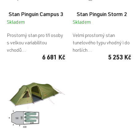
d
u
Stan Pinguin Campus 3
Stan Pinguin Storm 2
k
t
Skladem
Skladem
ů
Prostorný stan pro tři osoby
Velmi prostorný stan
s velkou variabilitou
tunelového typu vhodný i do
vchodů...
horších...
6 681 Kč
5 253 Kč