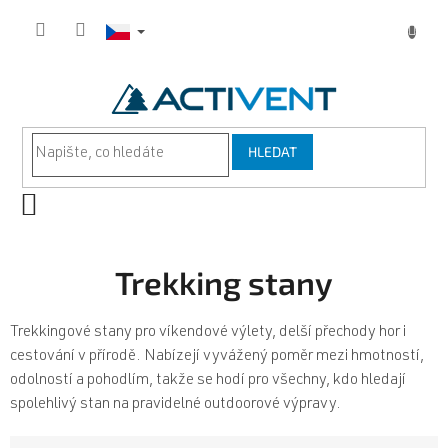
Přejít
na
obsah
HLEDAT
NÁKUPNÍ
KOŠÍK
Trekking stany
Trekkingové stany pro víkendové výlety, delší přechody hor i
cestování v přírodě. Nabízejí vyvážený poměr mezi hmotností,
odolností a pohodlím, takže se hodí pro všechny, kdo hledají
spolehlivý stan na pravidelné outdoorové výpravy.
Ř