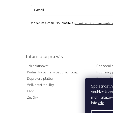
t
í
Vložením e-mailu souhlasíte s
podmínkami ochrany osobní
Informace pro vás
Jak nakupovat
Obchodní 
Podmínky ochrany osobních údajů
Podmínky p
Doprava a platba
Reklamační
Velikostní tabulky
Nejčastějš
Společnost Ac
Blog
souhlas k vyu
mohli ukazova
Značky
Odstoupen
info
zde
.