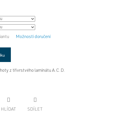
iantu
Možnosti doručení
íku
oty z třívrstvého laminátu A.C.D.
HLÍDAT
SDÍLET