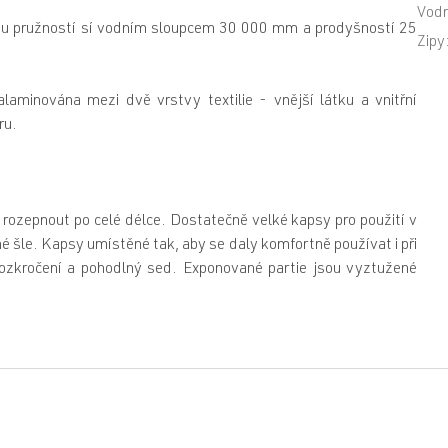
Vodn
ou pružností sí vodním sloupcem 30 000 mm a prodyšností 25
Zipy
aminována mezi dvě vrstvy textilie - vnější látku a vnitřní
ru.
rozepnout po celé délce. Dostatečně velké kapsy pro použití v
 šle. Kapsy umístěné tak, aby se daly komfortně používat i při
 rozkročení a pohodlný sed. Exponované partie jsou vyztužené