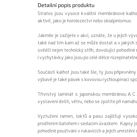
Detailní popis produktu
Stratos jsou vysoce kvalitní membránové kalho
aktivit, jako je horolezectví nebo skialpinismus.
Jakmile je zažijete v akci, uznáte, že u jejich v
také nad tím kam až se může dostat a v jakých 
svědčí nejen technický střih, dovolující pohodln
i vychytávky jako jsou po celé délce rozepínatel
Součástí kalhot jsou také šle, ty jsou připevněn
výbavě je také pásek s kovovou rychloupínací sp
Třívrstvý laminát s japonskou membránou A.C.
vystaveni dešti, větru, nebo se zpotíte při nam
Vyztužení ramen, loktů a pasu zajišťují vysok
prodřením batohem i sedacím úvazkem. Kapsy j
pohodlné používání v rukavicích a jejich umístění