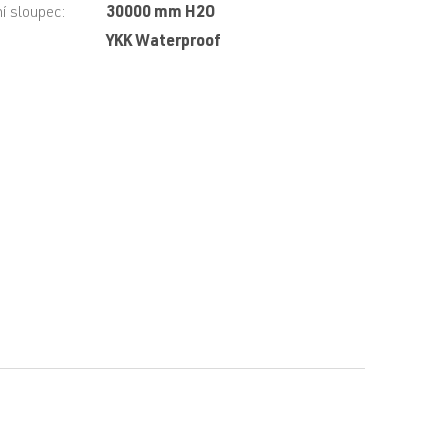
í sloupec
:
30000 mm H2O
:
YKK Waterproof