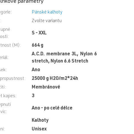
lňkové parametry
gorie
:
Pánské kalhoty
N
:
Zvolte variantu
tupné
S - XXL
kosti
:
tnost (M)
:
664 g
A.C.D. membrane 3L, Nylon 6
riál
:
stretch, Nylon 6.6 Stretch
sek
:
Ano
propustnost
:
25000 g H2O/m2*24h
ití
:
Membránové
t kapes
:
3
pnutí
Ano - po celé délce
vic
:
Kalhoty
ní
:
Unisex