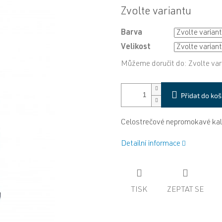
Měrná
Zvolte variantu
cena:
Barva
Velikost
Můžeme doručit do:
Zvolte var
Přidat do koš
Celostrečové nepromokavé kalh
Detailní informace
TISK
ZEPTAT SE