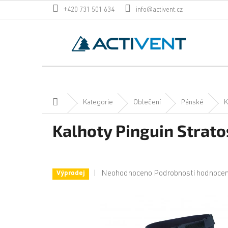
Přejít
+420 731 501 634
info@activent.cz
na
obsah
Domů
Kategorie
Oblečení
Pánské
K
Kalhoty Pinguin Strato
Průměrné
Neohodnoceno
Podrobnosti hodnocen
Výprodej
hodnocení
produktu
je
0,0