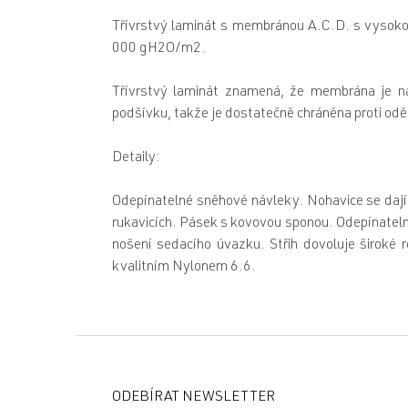
Třívrstvý laminát s membránou A.C.D. s vysok
000 gH2O/m2.
Třívrstvý laminát znamená, že membrána je nal
podšívku, takže je dostatečně chráněna proti odě
Detaily:
Odepínatelné sněhové návleky. Nohavice se dají 
rukavicích. Pásek s kovovou sponou. Odepínatelné
nošení sedacího úvazku. Střih dovoluje široké
kvalitním Nylonem 6.6.
Z
á
p
ODEBÍRAT NEWSLETTER
a