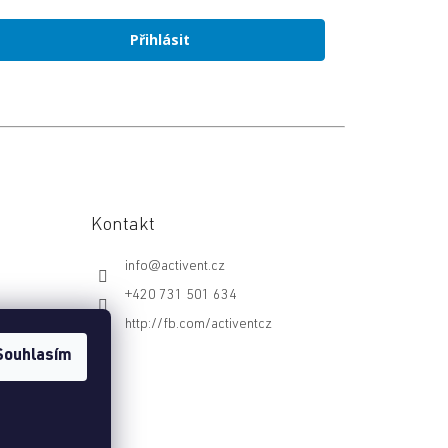
Přihlásit
Kontakt
info
@
activent.cz
+420 731 501 634
http://fb.com/activentcz
Souhlasím