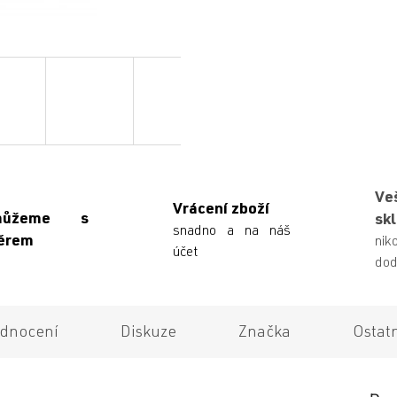
Ve
Vrácení zboží
můžeme s
sk
snadno a na náš
ěrem
n
účet
dod
dnocení
Diskuze
Značka
Ostat