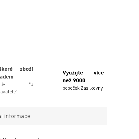
škeré zboží
Využijte více
ladem
než 9000
ikoliv "u
poboček Zásilkovny
avatele"
ní informace