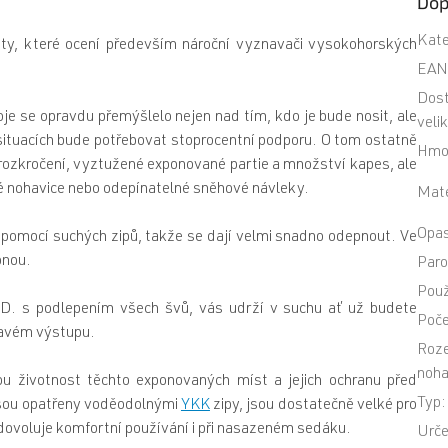
Dop
Kate
ty, které ocení především nároční vyznavači vysokohorských
EA
Dos
ývoje se opravdu přemýšlelo nejen nad tím, kdo je bude nosit, ale
veli
situacích bude potřebovat stoprocentní podporu. O tom ostatně
Hmo
é rozkročení, vyztužené exponované partie a množství kapes, ale
né nohavice nebo odepínatelné sněhové návleky.
Mate
Opa
y pomocí suchých zipů, takže se dají velmi snadno odepnout. Ve
onou.
Paro
Použ
D. s podlepením všech švů, vás udrží v suchu ať už budete
Poče
áhavém výstupu.
Roze
noha
ou životnost těchto exponovaných míst a jejich ochranu před
Typ
:
sou opatřeny voděodolnými
YKK
zipy, jsou dostatečně velké pro
 dovoluje komfortní používání i při nasazeném sedáku.
Urče