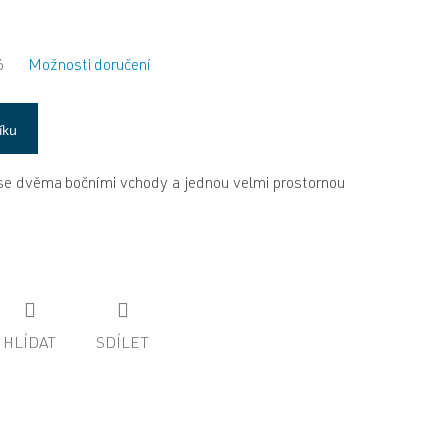
6
Možnosti doručení
íku
e dvěma bočními vchody a jednou velmi prostornou
HLÍDAT
SDÍLET