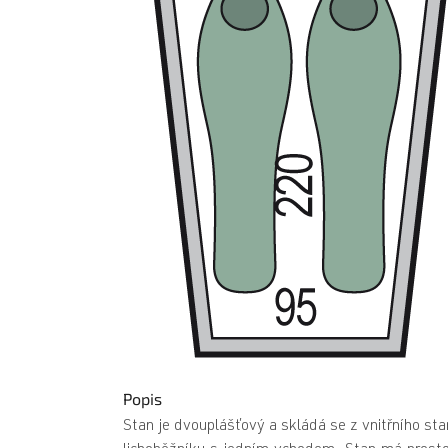
Popis
Stan je dvouplášťový a skládá se z vnitřního sta