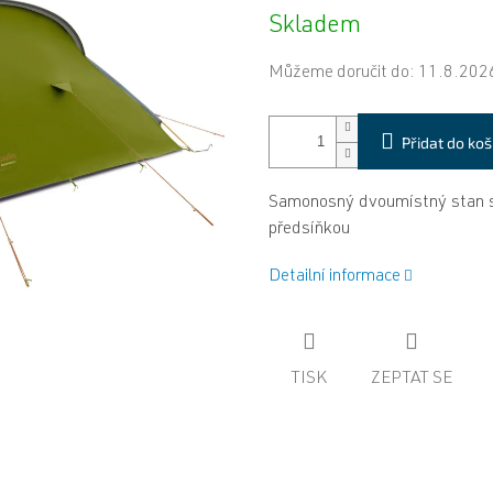
Měrná
Skladem
cena:
Můžeme doručit do:
11.8.202
Přidat do koš
Samonosný dvoumístný stan s
předsíňkou
Detailní informace
TISK
ZEPTAT SE