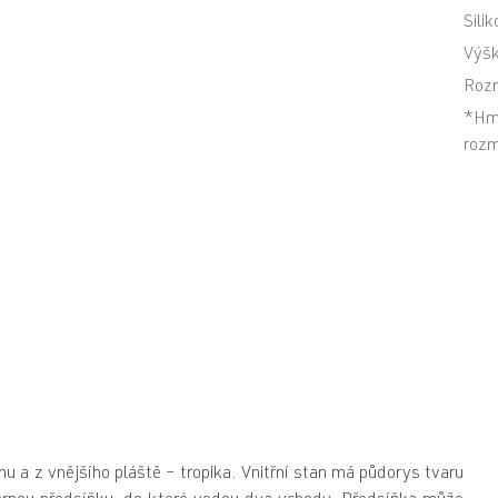
Sili
Výšk
Rozm
*Hmo
rozm
nu a z vnějšího pláště – tropika. Vnitřní stan má půdorys tvaru