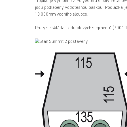
Tropiko je vyrobeno z Polyesteru s polyuretan
jsou podlepeny vodotěsnou páskou. Podlážka j
10 000mm vodního sloupce.
Pruty se skládají z duralových segmentů (7001