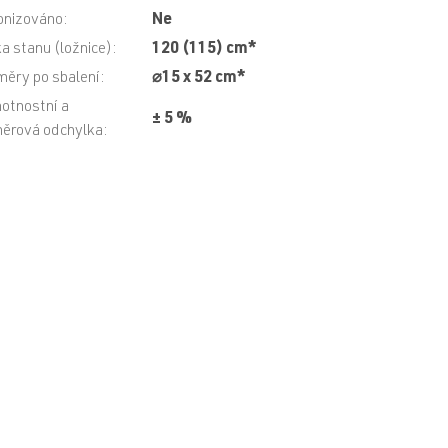
konizováno
:
Ne
a stanu (ložnice)
:
120 (115) cm*
ěry po sbalení
:
⌀15 x 52 cm*
tnostní a
± 5 %
ěrová odchylka
: