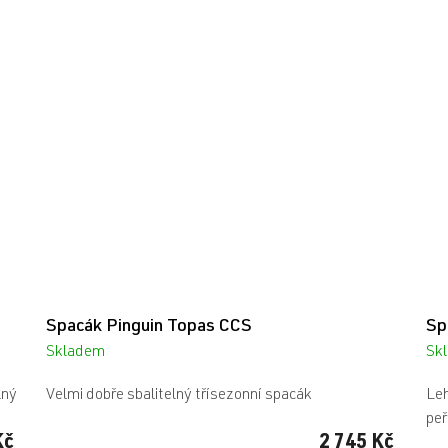
M
Spacák Pinguin Topas CCS
Sp
Skladem
Sk
lný
Velmi dobře sbalitelný třísezonní spacák
Leh
peř
Kč
2 745 Kč