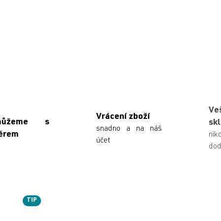
Ve
Vrácení zboží
můžeme s
sk
snadno a na náš
ěrem
n
účet
dod
TIP