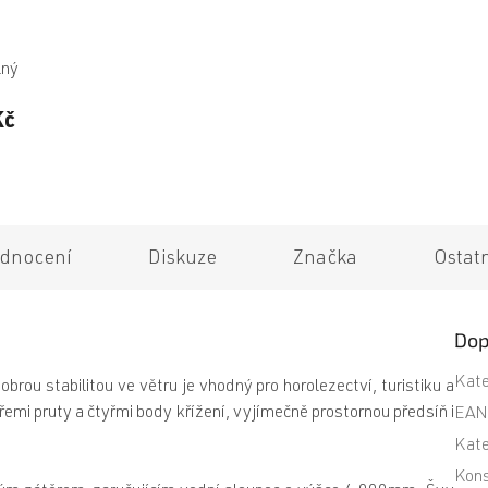
lný
Kč
dnocení
Diskuze
Značka
Ostat
Dop
Kate
rou stabilitou ve větru je vhodný pro horolezectví, turistiku a
řemi pruty a čtyřmi body křížení, vyjímečně prostornou předsíň i
EA
Kate
Kons