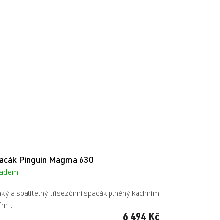
acák Pinguin Magma 630
ladem
ký a sbalitelný třísezónní spacák plněný kachním
ím...
6 494 Kč