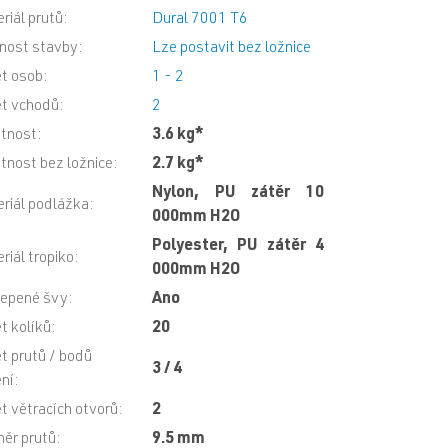
riál prutů
:
Dural 7001 T6
nost stavby
:
Lze postavit bez ložnice
t osob
:
1 - 2
t vchodů
:
2
tnost
:
3.6 kg*
nost bez ložnice
:
2.7 kg*
Nylon, PU zátěr 10
riál podlážka
:
000mm H2O
Polyester, PU zátěr 4
riál tropiko
:
000mm H2O
epené švy
:
Ano
t kolíků
:
20
t prutů / bodů
3 / 4
ení
:
t větracích otvorů
:
2
ěr prutů
:
9.5 mm