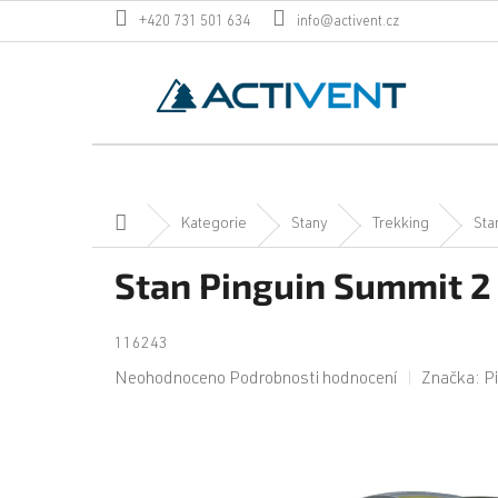
Přejít
+420 731 501 634
info@activent.cz
na
obsah
Domů
Kategorie
Stany
Trekking
Sta
Stan Pinguin Summit 2
116243
Průměrné
Neohodnoceno
Podrobnosti hodnocení
Značka:
P
hodnocení
produktu
je
0,0