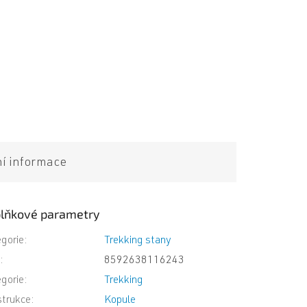
ní informace
lňkové parametry
gorie
:
Trekking stany
N
:
8592638116243
gorie
:
Trekking
trukce
:
Kopule