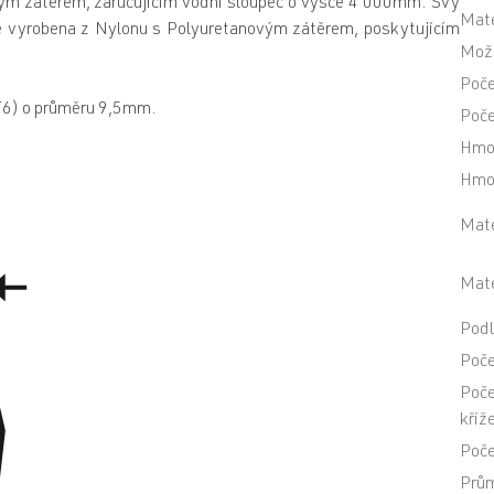
ovým zátěrem, zaručujícím vodní sloupec o výšce 4 000mm. Švy
Mate
e vyrobena z Nylonu s Polyuretanovým zátěrem, poskytujícím
Mož
Poče
 T6) o průměru 9,5mm.
Poče
Hmo
Hmot
Mate
Mate
Podl
Poče
Poče
kříž
Poče
Prům