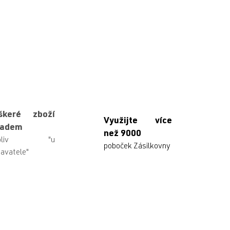
škeré zboží
Využijte více
ladem
než 9000
ikoliv "u
poboček Zásilkovny
avatele"