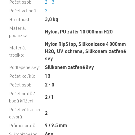
Počet osob
:
2 - 3
Počet vchodů
:
2
Hmotnost
:
3,0 kg
Materiál
Nylon, PU zátěr 10 000mm H2O
podlážka
:
Nylon RipStop, Silikonizace 4 000mm
Materiál
H2O, UV ochrana, Silikonem zatřené
tropiko
:
švy
Podlepené švy
:
Silikonem zatřené švy
Počet kolíků
:
13
Počet osob
:
2 - 3
Počet prutů /
2 / 1
bodů křížení
:
Počet větracích
2
otvorů
:
Průměr prutů
:
9 / 9.5 mm