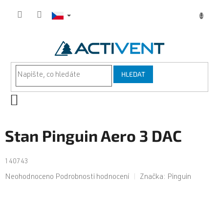
Přejít
na
obsah
HLEDAT
NÁKUPNÍ
KOŠÍK
Stan Pinguin Aero 3 DAC
140743
Průměrné
Neohodnoceno
Podrobnosti hodnocení
Značka:
Pinguin
hodnocení
produktu
je