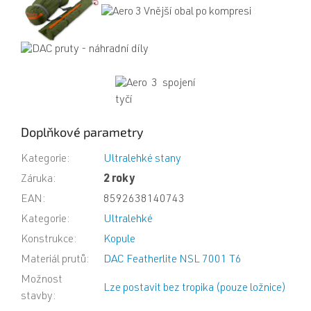
Doplňkové parametry
Kategorie
:
Ultralehké stany
Záruka
:
2 roky
EAN
:
8592638140743
Kategorie
:
Ultralehké
Konstrukce
:
Kopule
Materiál prutů
:
DAC Featherlite NSL 7001 T6
Možnost
Lze postavit bez tropika (pouze ložnice)
stavby
: