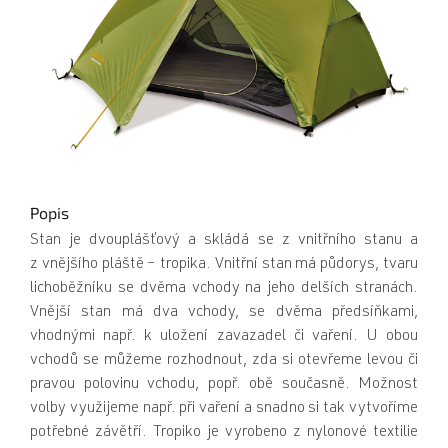
Popis
Stan je dvouplášťový a skládá se z vnitřního stanu a
z vnějšího pláště – tropika. Vnitřní stan má půdorys, tvaru
lichoběžníku se dvěma vchody na jeho delších stranách.
Vnější stan má dva vchody, se dvěma předsíňkami,
vhodnými např. k uložení zavazadel či vaření. U obou
vchodů se můžeme rozhodnout, zda si otevřeme levou či
pravou polovinu vchodu, popř. obě současně. Možnost
volby využijeme např. při vaření a snadno si tak vytvoříme
potřebné závětří. Tropiko je vyrobeno z nylonové textilie