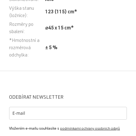
Silikonizováno
:
Ano
Výška stanu
123 (115) cm*
(ložnice)
:
Rozměry po
⌀45 x 15 cm*
sbalení
:
*Hmotnostní a
rozměrová
± 5 %
odchylka
:
Z
á
p
a
ODEBÍRAT NEWSLETTER
t
í
Vložením e-mailu souhlasíte s
podmínkami ochrany osobních údajů