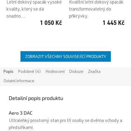
Letní dekový spacák vysoké
Kvalitní letní dekový spacák
kvality, který se dá
transformovatelný do
snadno...
přikrývky.
1 050 Kč
1 445 Kč
ZOBRAZIT VŠECHNY SOUVISEJÍCÍ PRODUKTY
Popis
Podobné (4)
Hodnocení
Diskuze
Značka
Ostatní informace
Detailní popis produktu
Aero 3 DAC
Ultralehký prostorný stan pro tři osoby se dvěma vchody a
předsíňkami.