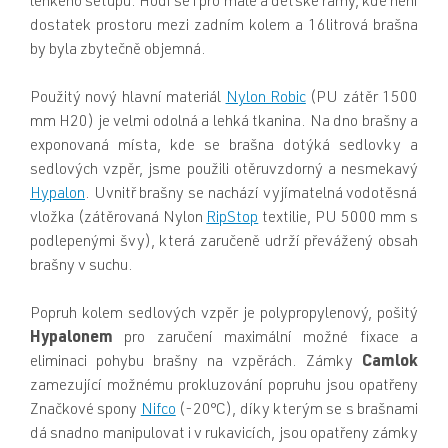
lehkého setupu. Hodí se i pro malé a dětské rámy, kde není
dostatek prostoru mezi zadním kolem a 16litrová brašna
by byla zbytečně objemná.
Použitý nový hlavní materiál
Nylon Robic
(PU zátěr 1500
mm H20) je velmi odolná a lehká tkanina. Na dno brašny a
exponovaná místa, kde se brašna dotýká sedlovky a
sedlových vzpěr, jsme použili otěruvzdorný a nesmekavý
Hypalon
. Uvnitř brašny se nachází vyjímatelná vodotěsná
vložka (zátěrovaná Nylon
RipStop
textilie, PU 5000 mm s
podlepenými švy), která zaručeně udrží převážený obsah
brašny v suchu.
Popruh kolem sedlových vzpěr je polypropylenový, pošitý
Hypalonem
pro zaručení maximální možné fixace a
eliminaci pohybu brašny na vzpěrách. Zámky
Camlok
zamezující možnému prokluzování popruhu jsou opatřeny
Značkové spony
Nifco
(-20°C), díky kterým se s brašnami
dá snadno manipulovat i v rukavicích, jsou opatřeny zámky