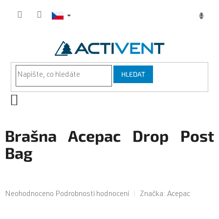
Přejít
na
obsah
HLEDAT
NÁKUPNÍ
KOŠÍK
Brašna Acepac Drop Post
Bag
Průměrné
Neohodnoceno
Podrobnosti hodnocení
Značka:
Acepac
hodnocení
produktu