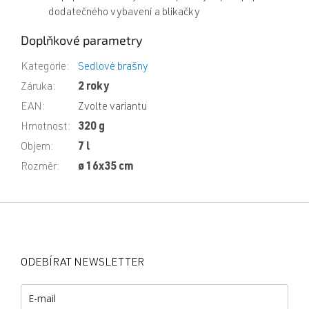
dodatečného vybavení a blikačky
Doplňkové parametry
Kategorie
:
Sedlové brašny
Záruka
:
2 roky
EAN
:
Zvolte variantu
Hmotnost
:
320 g
Objem
:
7 l
Rozměr
:
ø 16x35 cm
Z
á
p
a
ODEBÍRAT NEWSLETTER
t
í