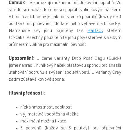
Camlok
. Ty zamezují možnému prokluzování popruhů. Ve
středu se nachází kompresní popruh s hliníkovým háčkem.
V horní části brašny je pak umístěno 5 popruhů (každý se 3
poutky) pro připevnění dodatečného vybavení a blikačky.
Namáhané švy jsou pojištěny tzv.
Bartack
stehem
(cikcak). Všechny použité nitě jsou polyesterové s velkým
průměrem vlákna pro maximální pevnost.
Upozornění
:
U černé varianty Drop Post Bagu (Black)
jsme nahradili hliníkový háček plastovou sponou pro snazší
utahování popruhu a zvýšení spolehlivosti. U varianty Grey
zatím zůstává kovová spona.
Hlavní přednosti:
nízká hmostnost, odolnost
vyjímatelná vodotěsná vložka
maximální možná fixace
5 popruhů (každý se 3 poutky) pro připevnění