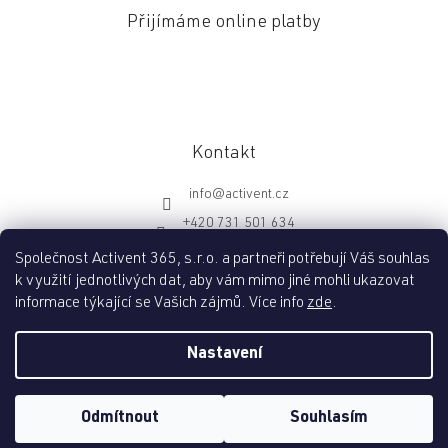
Přijímáme online platby
Kontakt
info
@
activent.cz
+420 731 501 634
http://fb.com/activentcz
Společnost Activent 365, s.r.o. a partneři potřebují Váš souhlas
k využití jednotlivých dat, aby vám mimo jiné mohli ukazovat
informace týkající se Vašich zájmů. Více info
zde
.
Vytvořil Shoptet
Nastavení
Copyright 2026
Activent.cz
. Všechna práva vyhrazena.
Upravit
Odmítnout
Souhlasím
nastavení cookies