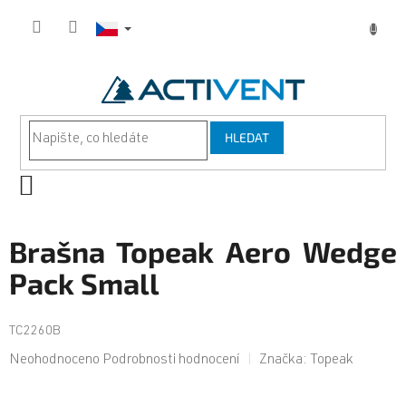
Přejít
na
obsah
HLEDAT
NÁKUPNÍ
KOŠÍK
Brašna Topeak Aero Wedge
Pack Small
TC2260B
Průměrné
Neohodnoceno
Podrobnosti hodnocení
Značka:
Topeak
hodnocení
produktu