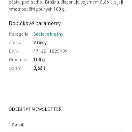
pásků pod sedlo. Brašna disponuje objemem 0,66 l a její
hmotnost činí pouhých 100 g.
Doplňkové parametry
Kategorie
:
Sedlové brašny
Záruka
:
2 roky
EAN
:
4712511825909
Hmotnost
:
100 g
Objem
:
0,66 l
Z
á
p
a
ODEBÍRAT NEWSLETTER
t
í