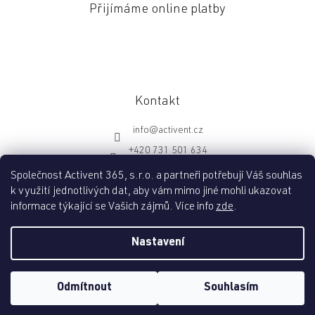
Přijímáme online platby
Kontakt
info
@
activent.cz
+420 731 501 634
http://fb.com/activentcz
Společnost Activent 365, s.r.o. a partneři potřebují Váš souhlas
k využití jednotlivých dat, aby vám mimo jiné mohli ukazovat
informace týkající se Vašich zájmů. Více info
zde
.
Vytvořil Shoptet
Nastavení
Copyright 2026
Activent.cz
. Všechna práva vyhrazena.
Upravit
Odmítnout
Souhlasím
nastavení cookies