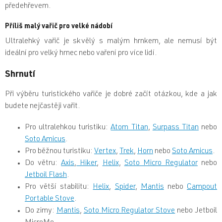
předehřevem.
Příliš malý vařič pro velké nádobí
Ultralehký vařič je skvělý s malým hrnkem, ale nemusí být
ideální pro velký hrnec nebo vaření pro více lidí.
Shrnutí
Při výběru turistického vařiče je dobré začít otázkou, kde a jak
budete nejčastěji vařit.
Pro ultralehkou turistiku:
Atom Titan
,
Surpass Titan
nebo
Soto Amicus
.
Pro běžnou turistiku:
Vertex
,
Trek
,
Horn
nebo
Soto Amicus
.
Do větru:
Axis
,
Hiker
,
Helix
,
Soto Micro Regulator
nebo
Jetboil Flash
.
Pro větší stabilitu:
Helix
,
Spider
,
Mantis
nebo
Campout
Portable Stove
.
Do zimy:
Mantis
,
Soto Micro Regulator Stove
nebo Jetboil