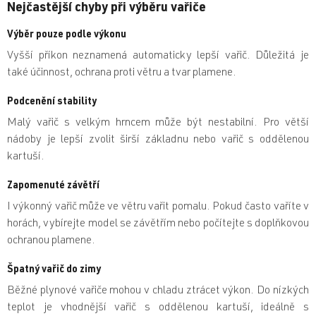
Nejčastější chyby při výběru vařiče
Výběr pouze podle výkonu
Vyšší příkon neznamená automaticky lepší vařič. Důležitá je
také účinnost, ochrana proti větru a tvar plamene.
Podcenění stability
Malý vařič s velkým hrncem může být nestabilní. Pro větší
nádoby je lepší zvolit širší základnu nebo vařič s oddělenou
kartuší.
Zapomenuté závětří
I výkonný vařič může ve větru vařit pomalu. Pokud často vaříte v
horách, vybírejte model se závětřím nebo počítejte s doplňkovou
ochranou plamene.
Špatný vařič do zimy
Běžné plynové vařiče mohou v chladu ztrácet výkon. Do nízkých
teplot je vhodnější vařič s oddělenou kartuší, ideálně s