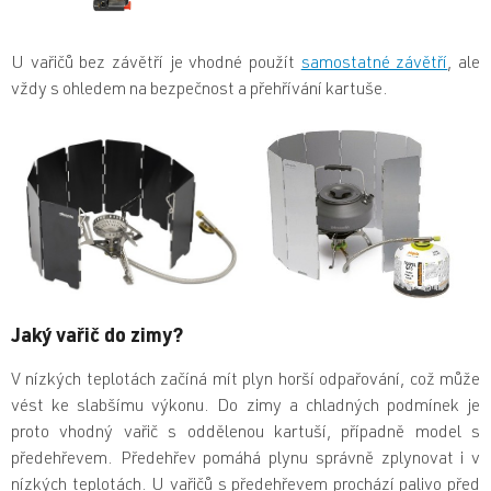
U vařičů bez závětří je vhodné použít
samostatné závětří
, ale
vždy s ohledem na bezpečnost a přehřívání kartuše.
Jaký vařič do zimy?
V nízkých teplotách začíná mít plyn horší odpařování, což může
vést ke slabšímu výkonu. Do zimy a chladných podmínek je
proto vhodný vařič s oddělenou kartuší, případně model s
předehřevem. Předehřev pomáhá plynu správně zplynovat i v
nízkých teplotách. U vařičů s předehřevem prochází palivo před