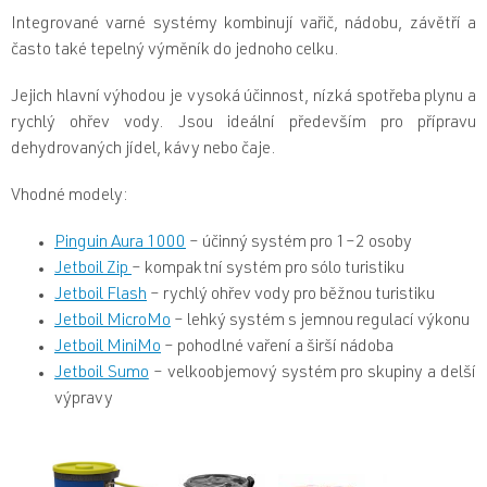
Integrované varné systémy kombinují vařič, nádobu, závětří a
často také tepelný výměník do jednoho celku.
Jejich hlavní výhodou je vysoká účinnost, nízká spotřeba plynu a
rychlý ohřev vody. Jsou ideální především pro přípravu
dehydrovaných jídel, kávy nebo čaje.
Vhodné modely:
Pinguin Aura 1000
– účinný systém pro 1–2 osoby
Jetboil Zip
– kompaktní systém pro sólo turistiku
Jetboil Flash
– rychlý ohřev vody pro běžnou turistiku
Jetboil MicroMo
– lehký systém s jemnou regulací výkonu
Jetboil MiniMo
– pohodlné vaření a širší nádoba
Jetboil Sumo
– velkoobjemový systém pro skupiny a delší
výpravy