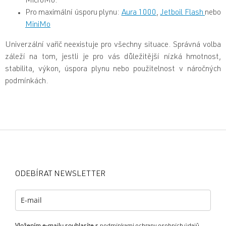
MicroMo.
Pro maximální úsporu plynu:
Aura 1000
,
Jetboil Flash
nebo
MiniMo
Univerzální vařič neexistuje pro všechny situace. Správná volba
záleží na tom, jestli je pro vás důležitější nízká hmotnost,
stabilita, výkon, úspora plynu nebo použitelnost v náročných
podmínkách.
Z
á
p
a
ODEBÍRAT NEWSLETTER
t
í
Vložením e-mailu souhlasíte s
podmínkami ochrany osobních údajů