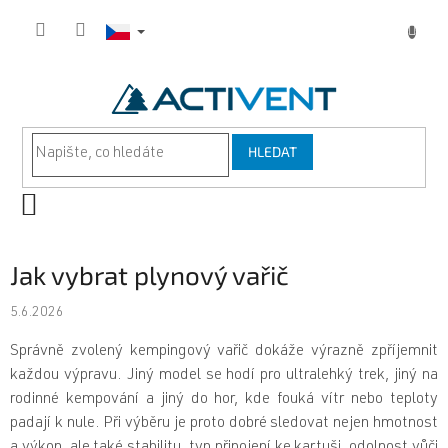
Přejít
na
obsah
HLEDAT
NÁKUPNÍ
KOŠÍK
Jak vybrat plynový vařič
5.6.2026
Správně zvolený kempingový vařič dokáže výrazně zpříjemnit
každou výpravu. Jiný model se hodí pro ultralehký trek, jiný na
rodinné kempování a jiný do hor, kde fouká vítr nebo teploty
padají k nule. Při výběru je proto dobré sledovat nejen hmotnost