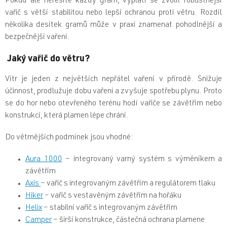
Pokud ale neřešíte každý gram, vyplatí se zvolit robustnější
vařič s větší stabilitou nebo lepší ochranou proti větru. Rozdíl
několika desítek gramů může v praxi znamenat pohodlnější a
bezpečnější vaření.
Jaký vařič do větru?
Vítr je jeden z největších nepřátel vaření v přírodě. Snižuje
účinnost, prodlužuje dobu vaření a zvyšuje spotřebu plynu. Proto
se do hor nebo otevřeného terénu hodí vařiče se závětřím nebo
konstrukcí, která plamen lépe chrání.
Do větrnějších podmínek jsou vhodné:
Aura 1000
– integrovaný varný systém s výměníkem a
závětřím
Axis
– vařič s integrovaným závětřím a regulátorem tlaku
Hiker
– vařič s vestavěným závětřím na hořáku
Helix
– stabilní vařič s integrovaným závětřím
Camper
– širší konstrukce, částečná ochrana plamene