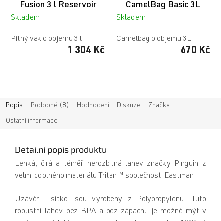
Fusion 3 l Reservoir
CamelBag Basic 3L
Skladem
Skladem
Pitný vak o objemu 3 l.
Camelbag o objemu 3L
1 304 Kč
670 Kč
Popis
Podobné (8)
Hodnocení
Diskuze
Značka
Ostatní informace
Detailní popis produktu
Lehká, čirá a téměř nerozbitná lahev značky Pinguin z
velmi odolného materiálu Tritan™ společnosti Eastman.
Uzávěr i sítko jsou vyrobeny z Polypropylenu. Tuto
robustní lahev bez BPA a bez zápachu je možné mýt v