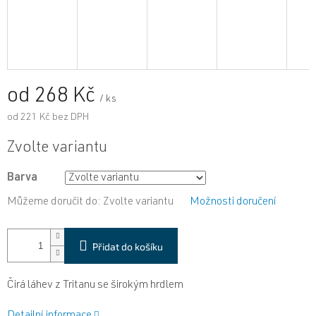
od
268 Kč
/ ks
od
221 Kč
bez DPH
Měrná
Zvolte variantu
cena:
Barva
Můžeme doručit do:
Zvolte variantu
Možnosti doručení
Přidat do košíku
Čirá láhev z Tritanu se širokým hrdlem
Detailní informace