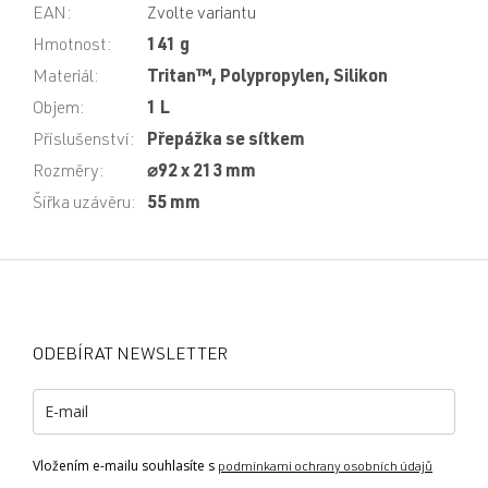
EAN
:
Zvolte variantu
Hmotnost
:
141 g
Materiál
:
Tritan™, Polypropylen, Silikon
Objem
:
1 L
Příslušenství
:
Přepážka se sítkem
Rozměry
:
⌀92 x 213 mm
Šířka uzávěru
:
55 mm
Z
á
p
a
ODEBÍRAT NEWSLETTER
t
í
Vložením e-mailu souhlasíte s
podmínkami ochrany osobních údajů