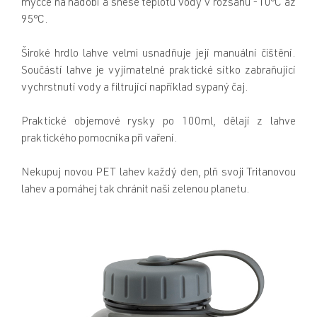
myčce na nádobí a snese teplotu vody v rozsahu -10°C až
95°C.
Široké hrdlo lahve velmi usnadňuje její manuální čištění.
Součástí lahve je vyjímatelné praktické sítko zabraňující
vychrstnutí vody a filtrující například sypaný čaj.
Praktické objemové rysky po 100ml, dělají z lahve
praktického pomocníka při vaření.
Nekupuj novou PET lahev každý den, plň svoji Tritanovou
lahev a pomáhej tak chránit naši zelenou planetu.