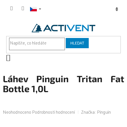
Přejít
na
obsah
HLEDAT
NÁKUPNÍ
KOŠÍK
Láhev Pinguin Tritan Fat
Bottle 1,0L
Průměrné
Neohodnoceno
Podrobnosti hodnocení
Značka:
Pinguin
hodnocení
produktu