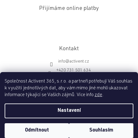
Přijímáme online platby
Kontakt
info
@
activent.cz
+420 731 501 634
http://fb.com/activentcz
Společnost Activent 365, s.r.o. a partneři potřebují Váš souhlas
k využití jednotlivých dat, aby vám mimo jiné mohli ukazovat
informace týkající se Vašich zájmů. Více info
zde
.
Vytvořil Shoptet
Nastavení
Copyright 2026
Activent.cz
. Všechna práva vyhrazena.
Upravit
Odmítnout
Souhlasím
nastavení cookies