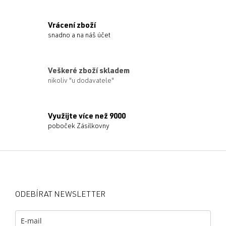
Vrácení zboží
snadno a na náš účet
Veškeré zboží skladem
nikoliv "u dodavatele"
Využijte více než 9000
poboček Zásilkovny
Z
á
p
a
ODEBÍRAT NEWSLETTER
t
í