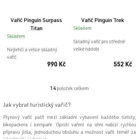
Vařič Pinguin Surpass
Vařič Pinguin Trek
Titan
Skladem
Skladem
Skladný vařič pro středně
velké nádobí
Nejlehčí a velice skladný
vařič
990 Kč
552 Kč
14
položek celkem
O
v
l
Jak vybrat turistický vařič?
á
d
Plynový vařič patří mezi základní vybavení každého turisty,
a
bikepackera i kempaře. Oproti vaření na ohni nabízí rychlou
c
í
přípravu jídla, jednoduchou obsluhu a možnost vařit téměř za
p