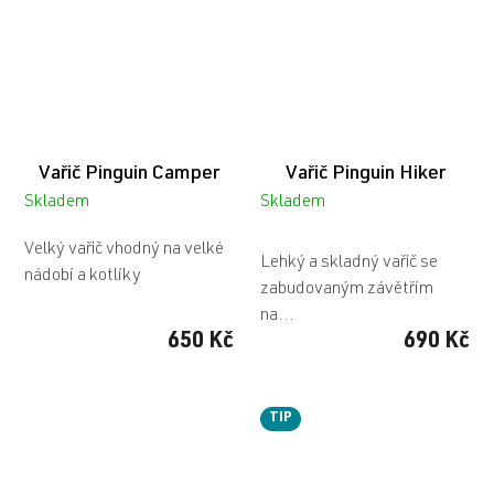
Vařič Pinguin Camper
Vařič Pinguin Hiker
Skladem
Skladem
Průměrné
Velký vařič vhodný na velké
hodnocení
Lehký a skladný vařič se
nádobí a kotlíky
produktu
zabudovaným závětřím
je
na...
5,0
650 Kč
690 Kč
z
5
hvězdiček.
TIP