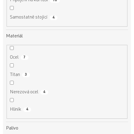
Připojení na kartuši
10
Samostatně stojící
4
Materiál
Ocel
7
Titan
3
Nerezová ocel
4
Hliník
4
Palivo