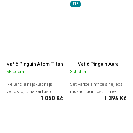
TIP
Vařič Pinguin Atom Titan
Vařič Pinguin Aura
Skladem
Skladem
Nejlehčí a nejskladnější
Set vařiče a hrnce s nejlepší
vařič stojící na kartuši o...
možnou účinností ohřevu
1 050 Kč
1 394 Kč