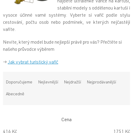
najdete ultralehké vařiče na kartuši,
stabilní modely s oddělenou kartuší i
vysoce účinné varné systémy. Vyberte si vařič podle stylu
cestování, počtu osob nebo podmínek, ve kterých nejčastěji
vaříte.
Nevíte, který model bude nejlepší právě pro vás? Přečtěte si
našeho průvodce výběrem
→
Jak vybrat turistický vařič
Ř
a
Doporučujeme
Nejlevnější
Nejdražší
Nejprodávanější
z
e
Abecedně
n
í
p
r
Cena
o
416
Kč
1751
Kč