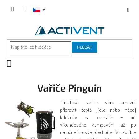
Přejít
na
obsah
HLEDAT
NÁKUPNÍ
KOŠÍK
Vařiče Pinguin
Turistické vařiče vám umožní
připravit teplé jídlo nebo nápoj
kdekoliv na cestách – od
víkendového kempování až po
náročné horské přechody. V nabídce