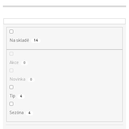
d
u
k
t
ů
Na skladě
14
Akce
0
Novinka
0
Tip
4
Sezóna
4