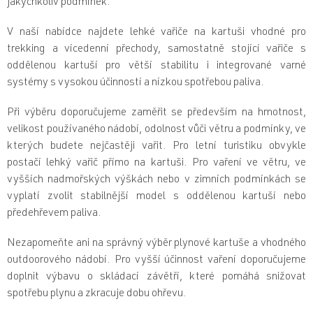
jakýchkoliv podmínek.
r
v
V naší nabídce najdete lehké vařiče na kartuši vhodné pro
k
trekking a vícedenní přechody, samostatně stojící vařiče s
y
v
oddělenou kartuší pro větší stabilitu i integrované varné
ý
systémy s vysokou účinností a nízkou spotřebou paliva.
p
i
Při výběru doporučujeme zaměřit se především na hmotnost,
s
u
velikost používaného nádobí, odolnost vůči větru a podmínky, ve
kterých budete nejčastěji vařit. Pro letní turistiku obvykle
postačí lehký vařič přímo na kartuši. Pro vaření ve větru, ve
vyšších nadmořských výškách nebo v zimních podmínkách se
vyplatí zvolit stabilnější model s oddělenou kartuší nebo
předehřevem paliva.
Nezapomeňte ani na správný výběr plynové kartuše a vhodného
outdoorového nádobí. Pro vyšší účinnost vaření doporučujeme
doplnit výbavu o skládací závětří, které pomáhá snižovat
spotřebu plynu a zkracuje dobu ohřevu.