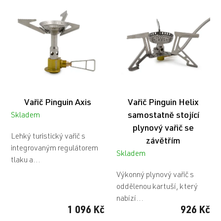
ý
p
i
s
p
r
o
d
u
Vařič Pinguin Axis
Vařič Pinguin Helix
k
t
samostatně stojící
Skladem
ů
plynový vařič se
Lehký turistický vařič s
závětřím
integrovaným regulátorem
Skladem
tlaku a...
Výkonný plynový vařič s
oddělenou kartuší, který
nabízí...
1 096 Kč
926 Kč