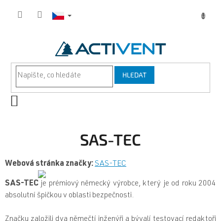
Přejít
na
obsah
HLEDAT
NÁKUPNÍ
KOŠÍK
SAS-TEC
Webová stránka značky:
SAS-TEC
SAS-TEC
je prémiový německý výrobce, který je od roku 2004
absolutní špičkou v oblasti bezpečnosti.
Značku založili dva němečtí inženýři a bývalí testovací redaktoři