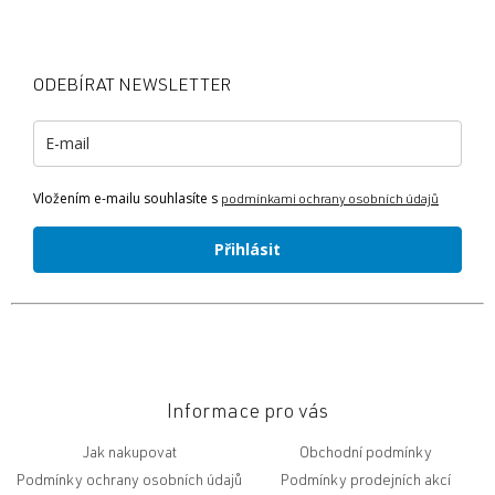
Z
á
á
d
p
a
a
c
ODEBÍRAT NEWSLETTER
t
í
p
í
r
v
k
Vložením e-mailu souhlasíte s
y
podmínkami ochrany osobních údajů
v
ý
Přihlásit
p
i
s
u
Informace pro vás
Jak nakupovat
Obchodní podmínky
Podmínky ochrany osobních údajů
Podmínky prodejních akcí