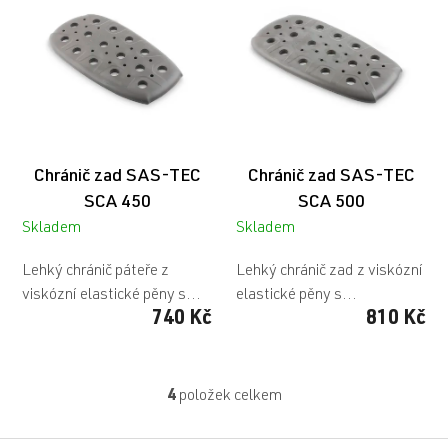
Chránič zad SAS-TEC
Chránič zad SAS-TEC
SCA 450
SCA 500
Skladem
Skladem
Lehký chránič páteře z
Lehký chránič zad z viskózní
viskózní elastické pěny s...
elastické pěny s...
740 Kč
810 Kč
4
položek celkem
O
v
l