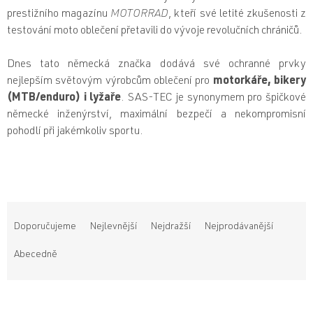
prestižního magazínu
MOTORRAD
, kteří své letité zkušenosti z
testování moto oblečení přetavili do vývoje revolučních chráničů.
Dnes tato německá značka dodává své ochranné prvky
nejlepším světovým výrobcům oblečení pro
motorkáře, bikery
(MTB/enduro) i lyžaře
. SAS-TEC je synonymem pro špičkové
německé inženýrství, maximální bezpečí a nekompromisní
pohodlí při jakémkoliv sportu.
Ř
a
Doporučujeme
Nejlevnější
Nejdražší
Nejprodávanější
z
e
Abecedně
n
í
V
p