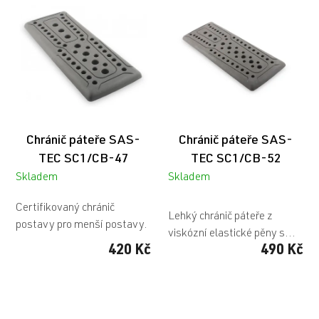
ý
r
p
o
i
d
s
u
p
k
r
t
o
ů
d
u
Chránič páteře SAS-
Chránič páteře SAS-
k
t
TEC SC1/CB-47
TEC SC1/CB-52
ů
Skladem
Skladem
Průměrné
Certifikovaný chránič
hodnocení
Lehký chránič páteře z
postavy pro menší postavy.
produktu
viskózní elastické pěny s...
je
420 Kč
490 Kč
5,0
z
5
hvězdiček.