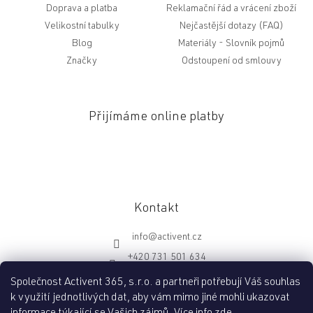
Doprava a platba
Reklamační řád a vrácení zboží
Velikostní tabulky
Nejčastější dotazy (FAQ)
Blog
Slovník pojmů
Značky
Odstoupení od smlouvy
Přijímáme online platby
Kontakt
info
@
activent.cz
+420 731 501 634
http://fb.com/activentcz
Společnost Activent 365, s.r.o. a partneři potřebují Váš souhlas
k využití jednotlivých dat, aby vám mimo jiné mohli ukazovat