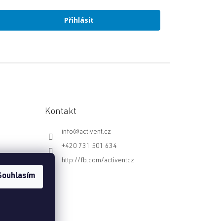
Přihlásit
Kontakt
info
@
activent.cz
+420 731 501 634
http://fb.com/activentcz
Souhlasím