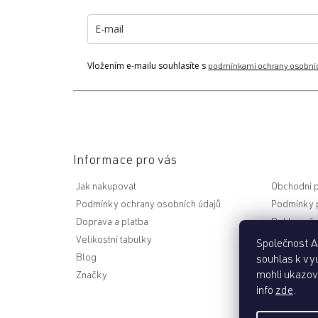
t
í
Vložením e-mailu souhlasíte s
podmínkami ochrany osobní
Informace pro vás
Jak nakupovat
Obchodní 
Podmínky ochrany osobních údajů
Podmínky p
Doprava a platba
Reklamační
Velikostní tabulky
Nejčastějš
Společnost Ac
Blog
souhlas k vyu
mohli ukazova
Značky
Odstoupen
info
zde
.