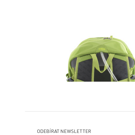
Z
á
p
ODEBÍRAT NEWSLETTER
a