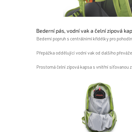
Bederní pás, vodní vak a čelní zipová ka
Bederní popruh s centrálními křidélky pro pohodl
Přepážka oddělující vodní vak od dalšího převáž
Prostorná čelní zipová kapsa s vnitřní síťovanou 