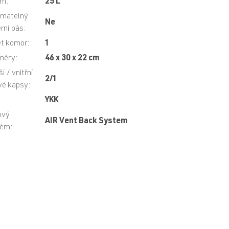
em
:
25 L
ímatelný
Ne
rní pás
:
t komor
:
1
měry
:
46 x 30 x 22 cm
í / vnitřní
2/1
vé kapsy
:
:
YKK
ový
AIR Vent Back System
tém
: