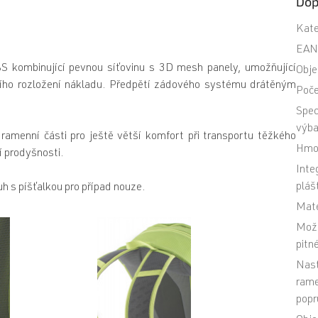
Dop
Kate
EA
 kombinující pevnou síťovinu s 3D mesh panely, umožňující
Obj
ního rozložení nákladu. Předpětí zádového systému drátěným
Poče
Spec
výb
amenní části pro ještě větší komfort při transportu těžkého
Hmo
í prodyšnosti.
Inte
pláš
h s píšťalkou pro případ nouze.
Mate
Mož
pitn
Nast
rame
popr