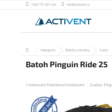
Přejít
+420 731 501 634
info@activent.cz
na
obsah
Domů
Kategorie
Batohy a brašny
Cyklo
Batoh Pinguin Ride 25
Průměrné
1 hodnocení
Podrobnosti hodnocení
Značka:
Ping
hodnocení
produktu
je
5,0