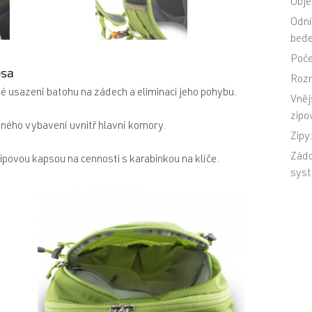
Obj
Odn
bede
Poče
psa
Roz
né usazení batohu na zádech a eliminaci jeho pohybu.
Vnějš
zipo
eného vybavení uvnitř hlavní komory.
Zipy
Zád
zipovou kapsou na cennosti s karabinkou na klíče.
sys