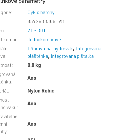
lňkové parametry
gorie
:
Cyklo batohy
N
:
8592638308198
em
:
21 - 30 l
t komor
:
Jednokomorové
iální
Příprava na hydrovak
,
Integrovaná
ava
:
pláštěnka
,
Integrovaná píšťalka
tnost
:
0.8 kg
grovaná
Ano
těnka
:
riál
:
Nylon Robic
nost
Ano
ého vaku
:
avitelné
nní
Ano
uhy
: