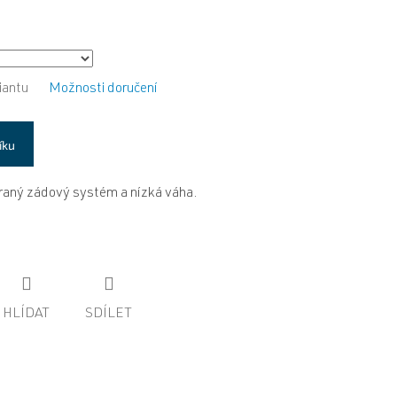
iantu
Možnosti doručení
íku
traný zádový systém a nízká váha.
HLÍDAT
SDÍLET