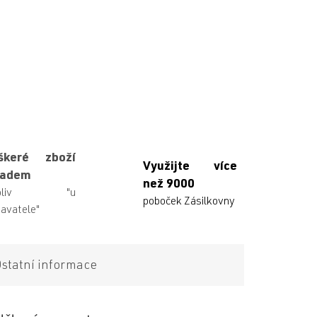
škeré zboží
Využijte více
ladem
než 9000
ikoliv "u
poboček Zásilkovny
avatele"
statní informace