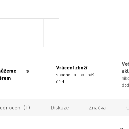
Ve
Vrácení zboží
můžeme s
sk
snadno a na náš
ěrem
n
účet
dod
odnocení (1)
Diskuze
Značka
O